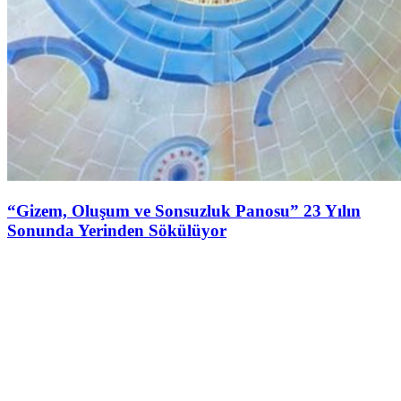
“Gizem, Oluşum ve Sonsuzluk Panosu” 23 Yılın
Sonunda Yerinden Sökülüyor