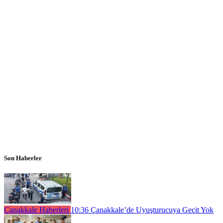
Son Haberler
Çanakkale Haberleri
10:36
Çanakkale’de Uyuşturucuya Geçit Yok