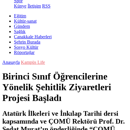
Spor
Künye
İletişim
RSS
Eğitim
Kültür-sanat
Gündem
Sağlık
Çanakkale Haberleri
Şehrin Burada
Sosyo Kültür
Röportajlar
Anasayfa
Kampüs Life
Birinci Sınıf Öğrencilerine
Yönelik Şehitlik Ziyaretleri
Projesi Başladı
Atatürk İlkeleri ve İnkılap Tarihi dersi
kapsamında ve ÇOMÜ Rektörü Prof. Dr.
Sedat Murat’ın önderliğinde “ÇOMÜ