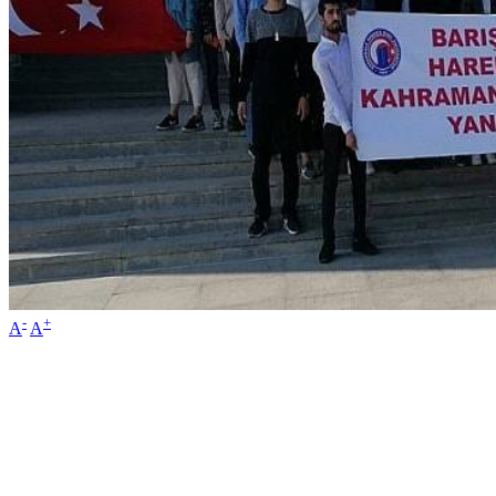
-
+
A
A