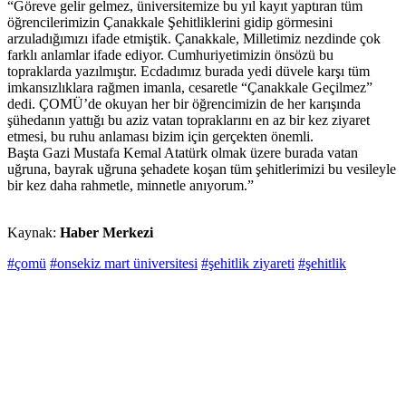
“Göreve gelir gelmez, üniversitemize bu yıl kayıt yaptıran tüm
öğrencilerimizin Çanakkale Şehitliklerini gidip görmesini
arzuladığımızı ifade etmiştik. Çanakkale, Milletimiz nezdinde çok
farklı anlamlar ifade ediyor. Cumhuriyetimizin önsözü bu
topraklarda yazılmıştır. Ecdadımız burada yedi düvele karşı tüm
imkansızlıklara rağmen imanla, cesaretle “Çanakkale Geçilmez”
dedi. ÇOMÜ’de okuyan her bir öğrencimizin de her karışında
şühedanın yattığı bu aziz vatan topraklarını en az bir kez ziyaret
etmesi, bu ruhu anlaması bizim için gerçekten önemli.
Başta Gazi Mustafa Kemal Atatürk olmak üzere burada vatan
uğruna, bayrak uğruna şehadete koşan tüm şehitlerimizi bu vesileyle
bir kez daha rahmetle, minnetle anıyorum.”
Kaynak:
Haber Merkezi
#çomü
#onsekiz mart üniversitesi
#şehitlik ziyareti
#şehitlik