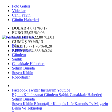
Foto Galeri
Videolar
Canlı Yayın
Günün Haberleri
DOLAR
47,71
%0,17
EURO
55,05
%0,06
G.ALTIN
6.622,80
%2,01
GÜMÜŞ
99
%5,13
Eğitim
IMKB
13.771,76
%-0,20
Kültür-sanat
BITCOIN
64.838
%0,24
Gündem
Sağlık
Çanakkale Haberleri
Şehrin Burada
Sosyo Kültür
Röportajlar
Facebook
Twitter
Instagram
Youtube
Eğitim
Kültür-sanat
Gündem
Sağlık
Çanakkale Haberleri
Şehrin Burada
Sosyo Kültür
Röportajlar
Kampüs Life
Kampüs Tv
Magazin
Bilim Ve Teknoloji