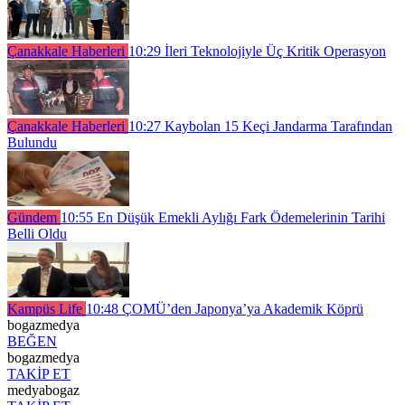
Çanakkale Haberleri
10:29
İleri Teknolojiyle Üç Kritik Operasyon
Çanakkale Haberleri
10:27
Kaybolan 15 Keçi Jandarma Tarafından
Bulundu
Gündem
10:55
En Düşük Emekli Aylığı Fark Ödemelerinin Tarihi
Belli Oldu
Kampüs Life
10:48
ÇOMÜ’den Japonya’ya Akademik Köprü
bogazmedya
BEĞEN
bogazmedya
TAKİP ET
medyabogaz