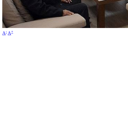
-
+
A
A