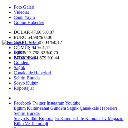
Foto Galeri
Videolar
Canlı Yayın
Günün Haberleri
DOLAR
47,60
%0,07
EURO
54,98
%-0,06
G.ALTIN
6.507,03
%0,17
GÜMÜŞ
94
%-1,15
Eğitim
IMKB
13.798,82
%0,70
Kültür-sanat
BITCOIN
64.679
%0,44
Gündem
Sağlık
Çanakkale Haberleri
Şehrin Burada
Sosyo Kültür
Röportajlar
Facebook
Twitter
Instagram
Youtube
Eğitim
Kültür-sanat
Gündem
Sağlık
Çanakkale Haberleri
Şehrin Burada
Sosyo Kültür
Röportajlar
Kampüs Life
Kampüs Tv
Magazin
Bilim Ve Teknoloji