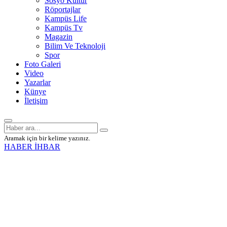
Sosyo Kültür
Röportajlar
Kampüs Life
Kampüs Tv
Magazin
Bilim Ve Teknoloji
Spor
Foto Galeri
Video
Yazarlar
Künye
İletişim
Aramak için bir kelime yazınız.
HABER İHBAR