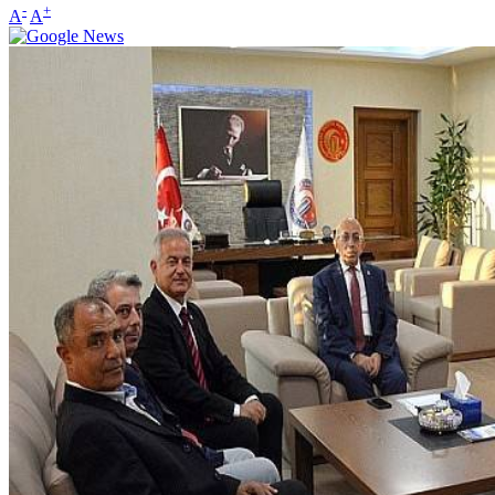
-
+
A
A