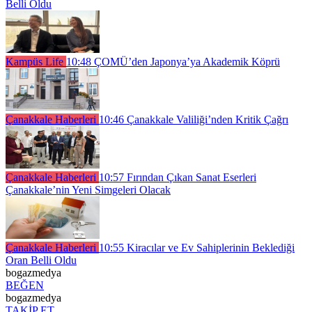
Belli Oldu
Kampüs Life
10:48
ÇOMÜ’den Japonya’ya Akademik Köprü
Çanakkale Haberleri
10:46
Çanakkale Valiliği’nden Kritik Çağrı
Çanakkale Haberleri
10:57
Fırından Çıkan Sanat Eserleri
Çanakkale’nin Yeni Simgeleri Olacak
Çanakkale Haberleri
10:55
Kiracılar ve Ev Sahiplerinin Beklediği
Oran Belli Oldu
bogazmedya
BEĞEN
bogazmedya
TAKİP ET