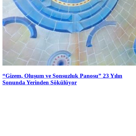
“Gizem, Oluşum ve Sonsuzluk Panosu” 23 Yılın
Sonunda Yerinden Sökülüyor