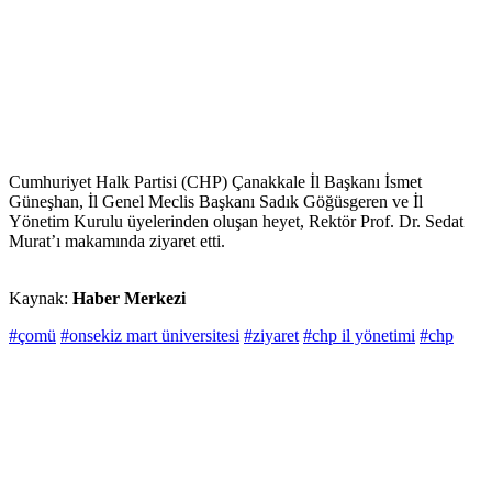
Cumhuriyet Halk Partisi (CHP) Çanakkale İl Başkanı İsmet
Güneşhan, İl Genel Meclis Başkanı Sadık Göğüsgeren ve İl
Yönetim Kurulu üyelerinden oluşan heyet, Rektör Prof. Dr. Sedat
Murat’ı makamında ziyaret etti.
Kaynak:
Haber Merkezi
#çomü
#onsekiz mart üniversitesi
#ziyaret
#chp il yönetimi
#chp