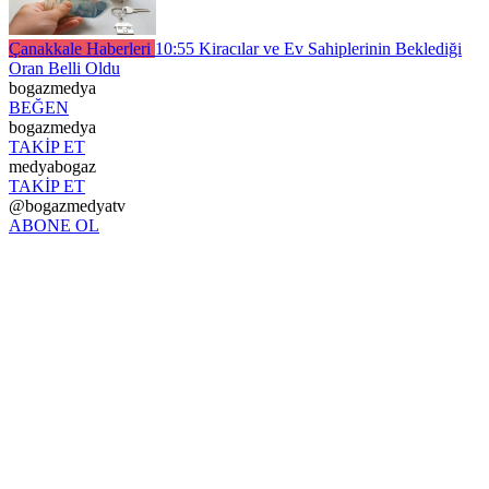
Çanakkale Haberleri
10:55
Kiracılar ve Ev Sahiplerinin Beklediği
Oran Belli Oldu
bogazmedya
BEĞEN
bogazmedya
TAKİP ET
medyabogaz
TAKİP ET
@bogazmedyatv
ABONE OL