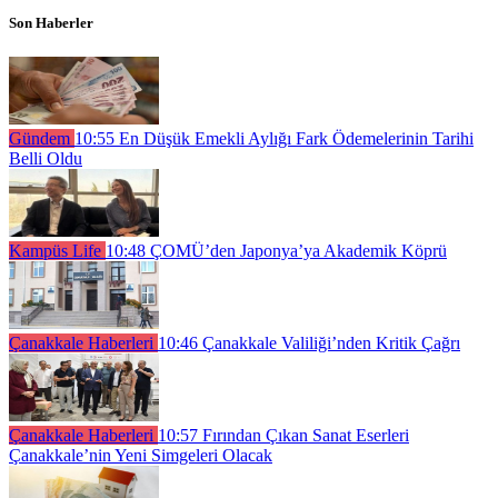
Son Haberler
Gündem
10:55
En Düşük Emekli Aylığı Fark Ödemelerinin Tarihi
Belli Oldu
Kampüs Life
10:48
ÇOMÜ’den Japonya’ya Akademik Köprü
Çanakkale Haberleri
10:46
Çanakkale Valiliği’nden Kritik Çağrı
Çanakkale Haberleri
10:57
Fırından Çıkan Sanat Eserleri
Çanakkale’nin Yeni Simgeleri Olacak