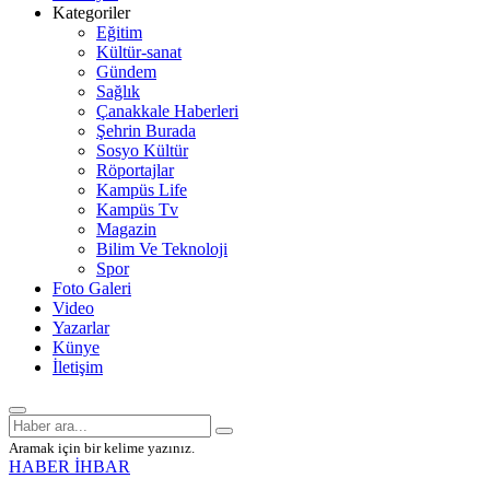
Kategoriler
Eğitim
Kültür-sanat
Gündem
Sağlık
Çanakkale Haberleri
Şehrin Burada
Sosyo Kültür
Röportajlar
Kampüs Life
Kampüs Tv
Magazin
Bilim Ve Teknoloji
Spor
Foto Galeri
Video
Yazarlar
Künye
İletişim
Aramak için bir kelime yazınız.
HABER İHBAR