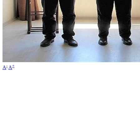
-
+
A
A