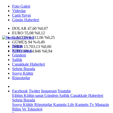
Foto Galeri
Videolar
Canlı Yayın
Günün Haberleri
DOLAR
47,60
%0,07
EURO
55,08
%0,12
G.ALTIN
6.512,06
%0,25
GÜMÜŞ
94
%-0,49
Eğitim
IMKB
13.703,13
%0,00
Kültür-sanat
BITCOIN
64.846
%0,94
Gündem
Sağlık
Çanakkale Haberleri
Şehrin Burada
Sosyo Kültür
Röportajlar
Facebook
Twitter
Instagram
Youtube
Eğitim
Kültür-sanat
Gündem
Sağlık
Çanakkale Haberleri
Şehrin Burada
Sosyo Kültür
Röportajlar
Kampüs Life
Kampüs Tv
Magazin
Bilim Ve Teknoloji