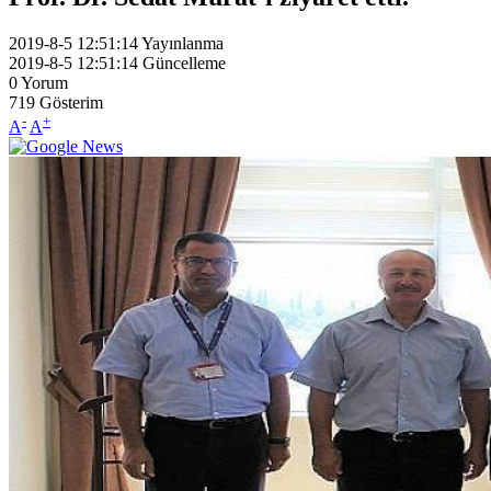
2019-8-5 12:51:14
Yayınlanma
2019-8-5 12:51:14
Güncelleme
0
Yorum
719
Gösterim
-
+
A
A