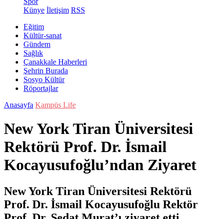
Spor
Künye
İletişim
RSS
Eğitim
Kültür-sanat
Gündem
Sağlık
Çanakkale Haberleri
Şehrin Burada
Sosyo Kültür
Röportajlar
Anasayfa
Kampüs Life
New York Tiran Üniversitesi
Rektörü Prof. Dr. İsmail
Kocayusufoğlu’ndan Ziyaret
New York Tiran Üniversitesi Rektörü
Prof. Dr. İsmail Kocayusufoğlu Rektör
Prof. Dr. Sedat Murat’ı ziyaret etti.