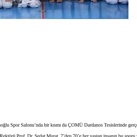
anoğlu Spor Salonu’nda bir kısmı da ÇOMÜ Dardanos Tesislerinde gerçek
törü Prof. Dr. Sedat Murat, 7’den 70’e her yaştan insanın bu sporu 