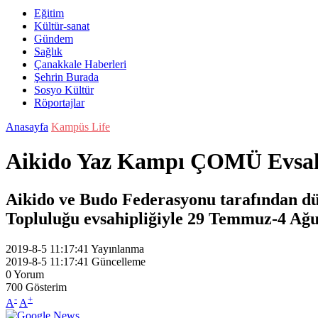
Eğitim
Kültür-sanat
Gündem
Sağlık
Çanakkale Haberleri
Şehrin Burada
Sosyo Kültür
Röportajlar
Anasayfa
Kampüs Life
Aikido Yaz Kampı ÇOMÜ Evsahi
Aikido ve Budo Federasyonu tarafından d
Topluluğu evsahipliğiyle 29 Temmuz-4 Ağus
2019-8-5 11:17:41
Yayınlanma
2019-8-5 11:17:41
Güncelleme
0
Yorum
700
Gösterim
-
+
A
A