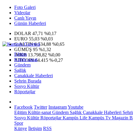
Foto Galeri
Videolar
Canlı Yayın
Günün Haberleri
DOLAR
47,71
%0,17
EURO
55,03
%0,03
G.ALTIN
6.534,88
%0,65
GÜMÜŞ
95
%1,32
Eğitim
IMKB
13.798,82
%0,00
Kültür-sanat
BITCOIN
64.415
%-0,27
Gündem
Sağlık
Çanakkale Haberleri
Şehrin Burada
Sosyo Kültür
Röportajlar
Facebook
Twitter
Instagram
Youtube
Eğitim
Kültür-sanat
Gündem
Sağlık
Çanakkale Haberleri
Şehri
Sosyo Kültür
Röportajlar
Kampüs Life
Kampüs Tv
Magazin
Bi
Spor
Künye
İletişim
RSS