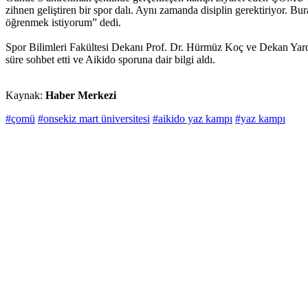
zihnen geliştiren bir spor dalı. Aynı zamanda disiplin gerektiriyor. 
öğrenmek istiyorum” dedi.
Spor Bilimleri Fakültesi Dekanı Prof. Dr. Hürmüz Koç ve Dekan Yardı
süre sohbet etti ve Aikido sporuna dair bilgi aldı.
Kaynak:
Haber Merkezi
#çomü
#onsekiz mart üniversitesi
#aikido yaz kampı
#yaz kampı