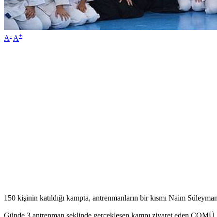
-
+
A
A
150 kişinin katıldığı kampta, antrenmanların bir kısmı Naim Süleym
Günde 3 antrenman şeklinde gerçekleşen kampı ziyaret eden ÇOMÜ Rek