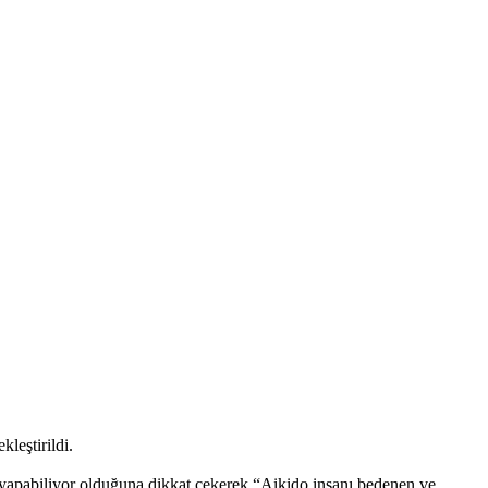
leştirildi.
yapabiliyor olduğuna dikkat çekerek “Aikido insanı bedenen ve