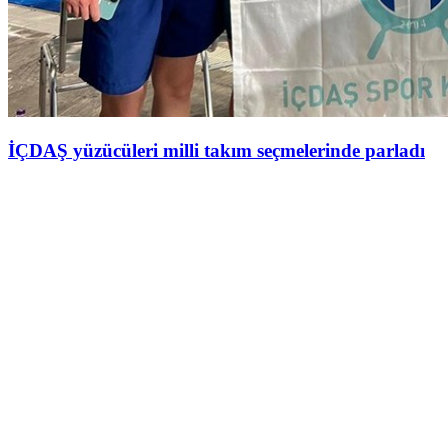
İÇDAŞ yüzücüleri milli takım seçmelerinde parladı