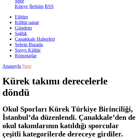
Spor
Künye
İletişim
RSS
Eğitim
Kültür-sanat
Gündem
Sağlık
Çanakkale Haberleri
Şehrin Burada
Sosyo Kültür
Röportajlar
Anasayfa
Spor
Kürek takımı derecelerle
döndü
Okul Sporları Kürek Türkiye Birinciliği,
İstanbul’da düzenlendi. Çanakkale’den de
okul takımlarının katıldığı sporcular
çeşitli kategorilerde dereceye girdiler.