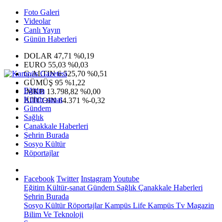
Foto Galeri
Videolar
Canlı Yayın
Günün Haberleri
DOLAR
47,71
%0,19
EURO
55,03
%0,03
G.ALTIN
6.525,70
%0,51
GÜMÜŞ
95
%1,22
Eğitim
IMKB
13.798,82
%0,00
Kültür-sanat
BITCOIN
64.371
%-0,32
Gündem
Sağlık
Çanakkale Haberleri
Şehrin Burada
Sosyo Kültür
Röportajlar
Facebook
Twitter
Instagram
Youtube
Eğitim
Kültür-sanat
Gündem
Sağlık
Çanakkale Haberleri
Şehrin Burada
Sosyo Kültür
Röportajlar
Kampüs Life
Kampüs Tv
Magazin
Bilim Ve Teknoloji