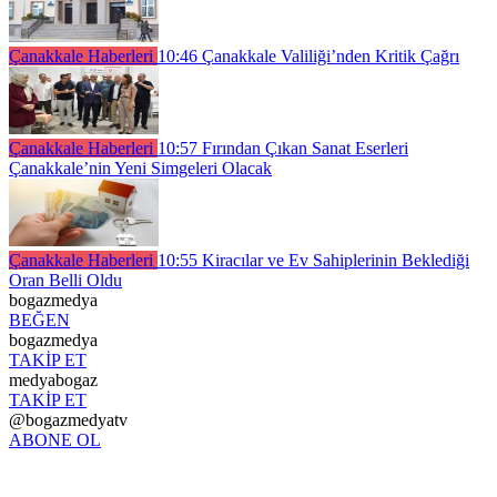
Çanakkale Haberleri
10:46
Çanakkale Valiliği’nden Kritik Çağrı
Çanakkale Haberleri
10:57
Fırından Çıkan Sanat Eserleri
Çanakkale’nin Yeni Simgeleri Olacak
Çanakkale Haberleri
10:55
Kiracılar ve Ev Sahiplerinin Beklediği
Oran Belli Oldu
bogazmedya
BEĞEN
bogazmedya
TAKİP ET
medyabogaz
TAKİP ET
@bogazmedyatv
ABONE OL