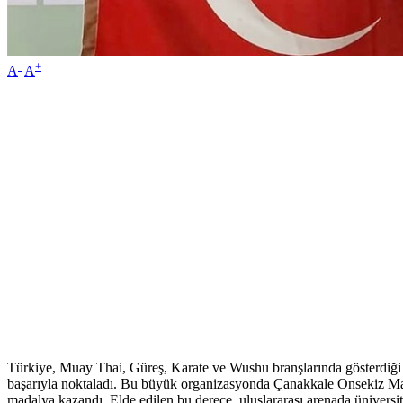
-
+
A
A
Türkiye, Muay Thai, Güreş, Karate ve Wushu branşlarında gösterdiği
başarıyla noktaladı. Bu büyük organizasyonda Çanakkale Onsekiz Mart
madalya kazandı. Elde edilen bu derece, uluslararası arenada üniversite