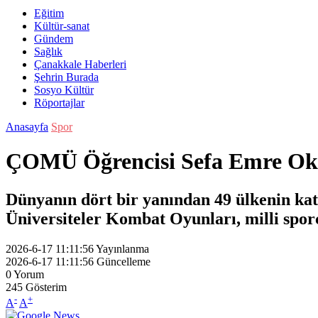
Eğitim
Kültür-sanat
Gündem
Sağlık
Çanakkale Haberleri
Şehrin Burada
Sosyo Kültür
Röportajlar
Anasayfa
Spor
ÇOMÜ Öğrencisi Sefa Emre Okç
Dünyanın dört bir yanından 49 ülkenin kat
Üniversiteler Kombat Oyunları, milli sporc
2026-6-17 11:11:56
Yayınlanma
2026-6-17 11:11:56
Güncelleme
0
Yorum
245
Gösterim
-
+
A
A