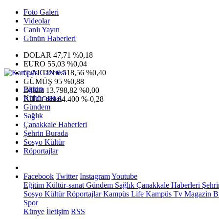
Foto Galeri
Videolar
Canlı Yayın
Günün Haberleri
DOLAR
47,71
%0,18
EURO
55,03
%0,04
G.ALTIN
6.518,56
%0,40
GÜMÜŞ
95
%0,88
Eğitim
IMKB
13.798,82
%0,00
Kültür-sanat
BITCOIN
64.400
%-0,28
Gündem
Sağlık
Çanakkale Haberleri
Şehrin Burada
Sosyo Kültür
Röportajlar
Facebook
Twitter
Instagram
Youtube
Eğitim
Kültür-sanat
Gündem
Sağlık
Çanakkale Haberleri
Şehri
Sosyo Kültür
Röportajlar
Kampüs Life
Kampüs Tv
Magazin
Bi
Spor
Künye
İletişim
RSS