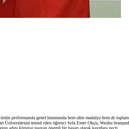
 üstün performansla genel klasmanda hem altın madalya hem de toplam 
 Üniversitesini temsil eden öğrenci Sefa Emre Okçu, Wushu branşında 
nin adını kürsüye taşıyan önemli bir başarı olarak kayıtlara geçti.