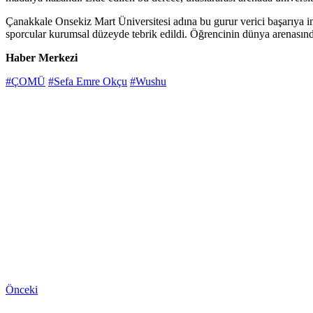
Çanakkale Onsekiz Mart Üniversitesi adına bu gurur verici başarıya
sporcular kurumsal düzeyde tebrik edildi. Öğrencinin dünya arenasında
Haber Merkezi
#ÇOMÜ
#Sefa Emre Okçu
#Wushu
Önceki