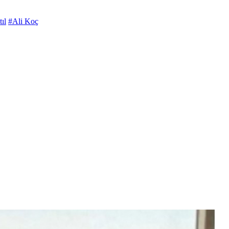
ıl
#Ali Koç