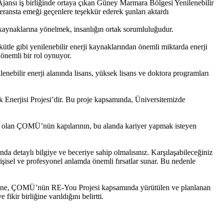
ı iş birliğinde ortaya çıkan Güney Marmara Bölgesi Yenilenebilir
eransta emeği geçenlere teşekkür ederek şunları aktardı
ji kaynaklarına yönelmek, insanlığın ortak sorumluluğudur.
kütle gibi yenilenebilir enerji kaynaklarından önemli miktarda enerji
 önemli bir rol oynuyor.
nebilir enerji alanında lisans, yüksek lisans ve doktora programları
lik Enerjisi Projesi’dir. Bu proje kapsamında, Üniversitemizde
esi olan ÇOMÜ’nün kapılarının, bu alanda kariyer yapmak isteyen
ında de
taylı bilgiye ve beceriye sahip olmalısınız. Karşılaşabileceğiniz
işisel ve profesyonel anlamda önemli fırsatlar sunar. Bu nedenle
cilerine, ÇOMÜ’nün RE-You Projesi kapsamında yürütülen ve planlanan
kir birliğine varıldığını belirtti.