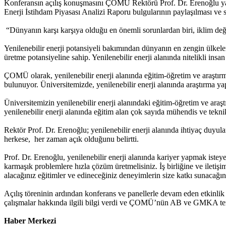
Konferansın açılış konuşmasını ÇOMÜ Rektörü Prof. Dr. Erenoğlu y
Enerji İstihdam Piyasası Analizi Raporu bulgularının paylaşılması ve 
“Dünyanın karşı karşıya olduğu en önemli sorunlardan biri, iklim değiş
Yenilenebilir enerji potansiyeli bakımından dünyanın en zengin ülkeler
üretme potansiyeline sahip. Yenilenebilir enerji alanında nitelikli ins
ÇOMÜ olarak, yenilenebilir enerji alanında eğitim-öğretim ve araştırm
bulunuyor. Üniversitemizde, yenilenebilir enerji alanında araştırma y
Üniversitemizin yenilenebilir enerji alanındaki eğitim-öğretim ve araş
yenilenebilir enerji alanında eğitim alan çok sayıda mühendis ve teknike
Rektör Prof. Dr. Erenoğlu; yenilenebilir enerji alanında ihtiyaç duy
herkese, her zaman açık olduğunu belirtti.
Prof. Dr. Erenoğlu, yenilenebilir enerji alanında kariyer yapmak isteye
karmaşık problemlere hızla çözüm üretmelisiniz. İş birliğine ve iletiş
alacağınız eğitimler ve edineceğiniz deneyimlerin size katkı sunacağ
Açılış töreninin ardından konferans ve panellerle devam eden etkinl
çalışmalar hakkında ilgili bilgi verdi ve ÇOMÜ’nün AB ve GMKA temsilci
Haber Merkezi