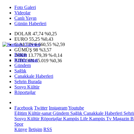
Foto Galeri
Videolar
Canlı Yayın
Günün Haberleri
DOLAR
47,74
%0,25
EURO
55,25
%0,43
G.ALTIN
6.660,55
%2,59
GÜMÜŞ
98
%3,57
Eğitim
IMKB
13.779,39
%-0,14
Kültür-sanat
BITCOIN
65.019
%0,36
Gündem
Sağlık
Çanakkale Haberleri
Şehrin Burada
Sosyo Kültür
Röportajlar
Facebook
Twitter
Instagram
Youtube
Eğitim
Kültür-sanat
Gündem
Sağlık
Çanakkale Haberleri
Şehri
Sosyo Kültür
Röportajlar
Kampüs Life
Kampüs Tv
Magazin
Bi
Spor
Künye
İletişim
RSS