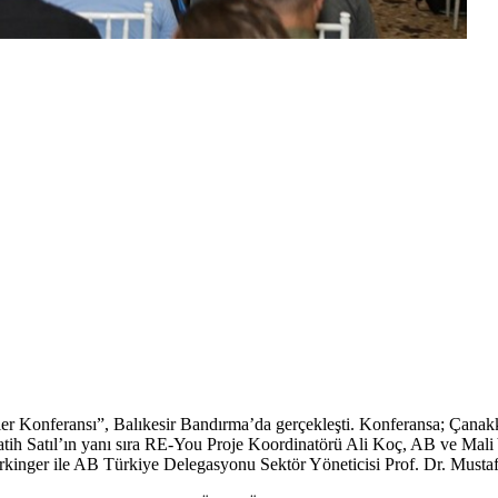
iler Konferansı”, Balıkesir Bandırma’da gerçekleşti. Konferansa; Çan
Fatih Satıl’ın yanı sıra RE-You Proje Koordinatörü Ali Koç, AB ve Ma
ger ile AB Türkiye Delegasyonu Sektör Yöneticisi Prof. Dr. Mustafa Ba