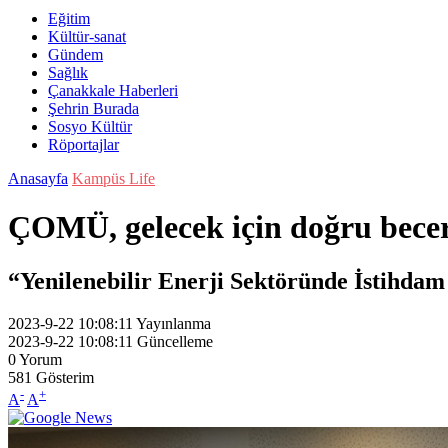
Eğitim
Kültür-sanat
Gündem
Sağlık
Çanakkale Haberleri
Şehrin Burada
Sosyo Kültür
Röportajlar
Anasayfa
Kampüs Life
ÇOMÜ, gelecek için doğru beceri
“Yenilenebilir Enerji Sektöründe İstihdam
2023-9-22 10:08:11
Yayınlanma
2023-9-22 10:08:11
Güncelleme
0
Yorum
581
Gösterim
-
+
A
A