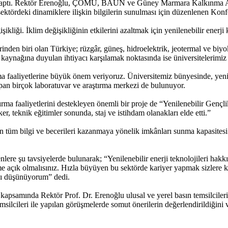
aptı. Rektör Erenoğlu, ÇOMÜ, BAÜN ve Güney Marmara Kalkınma Ajans
sektördeki dinamiklere ilişkin bilgilerin sunulması için düzenlenen Konf
ikliği. İklim değişikliğinin etkilerini azaltmak için yenilenebilir ener
inden biri olan Türkiye; rüzgâr, güneş, hidroelektrik, jeotermal ve biyo
an kaynağına duyulan ihtiyacı karşılamak noktasında ise üniversitelerimiz
a faaliyetlerine büyük önem veriyoruz. Üniversitemiz bünyesinde, yenile
apan birçok laboratuvar ve araştırma merkezi de bulunuyor.
tırma faaliyetlerini destekleyen önemli bir proje de “Yenilenebilir Genç
r, teknik eğitimler sonunda, staj ve istihdam olanakları elde etti.”
ulan tüm bilgi ve becerileri kazanmaya yönelik imkânları sunma kapasit
nlere şu tavsiyelerde bulunarak; “Yenilenebilir enerji teknolojileri hakk
ime açık olmalısınız. Hızla büyüyen bu sektörde kariyer yapmak sizlere k
ını düşünüyorum” dedi.
ik kapsamında Rektör Prof. Dr. Erenoğlu ulusal ve yerel basın temsil
leri ile yapılan görüşmelerde somut önerilerin değerlendirildiğini ve fi