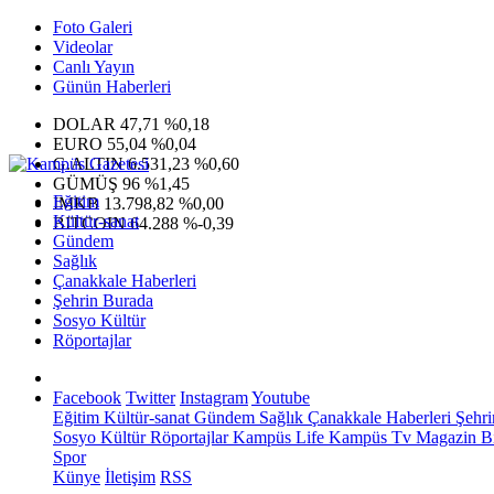
Foto Galeri
Videolar
Canlı Yayın
Günün Haberleri
DOLAR
47,71
%0,18
EURO
55,04
%0,04
G.ALTIN
6.531,23
%0,60
GÜMÜŞ
96
%1,45
Eğitim
IMKB
13.798,82
%0,00
Kültür-sanat
BITCOIN
64.288
%-0,39
Gündem
Sağlık
Çanakkale Haberleri
Şehrin Burada
Sosyo Kültür
Röportajlar
Facebook
Twitter
Instagram
Youtube
Eğitim
Kültür-sanat
Gündem
Sağlık
Çanakkale Haberleri
Şehri
Sosyo Kültür
Röportajlar
Kampüs Life
Kampüs Tv
Magazin
Bi
Spor
Künye
İletişim
RSS