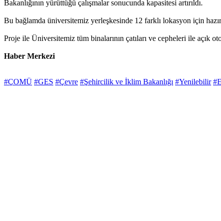
Bakanlığının yürüttüğü çalışmalar sonucunda kapasitesi artırıldı.
Bu bağlamda üniversitemiz yerleşkesinde 12 farklı lokasyon için haz
Proje ile Üniversitemiz tüm binalarının çatıları ve cepheleri ile açık o
Haber Merkezi
#ÇOMÜ
#GES
#Çevre
#Şehircilik ve İklim Bakanlığı
#Yenilebilir
#E