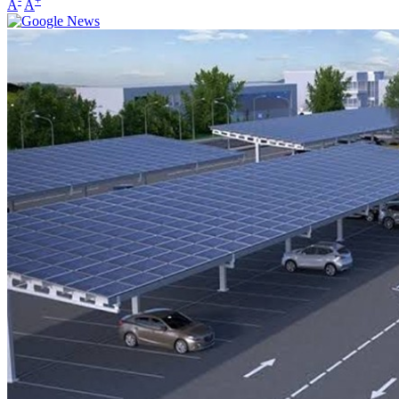
-
+
A
A