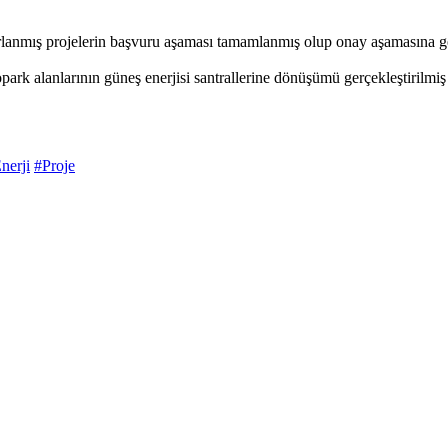
ırlanmış projelerin başvuru aşaması tamamlanmış olup onay aşamasına ge
topark alanlarının güneş enerjisi santrallerine dönüşümü gerçekleştirilmiş
nerji
#Proje