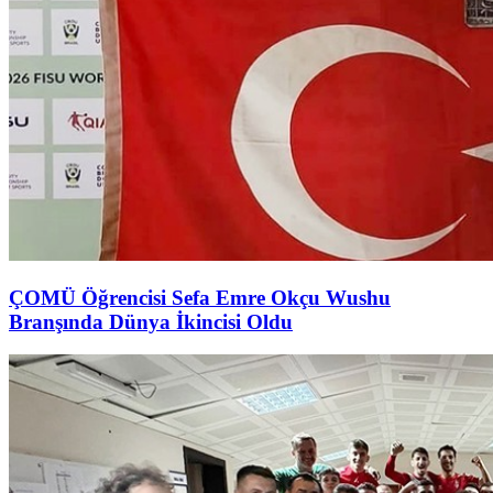
ÇOMÜ Öğrencisi Sefa Emre Okçu Wushu
Branşında Dünya İkincisi Oldu