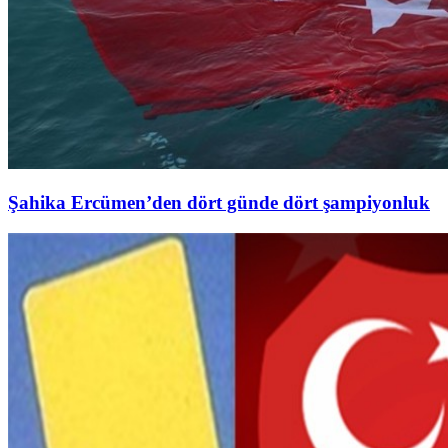
Şahika Ercümen’den dört günde dört şampiyonluk