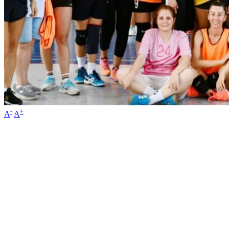
-
+
A
A