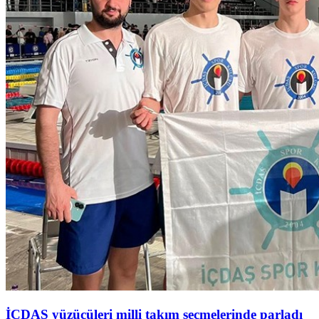
İÇDAŞ yüzücüleri milli takım seçmelerinde parladı