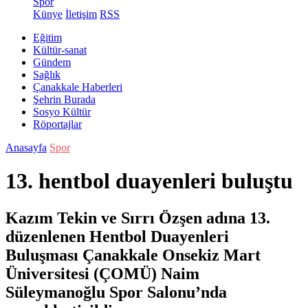
Spor
Künye
İletişim
RSS
Eğitim
Kültür-sanat
Gündem
Sağlık
Çanakkale Haberleri
Şehrin Burada
Sosyo Kültür
Röportajlar
Anasayfa
Spor
13. hentbol duayenleri buluştu
Kazım Tekin ve Sırrı Özşen adına 13.
düzenlenen Hentbol Duayenleri
Buluşması Çanakkale Onsekiz Mart
Üniversitesi (ÇOMÜ) Naim
Süleymanoğlu Spor Salonu’nda