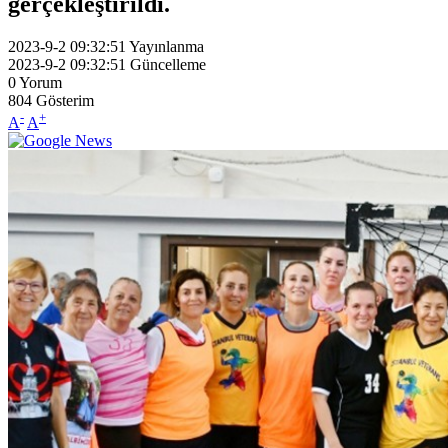
gerçekleştirildi.
2023-9-2 09:32:51
Yayınlanma
2023-9-2 09:32:51
Güncelleme
0
Yorum
804
Gösterim
-
+
A
A