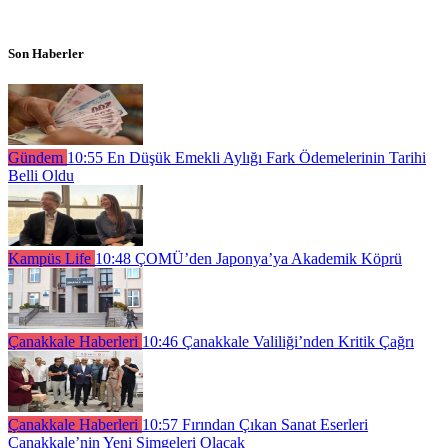
Son Haberler
Gündem
10:55
En Düşük Emekli Aylığı Fark Ödemelerinin Tarihi
Belli Oldu
Kampüs Life
10:48
ÇOMÜ’den Japonya’ya Akademik Köprü
Çanakkale Haberleri
10:46
Çanakkale Valiliği’nden Kritik Çağrı
Çanakkale Haberleri
10:57
Fırından Çıkan Sanat Eserleri
Çanakkale’nin Yeni Simgeleri Olacak