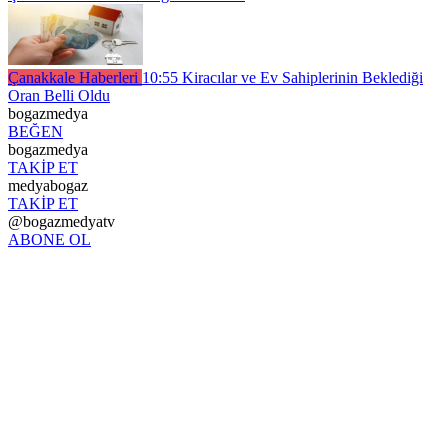
Çanakkale Haberleri
10:55
Kiracılar ve Ev Sahiplerinin Beklediği
Oran Belli Oldu
bogazmedya
BEĞEN
bogazmedya
TAKİP ET
medyabogaz
TAKİP ET
@bogazmedyatv
ABONE OL