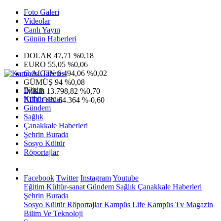
Foto Galeri
Videolar
Canlı Yayın
Günün Haberleri
DOLAR
47,71
%0,18
EURO
55,05
%0,06
G.ALTIN
6.494,06
%0,02
GÜMÜŞ
94
%0,08
Eğitim
IMKB
13.798,82
%0,70
Kültür-sanat
BITCOIN
64.364
%-0,60
Gündem
Sağlık
Çanakkale Haberleri
Şehrin Burada
Sosyo Kültür
Röportajlar
Facebook
Twitter
Instagram
Youtube
Eğitim
Kültür-sanat
Gündem
Sağlık
Çanakkale Haberleri
Şehrin Burada
Sosyo Kültür
Röportajlar
Kampüs Life
Kampüs Tv
Magazin
Bilim Ve Teknoloji