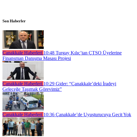
Son Haberler
Çanakkale Haberleri
10:48
Turgay Kılıç’tan ÇTSO Üyelerine
Finansman Danışma Masası Projesi
Çanakkale Haberleri
10:29
Gider: “Çanakkale’deki İradeyi
Geleceğe Taşımak Görevimiz”
Çanakkale Haberleri
10:36
Çanakkale’de Uyuşturucuya Geçit Yok