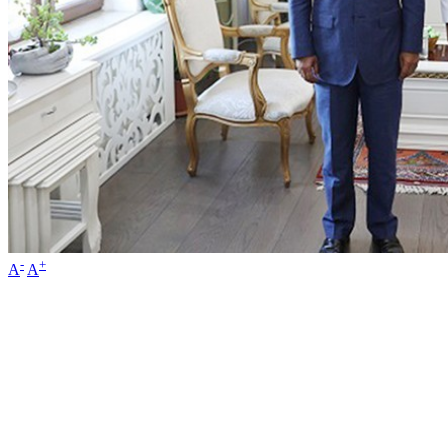
-
+
A
A