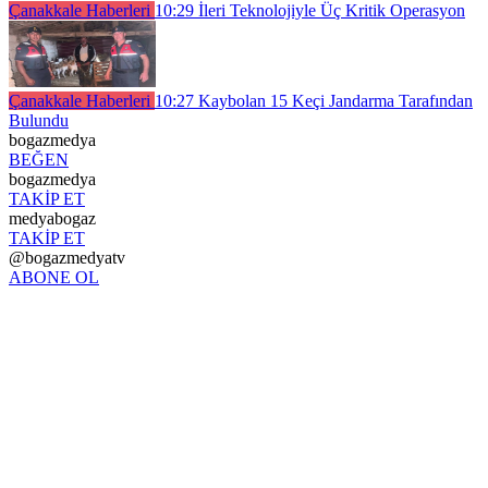
Çanakkale Haberleri
10:29
İleri Teknolojiyle Üç Kritik Operasyon
Çanakkale Haberleri
10:27
Kaybolan 15 Keçi Jandarma Tarafından
Bulundu
bogazmedya
BEĞEN
bogazmedya
TAKİP ET
medyabogaz
TAKİP ET
@bogazmedyatv
ABONE OL