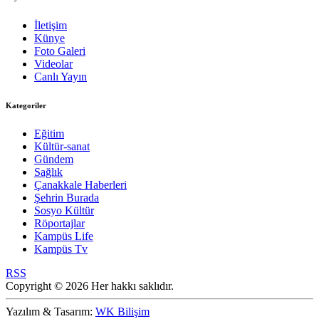
İletişim
Künye
Foto Galeri
Videolar
Canlı Yayın
Kategoriler
Eğitim
Kültür-sanat
Gündem
Sağlık
Çanakkale Haberleri
Şehrin Burada
Sosyo Kültür
Röportajlar
Kampüs Life
Kampüs Tv
RSS
Copyright © 2026 Her hakkı saklıdır.
Yazılım & Tasarım:
WK Bilişim