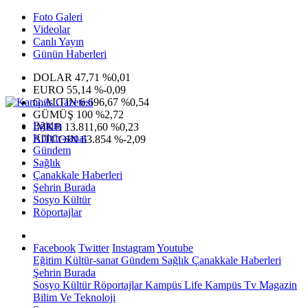
Foto Galeri
Videolar
Canlı Yayın
Günün Haberleri
DOLAR
47,71
%0,01
EURO
55,14
%-0,09
G.ALTIN
6.696,67
%0,54
GÜMÜŞ
100
%2,72
Eğitim
IMKB
13.811,60
%0,23
Kültür-sanat
BITCOIN
63.854
%-2,09
Gündem
Sağlık
Çanakkale Haberleri
Şehrin Burada
Sosyo Kültür
Röportajlar
Facebook
Twitter
Instagram
Youtube
Eğitim
Kültür-sanat
Gündem
Sağlık
Çanakkale Haberleri
Şehrin Burada
Sosyo Kültür
Röportajlar
Kampüs Life
Kampüs Tv
Magazin
Bilim Ve Teknoloji