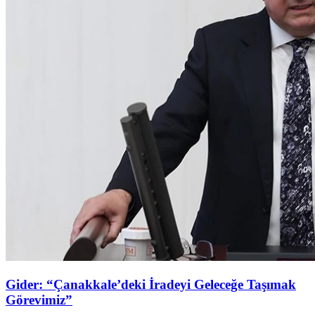
Gider: “Çanakkale’deki İradeyi Geleceğe Taşımak
Görevimiz”