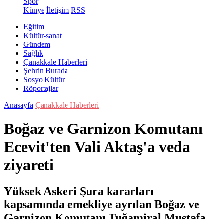
Spor
Künye
İletişim
RSS
Eğitim
Kültür-sanat
Gündem
Sağlık
Çanakkale Haberleri
Şehrin Burada
Sosyo Kültür
Röportajlar
Anasayfa
Çanakkale Haberleri
Boğaz ve Garnizon Komutanı
Ecevit'ten Vali Aktaş'a veda
ziyareti
Yüksek Askeri Şura kararları
kapsamında emekliye ayrılan Boğaz ve
Garnizon Komutanı Tuğamiral Mustafa