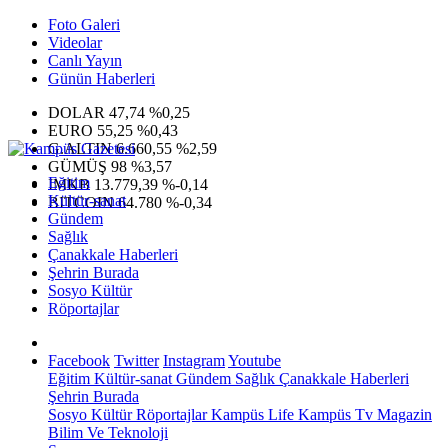
Foto Galeri
Videolar
Canlı Yayın
Günün Haberleri
DOLAR
47,74
%0,25
EURO
55,25
%0,43
G.ALTIN
6.660,55
%2,59
GÜMÜŞ
98
%3,57
Eğitim
IMKB
13.779,39
%-0,14
Kültür-sanat
BITCOIN
64.780
%-0,34
Gündem
Sağlık
Çanakkale Haberleri
Şehrin Burada
Sosyo Kültür
Röportajlar
Facebook
Twitter
Instagram
Youtube
Eğitim
Kültür-sanat
Gündem
Sağlık
Çanakkale Haberleri
Şehrin Burada
Sosyo Kültür
Röportajlar
Kampüs Life
Kampüs Tv
Magazin
Bilim Ve Teknoloji