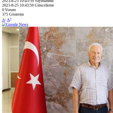
2023-8-25 10:43:59
Yayınlanma
2023-8-25 10:43:59
Güncelleme
0
Yorum
375
Gösterim
-
+
A
A