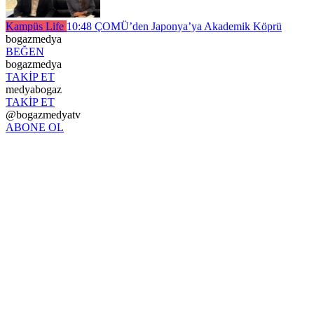
Kampüs Life
10:48
ÇOMÜ’den Japonya’ya Akademik Köprü
bogazmedya
BEĞEN
bogazmedya
TAKİP ET
medyabogaz
TAKİP ET
@bogazmedyatv
ABONE OL