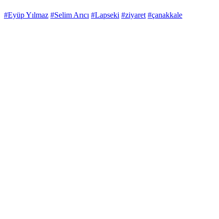
#Eyüp Yılmaz
#Selim Arıcı
#Lapseki
#ziyaret
#çanakkale