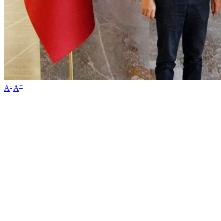
-
+
A
A