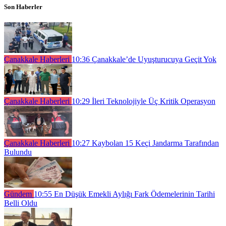
Son Haberler
Çanakkale Haberleri
10:36
Çanakkale’de Uyuşturucuya Geçit Yok
Çanakkale Haberleri
10:29
İleri Teknolojiyle Üç Kritik Operasyon
Çanakkale Haberleri
10:27
Kaybolan 15 Keçi Jandarma Tarafından
Bulundu
Gündem
10:55
En Düşük Emekli Aylığı Fark Ödemelerinin Tarihi
Belli Oldu