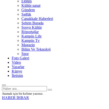
Eğitim
Kültür-sanat
Gündem
Sağlık
Çanakkale Haberleri
Şehrin Burada
Sosyo Kültür
Röportajlar
Kampüs Life
Kampüs Tv
Magazin
Bilim Ve Teknoloji
Spor
Foto Galeri
Video
Yazarlar
Künye
İletişim
Aramak için bir kelime yazınız.
HABER İHBAR