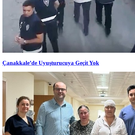
Çanakkale’de Uyuşturucuya Geçit Yok