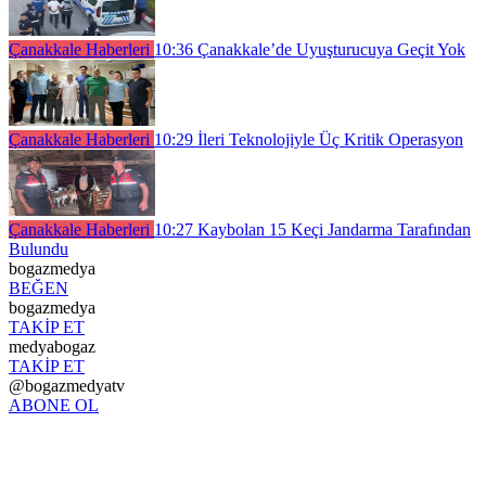
Çanakkale Haberleri
10:36
Çanakkale’de Uyuşturucuya Geçit Yok
Çanakkale Haberleri
10:29
İleri Teknolojiyle Üç Kritik Operasyon
Çanakkale Haberleri
10:27
Kaybolan 15 Keçi Jandarma Tarafından
Bulundu
bogazmedya
BEĞEN
bogazmedya
TAKİP ET
medyabogaz
TAKİP ET
@bogazmedyatv
ABONE OL