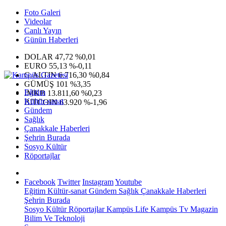
Foto Galeri
Videolar
Canlı Yayın
Günün Haberleri
DOLAR
47,72
%0,01
EURO
55,13
%-0,11
G.ALTIN
6.716,30
%0,84
GÜMÜŞ
101
%3,35
Eğitim
IMKB
13.811,60
%0,23
Kültür-sanat
BITCOIN
63.920
%-1,96
Gündem
Sağlık
Çanakkale Haberleri
Şehrin Burada
Sosyo Kültür
Röportajlar
Facebook
Twitter
Instagram
Youtube
Eğitim
Kültür-sanat
Gündem
Sağlık
Çanakkale Haberleri
Şehrin Burada
Sosyo Kültür
Röportajlar
Kampüs Life
Kampüs Tv
Magazin
Bilim Ve Teknoloji