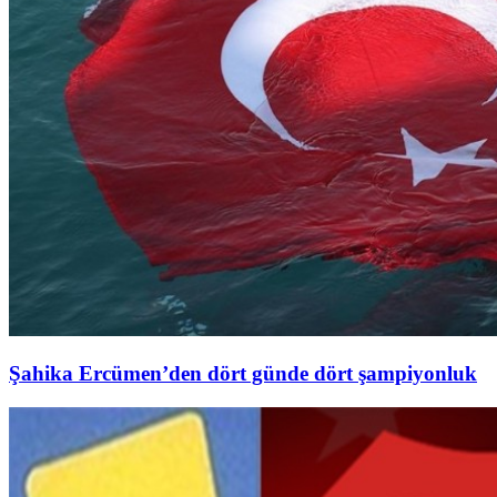
Şahika Ercümen’den dört günde dört şampiyonluk