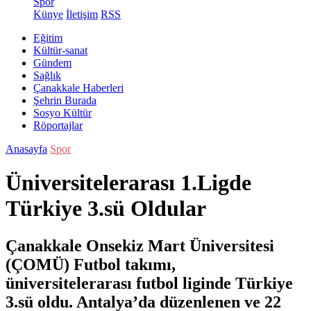
Spor
Künye
İletişim
RSS
Eğitim
Kültür-sanat
Gündem
Sağlık
Çanakkale Haberleri
Şehrin Burada
Sosyo Kültür
Röportajlar
Anasayfa
Spor
Üniversitelerarası 1.Ligde
Türkiye 3.sü Oldular
Çanakkale Onsekiz Mart Üniversitesi
(ÇOMÜ) Futbol takımı,
üniversitelerarası futbol liginde Türkiye
3.sü oldu. Antalya’da düzenlenen ve 22