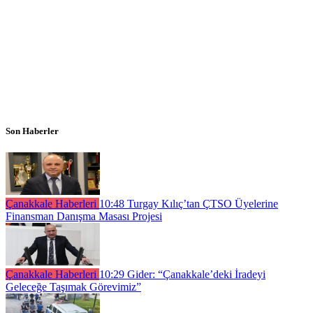
Son Haberler
Çanakkale Haberleri
10:48
Turgay Kılıç’tan ÇTSO Üyelerine
Finansman Danışma Masası Projesi
Çanakkale Haberleri
10:29
Gider: “Çanakkale’deki İradeyi
Geleceğe Taşımak Görevimiz”