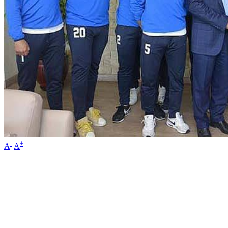
-
+
A
A