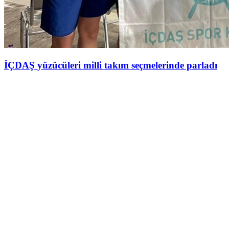
İÇDAŞ yüzücüleri milli takım seçmelerinde parladı