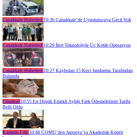
Çanakkale Haberleri
10:36
Çanakkale’de Uyuşturucuya Geçit Yok
Çanakkale Haberleri
10:29
İleri Teknolojiyle Üç Kritik Operasyon
Çanakkale Haberleri
10:27
Kaybolan 15 Keçi Jandarma Tarafından
Bulundu
Gündem
10:55
En Düşük Emekli Aylığı Fark Ödemelerinin Tarihi
Belli Oldu
Kampüs Life
10:48
ÇOMÜ’den Japonya’ya Akademik Köprü