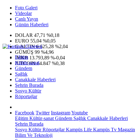
Foto Galeri
Videolar
Canlı Yayın
Günün Haberleri
DOLAR
47,71
%0,18
EURO
55,04
%0,05
G.ALTIN
6.625,28
%2,04
GÜMÜŞ
99
%4,96
Eğitim
IMKB
13.793,89
%-0,04
Kültür-sanat
BITCOIN
64.847
%0,38
Gündem
Sağlık
Çanakkale Haberleri
Şehrin Burada
Sosyo Kültür
Röportajlar
Facebook
Twitter
Instagram
Youtube
Eğitim
Kültür-sanat
Gündem
Sağlık
Çanakkale Haberleri
Şehrin Burada
Sosyo Kültür
Röportajlar
Kampüs Life
Kampüs Tv
Magazin
Bilim Ve Teknoloji