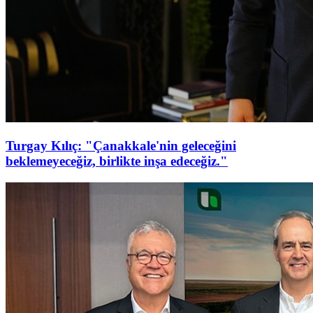
Turgay Kılıç: "Çanakkale'nin geleceğini
beklemeyeceğiz, birlikte inşa edeceğiz."