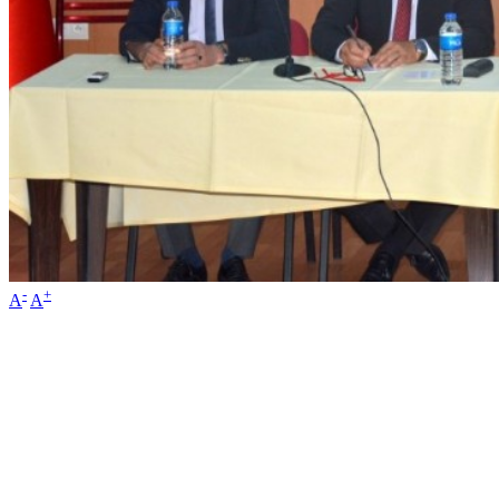
-
+
A
A