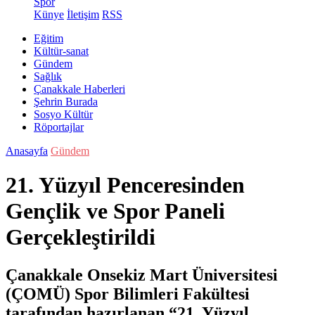
Spor
Künye
İletişim
RSS
Eğitim
Kültür-sanat
Gündem
Sağlık
Çanakkale Haberleri
Şehrin Burada
Sosyo Kültür
Röportajlar
Anasayfa
Gündem
21. Yüzyıl Penceresinden
Gençlik ve Spor Paneli
Gerçekleştirildi
Çanakkale Onsekiz Mart Üniversitesi
(ÇOMÜ) Spor Bilimleri Fakültesi
tarafından hazırlanan “21. Yüzyıl