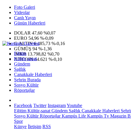
Foto Galeri
Videolar
Canlı Yayın
Günün Haberleri
DOLAR
47,60
%0,07
EURO
54,96
%-0,09
G.ALTIN
6.485,73
%-0,16
GÜMÜŞ
94
%-1,36
Eğitim
IMKB
13.798,82
%0,70
Kültür-sanat
BITCOIN
64.621
%-0,10
Gündem
Sağlık
Çanakkale Haberleri
Şehrin Burada
Sosyo Kültür
Röportajlar
Facebook
Twitter
Instagram
Youtube
Eğitim
Kültür-sanat
Gündem
Sağlık
Çanakkale Haberleri
Şehri
Sosyo Kültür
Röportajlar
Kampüs Life
Kampüs Tv
Magazin
Bi
Spor
Künye
İletişim
RSS