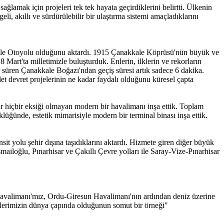
ağlamak için projeleri tek tek hayata geçirdiklerini belirtti. Ülkenin
, akıllı ve sürdürülebilir bir ulaştırma sistemi amaçladıklarını
kale Otoyolu olduğunu aktardı. 1915 Çanakkale Köprüsü'nün büyük ve
 Mart'ta milletimizle buluşturduk. Enlerin, ilklerin ve rekorların
r süren Çanakkale Boğazı'ndan geçiş süresi artık sadece 6 dakika.
et devret projelerinin ne kadar faydalı olduğunu küresel çapta
 hiçbir eksiği olmayan modern bir havalimanı inşa ettik. Toplam
üğünde, estetik mimarisiyle modern bir terminal binası inşa ettik.
t yolu şehir dışına taşıdıklarını aktardı. Hizmete giren diğer büyük
ailoğlu, Pınarhisar ve Çakıllı Çevre yolları ile Saray-Vize-Pınarhisar
 Havalimanı'mız, Ordu-Giresun Havalimanı'nın ardından deniz üzerine
tlerimizin dünya çapında olduğunun somut bir örneği"