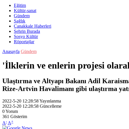
Eğitim
Kültür-sanat
Gündem
Sağlık
Çanakkale Haberleri
Şehrin Burada
Sosyo Kültür
Röportajlar
Anasayfa
Gündem
'İlklerin ve enlerin projesi olar
Ulaştırma ve Altyapı Bakanı Adil Karaisma
Rize-Artvin Havalimanı gibi ulaştırma yat
2022-5-20 12:28:58
Yayınlanma
2022-5-20 12:28:58
Güncelleme
0
Yorum
361
Gösterim
-
+
A
A