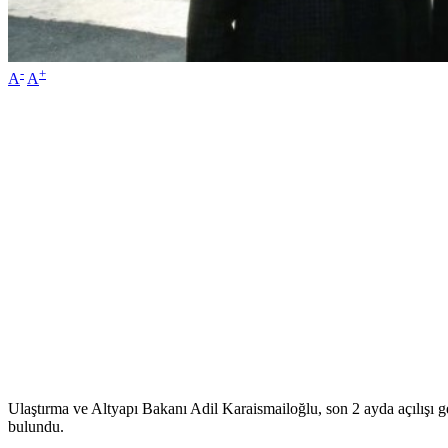
-
+
A
A
Ulaştırma ve Altyapı Bakanı Adil Karaismailoğlu, son 2 ayda açılışı 
bulundu.