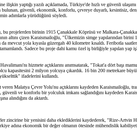
 ilişkin yaptığı yazılı açıklamada, Türkiye'de hızlı ve güvenli ulaşımı s
ulunan, güvenli, ekonomik, konforlu, çevreye duyarlı, kesintisiz, dengeli
emin adımlarla yürüdüğünü söyledi.
ğlu, bu projelerden birinin 1915 Çanakkale Köprüsü ve Malkara-Çanak
ının altını çizen Karaismailoğlu, "Ülkemizin simge yapılarından birini 18
da mevcut yola kıyasla güzergah 40 kilometre kısaldı. Feribotla saatle
tamamlandı. Sadece bu proje dahi kamu özel iş birliğiyle yapılan yap işl
alimanı'nı hizmete açtıklarını anımsatarak, "Tokat'a dört başı mamur
olcu kapasitesini 2 milyon yolcuya çıkardık. 16 bin 200 metrekare büyükl
ükselttik" ifadelerini kullandı.
 veren Malatya Çevre Yolu'nu açtıklarını kaydeden Karaismailoğlu, transi
ı, güvenli ve konforlu bir yolculuk imkanı sağlandığını kaydeden Karaism
şına alındığını da aktardı.
er zincirine bir yenisini daha eklediklerini kaydederek, "Rize-Artvin
Türkiye adına ekonomik bir değer olmanın ötesinde mühendislik kabiliye