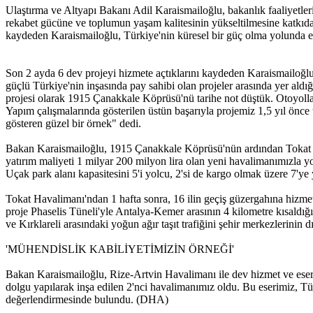
Ulaştırma ve Altyapı Bakanı Adil Karaismailoğlu, bakanlık faaliyetlerine
rekabet gücüne ve toplumun yaşam kalitesinin yükseltilmesine katkıda b
kaydeden Karaismailoğlu, Türkiye'nin küresel bir güç olma yolunda 
Son 2 ayda 6 dev projeyi hizmete açtıklarını kaydeden Karaismailo
güçlü Türkiye'nin inşasında pay sahibi olan projeler arasında yer aldığ
projesi olarak 1915 Çanakkale Köprüsü'nü tarihe not düştük. Otoyolla 
Yapım çalışmalarında gösterilen üstün başarıyla projemiz 1,5 yıl önce 
gösteren güzel bir örnek" dedi.
Bakan Karaismailoğlu, 1915 Çanakkale Köprüsü'nün ardından Tokat Hav
yatırım maliyeti 1 milyar 200 milyon lira olan yeni havalimanımızla y
Uçak park alanı kapasitesini 5'i yolcu, 2'si de kargo olmak üzere 7'ye y
Tokat Havalimanı'ndan 1 hafta sonra, 16 ilin geçiş güzergahına hizmet
proje Phaselis Tüneli'yle Antalya-Kemer arasının 4 kilometre kısaldığ
ve Kırklareli arasındaki yoğun ağır taşıt trafiğini şehir merkezlerinin dı
'MÜHENDİSLİK KABİLİYETİMİZİN ÖRNEĞİ'
Bakan Karaismailoğlu, Rize-Artvin Havalimanı ile dev hizmet ve eserl
dolgu yapılarak inşa edilen 2'nci havalimanımız oldu. Bu eserimiz, 
değerlendirmesinde bulundu. (DHA)