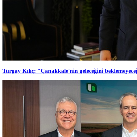
Turgay Kılıç: "Çanakkale'nin geleceğini beklemeyeceği