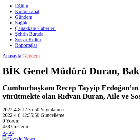
Eğitim
Kültür-sanat
Gündem
Sağlık
Çanakkale Haberleri
Şehrin Burada
Sosyo Kültür
Röportajlar
Anasayfa
Gündem
BİK Genel Müdürü Duran, Baka
Cumhurbaşkanı Recep Tayyip Erdoğan’ın 
yürütmekte olan Rıdvan Duran, Aile ve So
2022-4-8 12:35:50
Yayınlanma
2022-4-8 12:35:50
Güncelleme
0
Yorum
438
Gösterim
-
+
A
A