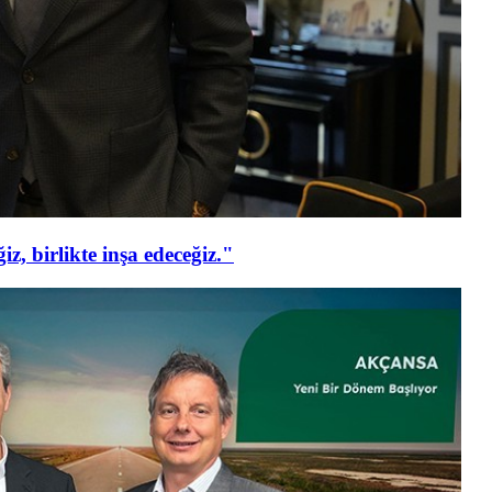
z, birlikte inşa edeceğiz."