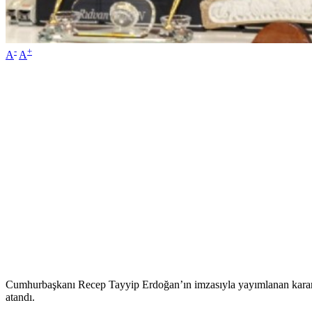
-
+
A
A
Cumhurbaşkanı Recep Tayyip Erdoğan’ın imzasıyla yayımlanan karar
atandı.