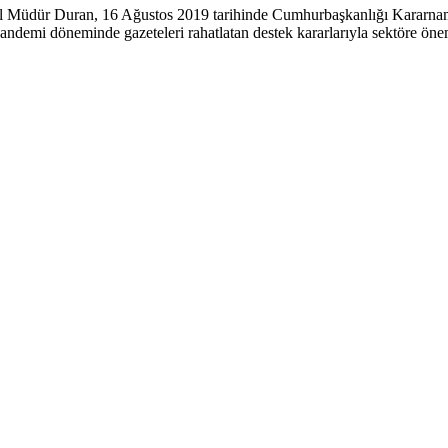
nel Müdür Duran, 16 Ağustos 2019 tarihinde Cumhurbaşkanlığı Kararnam
 pandemi döneminde gazeteleri rahatlatan destek kararlarıyla sektöre öne