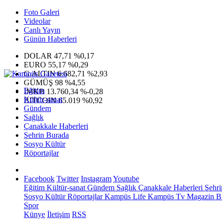
Foto Galeri
Videolar
Canlı Yayın
Günün Haberleri
DOLAR
47,71
%0,17
EURO
55,17
%0,29
G.ALTIN
6.682,71
%2,93
GÜMÜŞ
98
%4,55
Eğitim
IMKB
13.760,34
%-0,28
Kültür-sanat
BITCOIN
65.019
%0,92
Gündem
Sağlık
Çanakkale Haberleri
Şehrin Burada
Sosyo Kültür
Röportajlar
Facebook
Twitter
Instagram
Youtube
Eğitim
Kültür-sanat
Gündem
Sağlık
Çanakkale Haberleri
Şehri
Sosyo Kültür
Röportajlar
Kampüs Life
Kampüs Tv
Magazin
Bi
Spor
Künye
İletişim
RSS