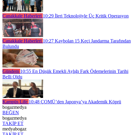
Çanakkale Haberleri
10:29
İleri Teknolojiyle Üç Kritik Operasyon
Çanakkale Haberleri
10:27
Kaybolan 15 Keçi Jandarma Tarafından
Bulundu
Gündem
10:55
En Düşük Emekli Aylığı Fark Ödemelerinin Tarihi
Belli Oldu
Kampüs Life
10:48
ÇOMÜ’den Japonya’ya Akademik Köprü
bogazmedya
BEĞEN
bogazmedya
TAKİP ET
medyabogaz
TAKİP ET