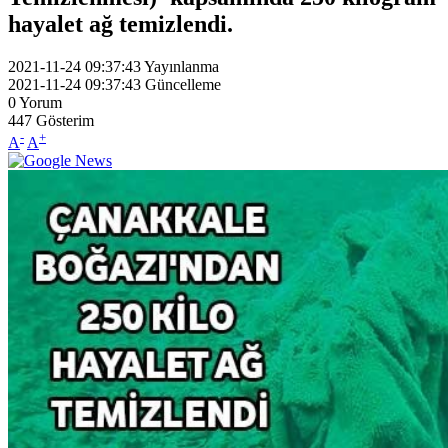
hayalet ağ temizlendi.
2021-11-24 09:37:43
Yayınlanma
2021-11-24 09:37:43
Güncelleme
0
Yorum
447
Gösterim
-
+
A
A