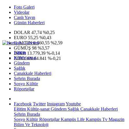
Foto Galeri
Videolar
Canlı Yayın
Günün Haberleri
DOLAR
47,74
%0,25
EURO
55,25
%0,43
G.ALTIN
6.660,55
%2,59
GÜMÜŞ
98
%3,57
Eğitim
IMKB
13.779,39
%-0,14
Kültür-sanat
BITCOIN
64.841
%-0,21
Gündem
Sağlık
Çanakkale Haberleri
Şehrin Burada
Sosyo Kültür
Röportajlar
Facebook
Twitter
Instagram
Youtube
Eğitim
Kültür-sanat
Gündem
Sağlık
Çanakkale Haberleri
Şehrin Burada
Sosyo Kültür
Röportajlar
Kampüs Life
Kampüs Tv
Magazin
Bilim Ve Teknoloji