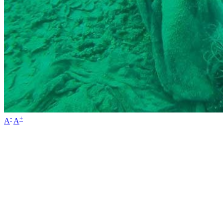
-
+
A
A