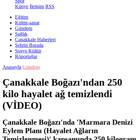
Spor
Künye
İletişim
RSS
Eğitim
Kültür-sanat
Gündem
Sağlık
Çanakkale Haberleri
Şehrin Burada
Sosyo Kültür
Röportajlar
Anasayfa
Gündem
Çanakkale Boğazı'ndan 250
kilo hayalet ağ temizlendi
(VİDEO)
Çanakkale Boğazı'nda 'Marmara Denizi
Eylem Planı (Hayalet Ağların
Temizlenmesi)' kapsamında 250 kilogram