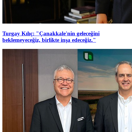
Turgay Kılıç: "Çanakkale'nin geleceğini
beklemeyeceğiz, birlikte inşa edeceğiz."