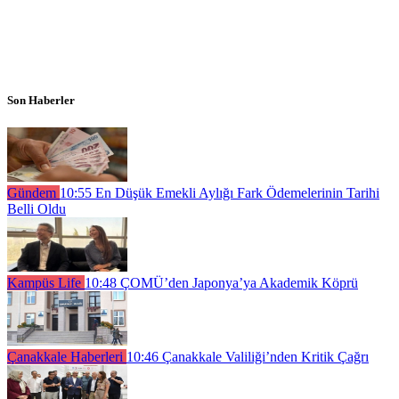
Son Haberler
Gündem
10:55
En Düşük Emekli Aylığı Fark Ödemelerinin Tarihi
Belli Oldu
Kampüs Life
10:48
ÇOMÜ’den Japonya’ya Akademik Köprü
Çanakkale Haberleri
10:46
Çanakkale Valiliği’nden Kritik Çağrı