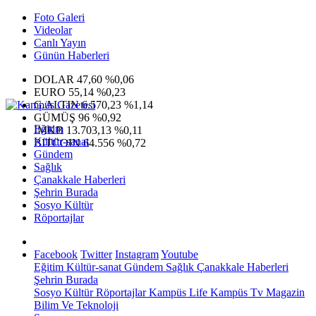
Foto Galeri
Videolar
Canlı Yayın
Günün Haberleri
DOLAR
47,60
%0,06
EURO
55,14
%0,23
G.ALTIN
6.570,23
%1,14
GÜMÜŞ
96
%0,92
Eğitim
IMKB
13.703,13
%0,11
Kültür-sanat
BITCOIN
64.556
%0,72
Gündem
Sağlık
Çanakkale Haberleri
Şehrin Burada
Sosyo Kültür
Röportajlar
Facebook
Twitter
Instagram
Youtube
Eğitim
Kültür-sanat
Gündem
Sağlık
Çanakkale Haberleri
Şehrin Burada
Sosyo Kültür
Röportajlar
Kampüs Life
Kampüs Tv
Magazin
Bilim Ve Teknoloji