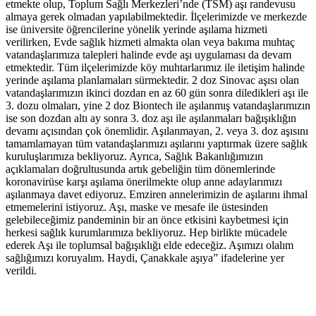
etmekte olup, Toplum Sağlı Merkezleri’nde (TSM) aşı randevusu
almaya gerek olmadan yapılabilmektedir. İlçelerimizde ve merkezde
ise üniversite öğrencilerine yönelik yerinde aşılama hizmeti
verilirken, Evde sağlık hizmeti almakta olan veya bakıma muhtaç
vatandaşlarımıza talepleri halinde evde aşı uygulaması da devam
etmektedir. Tüm ilçelerimizde köy muhtarlarımız ile iletişim halinde
yerinde aşılama planlamaları sürmektedir. 2 doz Sinovac aşısı olan
vatandaşlarımızın ikinci dozdan en az 60 gün sonra diledikleri aşı ile
3. dozu olmaları, yine 2 doz Biontech ile aşılanmış vatandaşlarımızın
ise son dozdan altı ay sonra 3. doz aşı ile aşılanmaları bağışıklığın
devamı açısından çok önemlidir. Aşılanmayan, 2. veya 3. doz aşısını
tamamlamayan tüm vatandaşlarımızı aşılarını yaptırmak üzere sağlık
kuruluşlarımıza bekliyoruz. Ayrıca, Sağlık Bakanlığımızın
açıklamaları doğrultusunda artık gebeliğin tüm dönemlerinde
koronavirüse karşı aşılama önerilmekte olup anne adaylarımızı
aşılanmaya davet ediyoruz. Emziren annelerimizin de aşılarını ihmal
etmemelerini istiyoruz. Aşı, maske ve mesafe ile üstesinden
gelebileceğimiz pandeminin bir an önce etkisini kaybetmesi için
herkesi sağlık kurumlarımıza bekliyoruz. Hep birlikte mücadele
ederek Aşı ile toplumsal bağışıklığı elde edeceğiz. Aşımızı olalım
sağlığımızı koruyalım. Haydi, Çanakkale aşıya” ifadelerine yer
verildi.