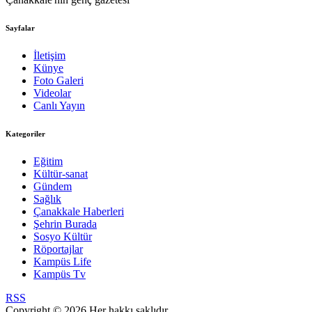
Sayfalar
İletişim
Künye
Foto Galeri
Videolar
Canlı Yayın
Kategoriler
Eğitim
Kültür-sanat
Gündem
Sağlık
Çanakkale Haberleri
Şehrin Burada
Sosyo Kültür
Röportajlar
Kampüs Life
Kampüs Tv
RSS
Copyright © 2026 Her hakkı saklıdır.