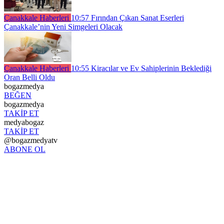
Çanakkale Haberleri
10:57
Fırından Çıkan Sanat Eserleri
Çanakkale’nin Yeni Simgeleri Olacak
Çanakkale Haberleri
10:55
Kiracılar ve Ev Sahiplerinin Beklediği
Oran Belli Oldu
bogazmedya
BEĞEN
bogazmedya
TAKİP ET
medyabogaz
TAKİP ET
@bogazmedyatv
ABONE OL