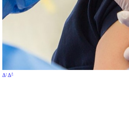
-
+
A
A