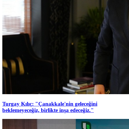
Turgay Kılıç: "Çanakkale'nin geleceğini
beklemeyeceğiz, birlikte inşa edeceğiz."