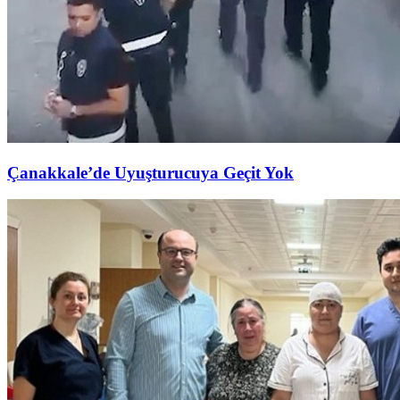
Çanakkale’de Uyuşturucuya Geçit Yok