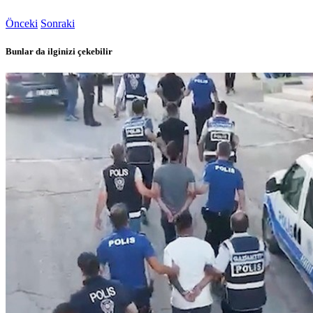
Önceki
Sonraki
Bunlar da ilginizi çekebilir