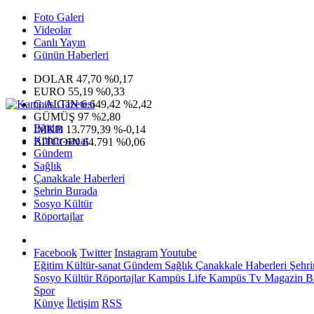
Foto Galeri
Videolar
Canlı Yayın
Günün Haberleri
DOLAR
47,70
%0,17
EURO
55,19
%0,33
G.ALTIN
6.649,42
%2,42
GÜMÜŞ
97
%2,80
Eğitim
IMKB
13.779,39
%-0,14
Kültür-sanat
BITCOIN
64.791
%0,06
Gündem
Sağlık
Çanakkale Haberleri
Şehrin Burada
Sosyo Kültür
Röportajlar
Facebook
Twitter
Instagram
Youtube
Eğitim
Kültür-sanat
Gündem
Sağlık
Çanakkale Haberleri
Şehri
Sosyo Kültür
Röportajlar
Kampüs Life
Kampüs Tv
Magazin
Bi
Spor
Künye
İletişim
RSS