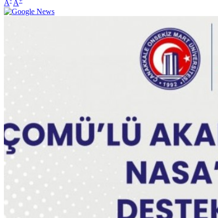
-
+
A
A