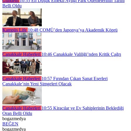
Gündem
10:55
En Düşük Emekli Aylığı Fark Ödemelerinin Tarihi
Belli Oldu
Kampüs Life
10:48
ÇOMÜ’den Japonya’ya Akademik Köprü
Çanakkale Haberleri
10:46
Çanakkale Valiliği’nden Kritik Çağrı
Çanakkale Haberleri
10:57
Fırından Çıkan Sanat Eserleri
Çanakkale’nin Yeni Simgeleri Olacak
Çanakkale Haberleri
10:55
Kiracılar ve Ev Sahiplerinin Beklediği
Oran Belli Oldu
bogazmedya
BEĞEN
bogazmedya