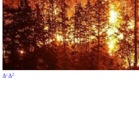
-
+
A
A