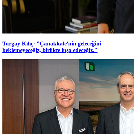
Turgay Kılıç: "Çanakkale'nin geleceğini
beklemeyeceğiz, birlikte inşa edeceğiz."