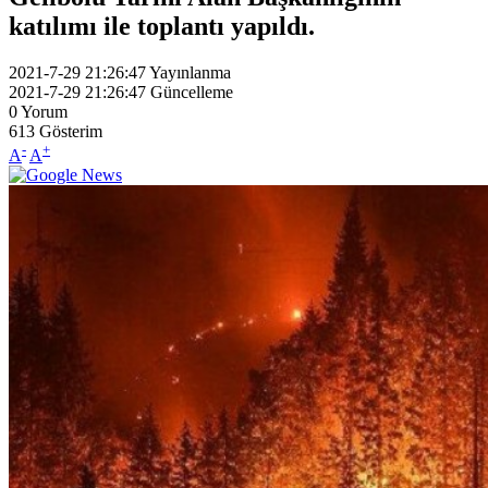
katılımı ile toplantı yapıldı.
2021-7-29 21:26:47
Yayınlanma
2021-7-29 21:26:47
Güncelleme
0
Yorum
613
Gösterim
-
+
A
A