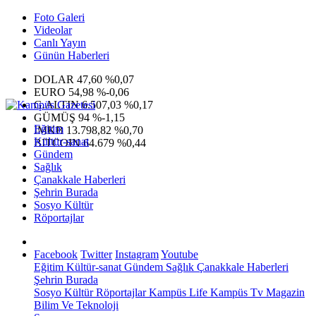
Foto Galeri
Videolar
Canlı Yayın
Günün Haberleri
DOLAR
47,60
%0,07
EURO
54,98
%-0,06
G.ALTIN
6.507,03
%0,17
GÜMÜŞ
94
%-1,15
Eğitim
IMKB
13.798,82
%0,70
Kültür-sanat
BITCOIN
64.679
%0,44
Gündem
Sağlık
Çanakkale Haberleri
Şehrin Burada
Sosyo Kültür
Röportajlar
Facebook
Twitter
Instagram
Youtube
Eğitim
Kültür-sanat
Gündem
Sağlık
Çanakkale Haberleri
Şehrin Burada
Sosyo Kültür
Röportajlar
Kampüs Life
Kampüs Tv
Magazin
Bilim Ve Teknoloji