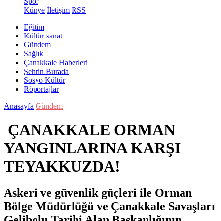
Spor
Künye
İletişim
RSS
Eğitim
Kültür-sanat
Gündem
Sağlık
Çanakkale Haberleri
Şehrin Burada
Sosyo Kültür
Röportajlar
Anasayfa
Gündem
ÇANAKKALE ORMAN
YANGINLARINA KARŞI
TEYAKKUZDA!
Askeri ve güvenlik güçleri ile Orman
Bölge Müdürlüğü ve Çanakkale Savaşları
Gelibolu Tarihi Alan Başkanlığının