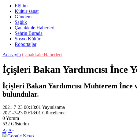
Eğitim
Kültür-sanat
Gündem
Sağlık
Çanakkale Haberleri
Şehrin Burada
Sosyo Kültür
Röportajlar
Anasayfa
Çanakkale Haberleri
İçişleri Bakan Yardımcısı İnce Y
İçişleri Bakan Yardımcısı Muhterem İnce ve
bulundular.
2021-7-23 00:18:01
Yayınlanma
2021-7-23 00:18:01
Güncelleme
0
Yorum
532
Gösterim
-
+
A
A