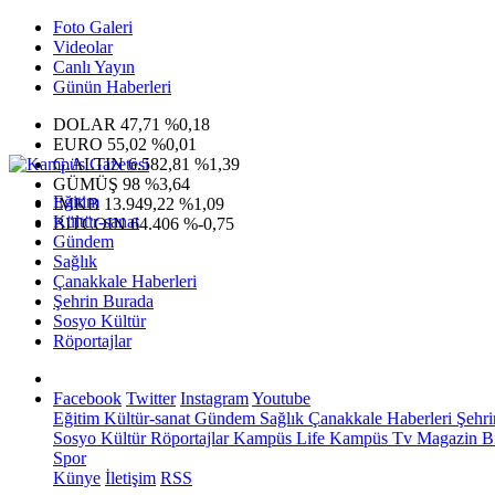
Foto Galeri
Videolar
Canlı Yayın
Günün Haberleri
DOLAR
47,71
%0,18
EURO
55,02
%0,01
G.ALTIN
6.582,81
%1,39
GÜMÜŞ
98
%3,64
Eğitim
IMKB
13.949,22
%1,09
Kültür-sanat
BITCOIN
64.406
%-0,75
Gündem
Sağlık
Çanakkale Haberleri
Şehrin Burada
Sosyo Kültür
Röportajlar
Facebook
Twitter
Instagram
Youtube
Eğitim
Kültür-sanat
Gündem
Sağlık
Çanakkale Haberleri
Şehri
Sosyo Kültür
Röportajlar
Kampüs Life
Kampüs Tv
Magazin
Bi
Spor
Künye
İletişim
RSS