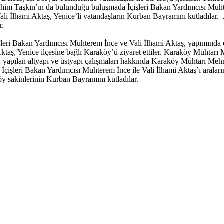
im Taşkın’ın da bulunduğu buluşmada İçişleri Bakan Yardımcısı Muhter
 Vali İlhami Aktaş, Yenice’li vatandaşların Kurban Bayramını kutladılar
r.
işleri Bakan Yardımcısı Muhterem İnce ve Vali İlhami Aktaş, yapımında 
aş, Yenice ilçesine bağlı Karaköy’ü ziyaret ettiler. Karaköy Muhtarı M
yapılan altyapı ve üstyapı çalışmaları hakkında Karaköy Muhtarı Mehmet
i İçişleri Bakan Yardımcısı Muhterem İnce ile Vali İlhami Aktaş’ı aralar
y sakinlerinin Kurban Bayramını kutladılar.