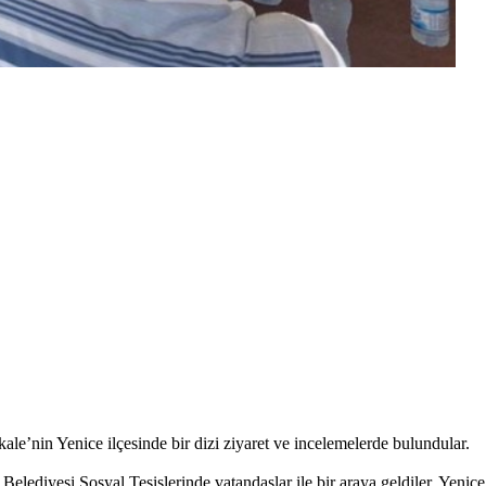
le’nin Yenice ilçesinde bir dizi ziyaret ve incelemelerde bulundular.
 Belediyesi Sosyal Tesislerinde vatandaşlar ile bir araya geldiler. Y