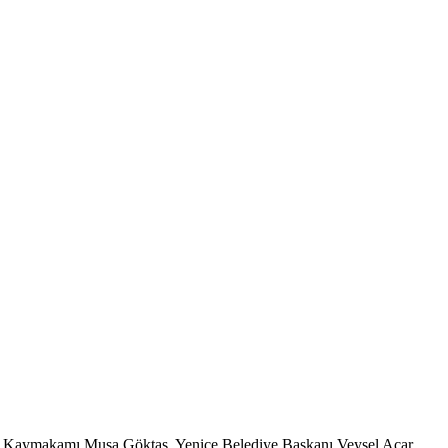
enice Kaymakamı Musa Göktaş, Yenice Belediye Başkanı Veysel Acar,