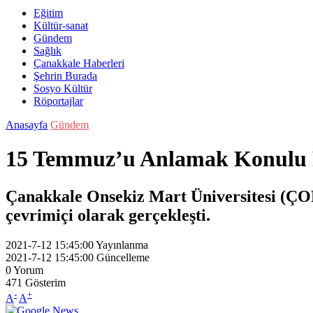
Eğitim
Kültür-sanat
Gündem
Sağlık
Çanakkale Haberleri
Şehrin Burada
Sosyo Kültür
Röportajlar
Anasayfa
Gündem
15 Temmuz’u Anlamak Konulu P
Çanakkale Onsekiz Mart Üniversitesi (ÇO
çevrimiçi olarak gerçekleşti.
2021-7-12 15:45:00
Yayınlanma
2021-7-12 15:45:00
Güncelleme
0
Yorum
471
Gösterim
-
+
A
A