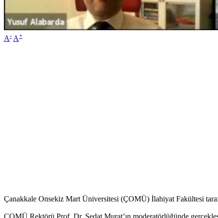
-
+
A
A
Çanakkale Onsekiz Mart Üniversitesi (ÇOMÜ) İlahiyat Fakültesi tar
ÇOMÜ Rektörü Prof. Dr. Sedat Murat’ın moderatörlüğünde gerçekleş