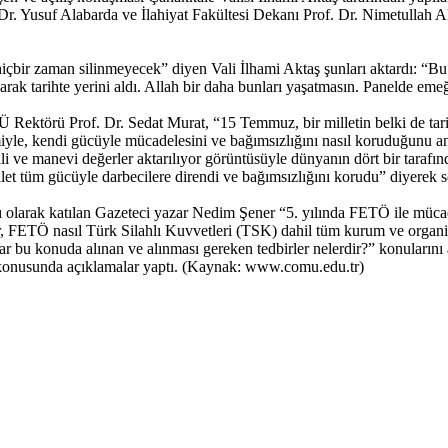
Yusuf Alabarda ve İlahiyat Fakültesi Dekanı Prof. Dr. Nimetullah Ak
 hiçbir zaman silinmeyecek” diyen Vali İlhami Aktaş şunları aktardı: “
ak tarihte yerini aldı. Allah bir daha bunları yaşatmasın. Panelde eme
ektörü Prof. Dr. Sedat Murat, “15 Temmuz, bir milletin belki de tarih
imiyle, kendi gücüyle mücadelesini ve bağımsızlığını nasıl koruduğunu an
illi ve manevi değerler aktarılıyor görüntüsüyle dünyanın dört bir tarafında
 tüm gücüyle darbecilere direndi ve bağımsızlığını korudu” diyerek söz
acı olarak katılan Gazeteci yazar Nedim Şener “5. yılında FETÖ ile m
, FETÖ nasıl Türk Silahlı Kuvvetleri (TSK) dahil tüm kurum ve organ
 bu konuda alınan ve alınması gereken tedbirler nelerdir?” konularını
 konusunda açıklamalar yaptı. (Kaynak: www.comu.edu.tr)