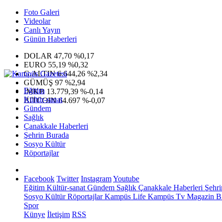
Foto Galeri
Videolar
Canlı Yayın
Günün Haberleri
DOLAR
47,70
%0,17
EURO
55,19
%0,32
G.ALTIN
6.644,26
%2,34
GÜMÜŞ
97
%2,94
Eğitim
IMKB
13.779,39
%-0,14
Kültür-sanat
BITCOIN
64.697
%-0,07
Gündem
Sağlık
Çanakkale Haberleri
Şehrin Burada
Sosyo Kültür
Röportajlar
Facebook
Twitter
Instagram
Youtube
Eğitim
Kültür-sanat
Gündem
Sağlık
Çanakkale Haberleri
Şehri
Sosyo Kültür
Röportajlar
Kampüs Life
Kampüs Tv
Magazin
Bi
Spor
Künye
İletişim
RSS