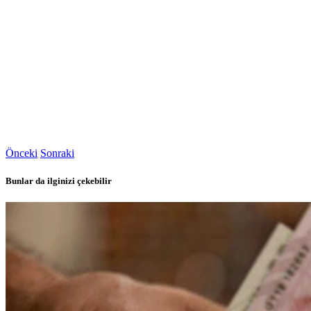
Önceki
Sonraki
Bunlar da ilginizi çekebilir