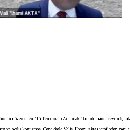
afından düzenlenen “15 Temmuz’u Anlamak” konulu panel çevrimiçi olar
en ve açılış konuşması Çanakkale Valisi İlhami Aktaş tarafından ya