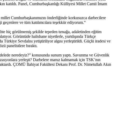
ın katıldı. Panel, Cumhurbaşkanlığı Külliyesi Millet Camii İmam
Bu millet Cumhurbaşkanımızın önderliğinde korkusuzca darbecilere
ği geçenlere ve tüm katılımcılara teşekkür ediyorum.”
te hiç görülmemiş şekilde tepeden tırnağa, adaletinden eğitim
latıyor. Görüntüde halishane niyetlerle, yurtdışında Türkçe
 Türkiye Sevdalısı yetiştiriliyor algısı yerleştirildi. Güçlü iradesi ve
ü panelistlere bıraktı.
ücadelede neredeyiz?” konusunda sunum yaptı. Savunma ve Güvenlik
izasyonlara yerleşti? Darbelere maruz kalmamak için TSK’nın
 aktardı. ÇOMÜ İlahiyat Fakültesi Dekanı Prof. Dr. Nimetullah Akın