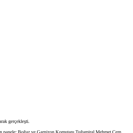
ak gerçekleşti.
pılan panele; Boğaz ve Garnizon Komutanı Tuğamiral Mehmet Cem