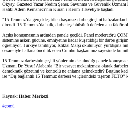
Okyay, Gazeteci Yazar Nedim Şener, Savunma ve Güvenlik Uzmanı Dr. 
Hatibi Adem Kemaneci’nin Kuran-ı Kerim Tilavetiyle başladı.
“15 Temmuz’da gerçekleştirilen başarısız darbe girişimi hafızalardan
direndi. 15 Temmuz’da halk, darbe teşebbüsünü defeden ana faktör olar
Açılış konuşmasının ardından panele geçildi. Panel moderatörü ÇOMÜ R
sistemine askeri gücüne, emniyetine kadar kuşatıldığı bir darbe giriş
öğretiliyor, Türkiye tanıtılıyor, İstiklal Marşı okutuluyor, yurtdışına m
cesaretiyle halkına öncülük eden Cumhurbaşkanımız sayesinde bu millet
15 Temmuz darbesinin çeşitli yönlerinin ele alındığı panele konuşm
Uzmanı Dr. Yusuf Alabarda “Bir vesayet mekanizması olarak darbeler
demokratik gözetimi ve kontrolü ne anlama gelmektedir? Bugüne kadar
ise “Dış bağlantılı 15 Temmuz darbesi ve içlerindeki taşeron FETÖ”
Kaynak:
Haber Merkezi
#çomü