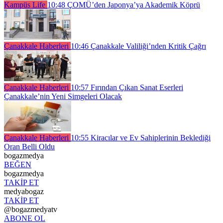
Kampüs Life
10:48
ÇOMÜ’den Japonya’ya Akademik Köprü
Çanakkale Haberleri
10:46
Çanakkale Valiliği’nden Kritik Çağrı
Çanakkale Haberleri
10:57
Fırından Çıkan Sanat Eserleri
Çanakkale’nin Yeni Simgeleri Olacak
Çanakkale Haberleri
10:55
Kiracılar ve Ev Sahiplerinin Beklediği
Oran Belli Oldu
bogazmedya
BEĞEN
bogazmedya
TAKİP ET
medyabogaz
TAKİP ET
@bogazmedyatv
ABONE OL