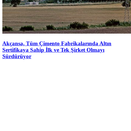
Akçansa, Tüm Çimento Fabrikalarında Altın
Sertifikaya Sahip İlk ve Tek Şirket Olmayı
Sürdürüyor