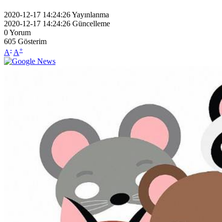
2020-12-17 14:24:26
Yayınlanma
2020-12-17 14:24:26
Güncelleme
0
Yorum
605
Gösterim
-
+
A
A