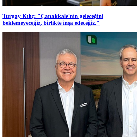
Turgay Kılıç: "Çanakkale'nin geleceğini
beklemeyeceğiz, birlikte inşa edeceğiz."