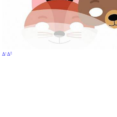
-
+
A
A