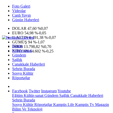
Foto Galeri
Videolar
Canlı Yayın
Günün Haberleri
DOLAR
47,60
%0,07
EURO
54,98
%-0,05
G.ALTIN
6.491,38
%-0,07
GÜMÜŞ
94
%-1,07
Eğitim
IMKB
13.798,82
%0,70
Kültür-sanat
BITCOIN
64.602
%-0,25
Gündem
Sağlık
Çanakkale Haberleri
Şehrin Burada
Sosyo Kültür
Röportajlar
Facebook
Twitter
Instagram
Youtube
Eğitim
Kültür-sanat
Gündem
Sağlık
Çanakkale Haberleri
Şehrin Burada
Sosyo Kültür
Röportajlar
Kampüs Life
Kampüs Tv
Magazin
Bilim Ve Teknoloji