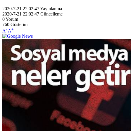
2020-7-21 22:02:47
Yayınlanma
2020-7-21 22:02:47
Güncelleme
0
Yorum
760
Gösterim
-
+
A
A