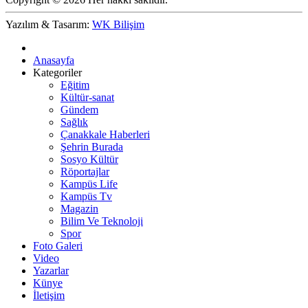
Yazılım & Tasarım:
WK Bilişim
Anasayfa
Kategoriler
Eğitim
Kültür-sanat
Gündem
Sağlık
Çanakkale Haberleri
Şehrin Burada
Sosyo Kültür
Röportajlar
Kampüs Life
Kampüs Tv
Magazin
Bilim Ve Teknoloji
Spor
Foto Galeri
Video
Yazarlar
Künye
İletişim