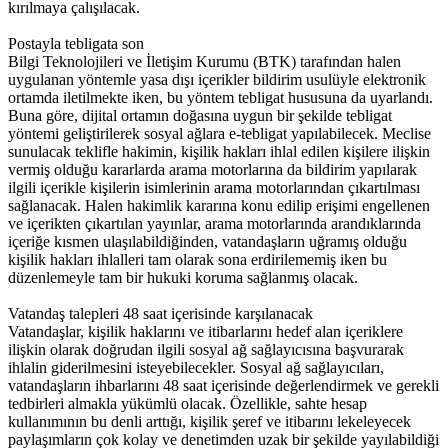
kırılmaya çalışılacak.
Postayla tebligata son
Bilgi Teknolojileri ve İletişim Kurumu (BTK) tarafından halen
uygulanan yöntemle yasa dışı içerikler bildirim usulüyle elektronik
ortamda iletilmekte iken, bu yöntem tebligat hususuna da uyarlandı.
Buna göre, dijital ortamın doğasına uygun bir şekilde tebligat
yöntemi geliştirilerek sosyal ağlara e-tebligat yapılabilecek. Meclise
sunulacak teklifle hakimin, kişilik hakları ihlal edilen kişilere ilişkin
vermiş olduğu kararlarda arama motorlarına da bildirim yapılarak
ilgili içerikle kişilerin isimlerinin arama motorlarından çıkartılması
sağlanacak. Halen hakimlik kararına konu edilip erişimi engellenen
ve içerikten çıkartılan yayınlar, arama motorlarında arandıklarında
içeriğe kısmen ulaşılabildiğinden, vatandaşların uğramış olduğu
kişilik hakları ihlalleri tam olarak sona erdirilememiş iken bu
düzenlemeyle tam bir hukuki koruma sağlanmış olacak.
Vatandaş talepleri 48 saat içerisinde karşılanacak
Vatandaşlar, kişilik haklarını ve itibarlarını hedef alan içeriklere
ilişkin olarak doğrudan ilgili sosyal ağ sağlayıcısına başvurarak
ihlalin giderilmesini isteyebilecekler. Sosyal ağ sağlayıcıları,
vatandaşların ihbarlarını 48 saat içerisinde değerlendirmek ve gerekli
tedbirleri almakla yükümlü olacak. Özellikle, sahte hesap
kullanımının bu denli arttığı, kişilik şeref ve itibarını lekeleyecek
paylaşımların çok kolay ve denetimden uzak bir şekilde yayılabildiği