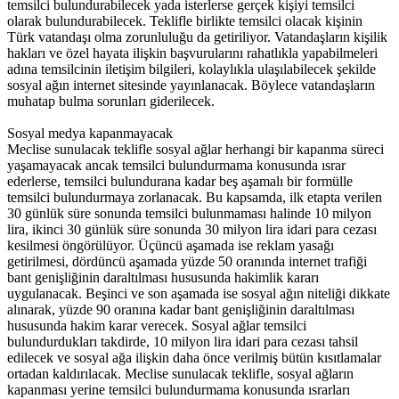
temsilci bulundurabilecek yada isterlerse gerçek kişiyi temsilci
olarak bulundurabilecek. Teklifle birlikte temsilci olacak kişinin
Türk vatandaşı olma zorunluluğu da getiriliyor. Vatandaşların kişilik
hakları ve özel hayata ilişkin başvurularını rahatlıkla yapabilmeleri
adına temsilcinin iletişim bilgileri, kolaylıkla ulaşılabilecek şekilde
sosyal ağın internet sitesinde yayınlanacak. Böylece vatandaşların
muhatap bulma sorunları giderilecek.
Sosyal medya kapanmayacak
Meclise sunulacak teklifle sosyal ağlar herhangi bir kapanma süreci
yaşamayacak ancak temsilci bulundurmama konusunda ısrar
ederlerse, temsilci bulundurana kadar beş aşamalı bir formülle
temsilci bulundurmaya zorlanacak. Bu kapsamda, ilk etapta verilen
30 günlük süre sonunda temsilci bulunmaması halinde 10 milyon
lira, ikinci 30 günlük süre sonunda 30 milyon lira idari para cezası
kesilmesi öngörülüyor. Üçüncü aşamada ise reklam yasağı
getirilmesi, dördüncü aşamada yüzde 50 oranında internet trafiği
bant genişliğinin daraltılması hususunda hakimlik kararı
uygulanacak. Beşinci ve son aşamada ise sosyal ağın niteliği dikkate
alınarak, yüzde 90 oranına kadar bant genişliğinin daraltılması
hususunda hakim karar verecek. Sosyal ağlar temsilci
bulundurdukları takdirde, 10 milyon lira idari para cezası tahsil
edilecek ve sosyal ağa ilişkin daha önce verilmiş bütün kısıtlamalar
ortadan kaldırılacak. Meclise sunulacak teklifle, sosyal ağların
kapanması yerine temsilci bulundurmama konusunda ısrarları