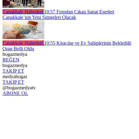
Çanakkale Haberleri
10:57
Fırından Çıkan Sanat Eserleri
Çanakkale’nin Yeni Simgeleri Olacak
Çanakkale Haberleri
10:55
Kiracılar ve Ev Sahiplerinin Beklediği
Oran Belli Oldu
bogazmedya
BEĞEN
bogazmedya
TAKİP ET
medyabogaz
TAKİP ET
@bogazmedyatv
ABONE OL