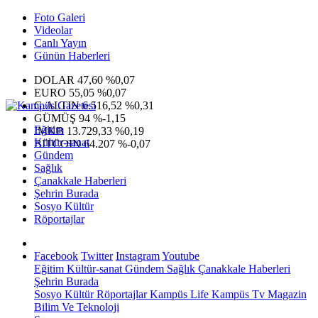
Foto Galeri
Videolar
Canlı Yayın
Günün Haberleri
DOLAR
47,60
%0,07
EURO
55,05
%0,07
G.ALTIN
6.516,52
%0,31
GÜMÜŞ
94
%-1,15
Eğitim
IMKB
13.729,33
%0,19
Kültür-sanat
BITCOIN
64.207
%-0,07
Gündem
Sağlık
Çanakkale Haberleri
Şehrin Burada
Sosyo Kültür
Röportajlar
Facebook
Twitter
Instagram
Youtube
Eğitim
Kültür-sanat
Gündem
Sağlık
Çanakkale Haberleri
Şehrin Burada
Sosyo Kültür
Röportajlar
Kampüs Life
Kampüs Tv
Magazin
Bilim Ve Teknoloji