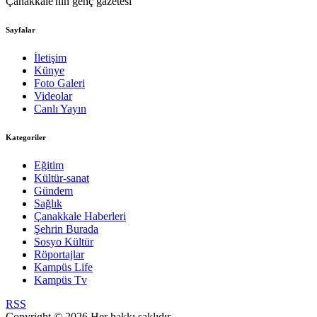
Çanakkale'nin genç gazetesi
Sayfalar
İletişim
Künye
Foto Galeri
Videolar
Canlı Yayın
Kategoriler
Eğitim
Kültür-sanat
Gündem
Sağlık
Çanakkale Haberleri
Şehrin Burada
Sosyo Kültür
Röportajlar
Kampüs Life
Kampüs Tv
RSS
Copyright © 2026 Her hakkı saklıdır.