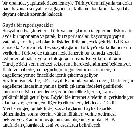
bir ortamda, yapılacak düzenlemeyle Türkiye'den milyarlarca dolar
para kazanan sosyal ağ sağlayıcıları, kullanıcı haklarına karşı daha
duyarlı olmak zorunda kalacak.
6 ayda bir raporlayacaklar
Sosyal medya şirketleri, Türk vatandaşlarının taleplerine ilişkin altı
ayda bir raporlama yaparak, bu raporlamaları başvuruyu yapan
vatandaşlarla kişisel olarak ilişkilendirilemeyecek şekilde BTK'ya
sunacak. Yapılan teklifle, sosyal ağların Türkiye'deki kullanıcıların
verilerini Türkiye'de tutması hedeflenerek bu konuda gerekli
tedbirleri almaları yükümlülüğü getiriliyor. Bu yükümlülüğün
Türkiye'deki veri merkezi sektörünü hareketlendirmesi bekleniyor.
İfade ve haberleşme özgürlüğünü güçlendirmek için erişim
engelleme yerine öncelikle içerik çıkarma geliyor
Söz konusu teklifle, 5651 sayılı Kanunda yapılan değişiklikle erişim
engelleme ifadesinin yanına içerik çıkarma ifadeleri getirilerek
tamamen erişim engelleme yerine öncelikle içerik çıkarma
yükümlülüğü getiriliyor. Böylelikle internet sitelerinin içerisinde yer
alan ve suç içermeyen diğer içeriklere erişilebilecek. Teklif
Meclisten geçtiği takdirde, sosyal ağların 3 aylık hazırlık
döneminden sonra gerekli yükümlülükleri yerine getirmesi
bekleniyor. Kanunun uygulamasına ilişkin ayrıntılar, BTK
tarafından çıkarılacak usul ve esaslarda belirtilecek.