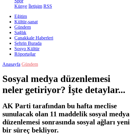
Spor
Künye
İletişim
RSS
Eğitim
Kültür-sanat
Gündem
Sağlık
Çanakkale Haberleri
Şehrin Burada
Sosyo Kültür
Röportajlar
Anasayfa
Gündem
Sosyal medya düzenlemesi
neler getiriyor? İşte detaylar...
AK Parti tarafından bu hafta meclise
sunulacak olan 11 maddelik sosyal medya
düzenlemesi sonrasında sosyal ağları yeni
bir süreç bekliyor.