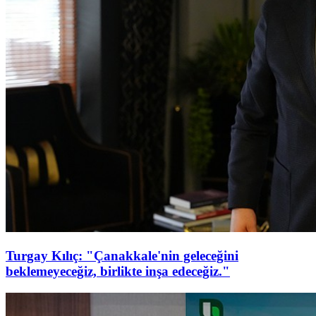
Turgay Kılıç: "Çanakkale'nin geleceğini
beklemeyeceğiz, birlikte inşa edeceğiz."