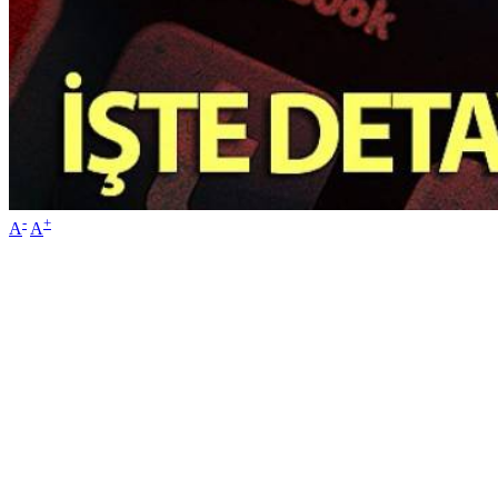
-
+
A
A