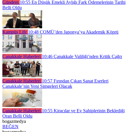
Gündem
10:55
En Düşük Emekli Aylığı Fark Ödemelerinin Tarihi
Belli Oldu
Kampüs Life
10:48
ÇOMÜ’den Japonya’ya Akademik Köprü
Çanakkale Haberleri
10:46
Çanakkale Valiliği’nden Kritik Çağrı
Çanakkale Haberleri
10:57
Fırından Çıkan Sanat Eserleri
Çanakkale’nin Yeni Simgeleri Olacak
Çanakkale Haberleri
10:55
Kiracılar ve Ev Sahiplerinin Beklediği
Oran Belli Oldu
bogazmedya
BEĞEN
bogazmedya