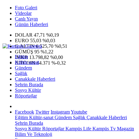
Foto Galeri
Videolar
Canlı Yayın
Günün Haberleri
DOLAR
47,71
%0,19
EURO
55,03
%0,03
G.ALTIN
6.525,70
%0,51
GÜMÜŞ
95
%1,22
Eğitim
IMKB
13.798,82
%0,00
Kültür-sanat
BITCOIN
64.371
%-0,32
Gündem
Sağlık
Çanakkale Haberleri
Şehrin Burada
Sosyo Kültür
Röportajlar
Facebook
Twitter
Instagram
Youtube
Eğitim
Kültür-sanat
Gündem
Sağlık
Çanakkale Haberleri
Şehrin Burada
Sosyo Kültür
Röportajlar
Kampüs Life
Kampüs Tv
Magazin
Bilim Ve Teknoloji