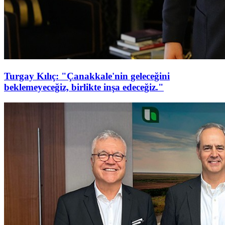
Turgay Kılıç: "Çanakkale'nin geleceğini
beklemeyeceğiz, birlikte inşa edeceğiz."