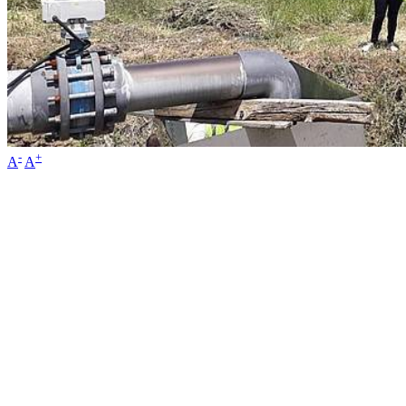
-
+
A
A