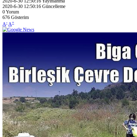
2020-6-30 12:50:16
Yayınlanma
2020-6-30 12:50:16
Güncelleme
0
Yorum
676
Gösterim
-
+
A
A