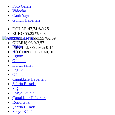
Foto Galeri
Videolar
Canlı Yayın
Günün Haberleri
DOLAR
47,74
%0,25
EURO
55,25
%0,43
G.ALTIN
6.660,55
%2,59
GÜMÜŞ
98
%3,57
Eğitim
IMKB
13.779,39
%-0,14
Kültür-sanat
BITCOIN
65.059
%0,10
Eğitim
Gündem
Kültür-sanat
Sağlık
Gündem
Çanakkale Haberleri
Şehrin Burada
Sağlık
Sosyo Kültür
Çanakkale Haberleri
Röportajlar
Şehrin Burada
Sosyo Kültür