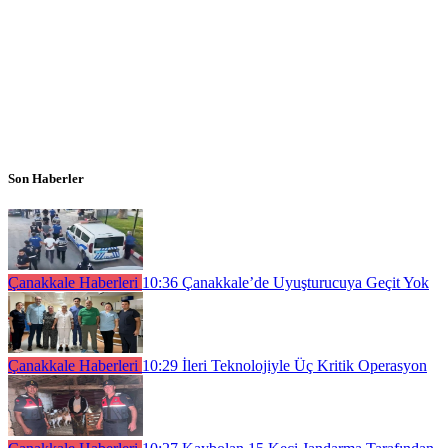
Son Haberler
Çanakkale Haberleri
10:36
Çanakkale’de Uyuşturucuya Geçit Yok
Çanakkale Haberleri
10:29
İleri Teknolojiyle Üç Kritik Operasyon