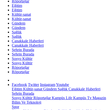
Röportajlar
Eğitim
Eğitim
Kültür-sanat
Kültür-sanat
Gündem
Gündem
Sağlık
Sağlık
Çanakkale Haberleri
Çanakkale Haberleri
Şehrin Burada
Şehrin Burada
Sosyo Kültür
Sosyo Kültür
Röportajlar
Röportajlar
Facebook
Twitter
Instagram
Youtube
Eğitim
Kültür-sanat
Gündem
Sağlık
Çanakkale Haberleri
Şehrin Burada
Sosyo Kültür
Röportajlar
Kampüs Life
Kampüs Tv
Magazin
Bilim Ve Teknoloji
Spor