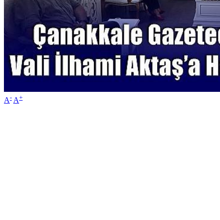
-
+
A
A