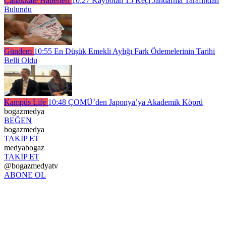
Çanakkale Haberleri
10:27
Kaybolan 15 Keçi Jandarma Tarafından
Bulundu
Gündem
10:55
En Düşük Emekli Aylığı Fark Ödemelerinin Tarihi
Belli Oldu
Kampüs Life
10:48
ÇOMÜ’den Japonya’ya Akademik Köprü
bogazmedya
BEĞEN
bogazmedya
TAKİP ET
medyabogaz
TAKİP ET
@bogazmedyatv
ABONE OL