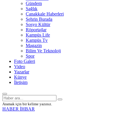
Gündem
Sağlık
Çanakkale Haberleri
Şehrin Burada
Sosyo Kültür
Röportajlar
Kampüs Life
Kampüs Tv
Magazin
Bilim Ve Teknoloji
Spor
Foto Galeri
Video
Yazarlar
Künye
İletişim
Aramak için bir kelime yazınız.
HABER İHBAR