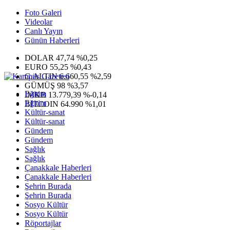
Foto Galeri
Videolar
Canlı Yayın
Günün Haberleri
DOLAR
47,74
%0,25
EURO
55,25
%0,43
G.ALTIN
6.660,55
%2,59
GÜMÜŞ
98
%3,57
Eğitim
IMKB
13.779,39
%-0,14
Eğitim
BITCOIN
64.990
%1,01
Kültür-sanat
Kültür-sanat
Gündem
Gündem
Sağlık
Sağlık
Çanakkale Haberleri
Çanakkale Haberleri
Şehrin Burada
Şehrin Burada
Sosyo Kültür
Sosyo Kültür
Röportajlar