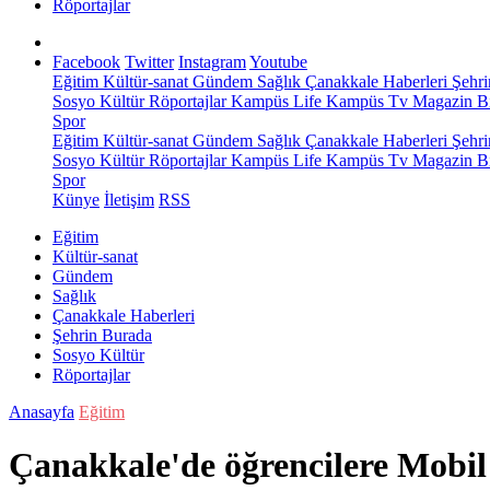
Röportajlar
Facebook
Twitter
Instagram
Youtube
Eğitim
Kültür-sanat
Gündem
Sağlık
Çanakkale Haberleri
Şehri
Sosyo Kültür
Röportajlar
Kampüs Life
Kampüs Tv
Magazin
Bi
Spor
Eğitim
Kültür-sanat
Gündem
Sağlık
Çanakkale Haberleri
Şehri
Sosyo Kültür
Röportajlar
Kampüs Life
Kampüs Tv
Magazin
Bi
Spor
Künye
İletişim
RSS
Eğitim
Kültür-sanat
Gündem
Sağlık
Çanakkale Haberleri
Şehrin Burada
Sosyo Kültür
Röportajlar
Anasayfa
Eğitim
Çanakkale'de öğrencilere Mobil