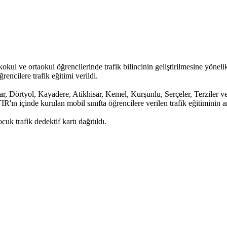
 ilkokul ve ortaokul öğrencilerinde trafik bilincinin geliştirilmesine y
ncilere trafik eğitimi verildi.
r, Dörtyol, Kayadere, Atikhisar, Kemel, Kurşunlu, Serçeler, Terziler v
n içinde kurulan mobil sınıfta öğrencilere verilen trafik eğitiminin ard
k trafik dedektif kartı dağıtıldı.