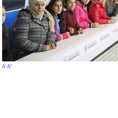
-
+
A
A