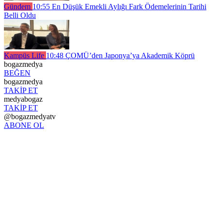
Gündem
10:55
En Düşük Emekli Aylığı Fark Ödemelerinin Tarihi
Belli Oldu
Kampüs Life
10:48
ÇOMÜ’den Japonya’ya Akademik Köprü
bogazmedya
BEĞEN
bogazmedya
TAKİP ET
medyabogaz
TAKİP ET
@bogazmedyatv
ABONE OL