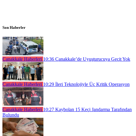
Son Haberler
Çanakkale Haberleri
10:36
Çanakkale’de Uyuşturucuya Geçit Yok
Çanakkale Haberleri
10:29
İleri Teknolojiyle Üç Kritik Operasyon
Çanakkale Haberleri
10:27
Kaybolan 15 Keçi Jandarma Tarafından
Bulundu