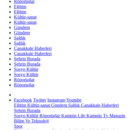
Röportajlar
Eğitim
Eğitim
Kültür-sanat
Kültür-sanat
Gündem
Gündem
Sağlık
Sağlık
Çanakkale Haberleri
Çanakkale Haberleri
Şehrin Burada
Şehrin Burada
Sosyo Kültür
Sosyo Kültür
Röportajlar
Röportajlar
Facebook
Twitter
Instagram
Youtube
Eğitim
Kültür-sanat
Gündem
Sağlık
Çanakkale Haberleri
Şehrin Burada
Sosyo Kültür
Röportajlar
Kampüs Life
Kampüs Tv
Magazin
Bilim Ve Teknoloji
Spor