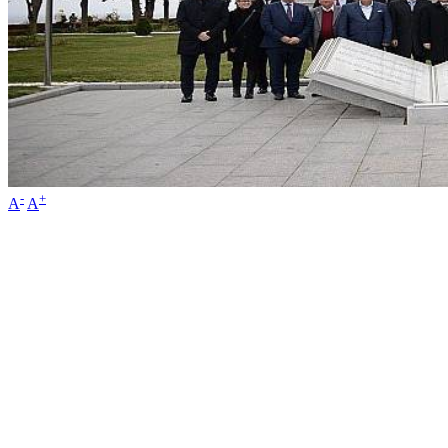
-
+
A
A