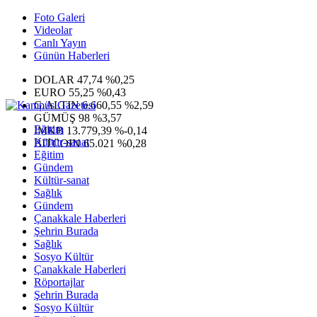
Foto Galeri
Videolar
Canlı Yayın
Günün Haberleri
DOLAR
47,74
%0,25
EURO
55,25
%0,43
G.ALTIN
6.660,55
%2,59
GÜMÜŞ
98
%3,57
Eğitim
IMKB
13.779,39
%-0,14
Kültür-sanat
BITCOIN
65.021
%0,28
Eğitim
Gündem
Kültür-sanat
Sağlık
Gündem
Çanakkale Haberleri
Şehrin Burada
Sağlık
Sosyo Kültür
Çanakkale Haberleri
Röportajlar
Şehrin Burada
Sosyo Kültür