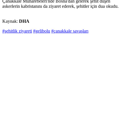
Çanakkale Muharebeleri'nde Bosna'dan gelerek şehit düşen
askerlerin kabristanını da ziyaret ederek, şehitler için dua okudu.
Kaynak:
DHA
#şehitlik ziyareti
#gelibolu
#çanakkale savaşları