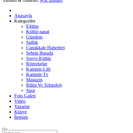
Yazılım & Tasarım:
WK Bilişim
Anasayfa
Kategoriler
Eğitim
Kültür-sanat
Gündem
Sağlık
Çanakkale Haberleri
Şehrin Burada
Sosyo Kültür
Röportajlar
Kampüs Life
Kampüs Tv
Magazin
Bilim Ve Teknoloji
Spor
Foto Galeri
Video
Yazarlar
Künye
İletişim