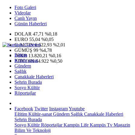
Foto Galeri
Videolar
Canlı Yayın
Günün Haberleri
DOLAR
47,71
%0,18
EURO
55,04
%0,05
G.ALTIN
6.622,93
%2,01
GÜMÜŞ
99
%4,78
Eğitim
IMKB
13.820,21
%0,16
Kültür-sanat
BITCOIN
64.922
%0,50
Gündem
Sağlık
Çanakkale Haberleri
Şehrin Burada
Sosyo Kültür
Röportajlar
Facebook
Twitter
Instagram
Youtube
Eğitim
Kültür-sanat
Gündem
Sağlık
Çanakkale Haberleri
Şehrin Burada
Sosyo Kültür
Röportajlar
Kampüs Life
Kampüs Tv
Magazin
Bilim Ve Teknoloji