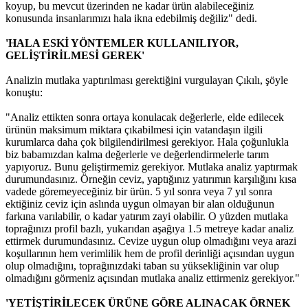
koyup, bu mevcut üzerinden ne kadar ürün alabileceğiniz
konusunda insanlarımızı hala ikna edebilmiş değiliz" dedi.
'HALA ESKİ YÖNTEMLER KULLANILIYOR,
GELİŞTİRİLMESİ GEREK'
Analizin mutlaka yaptırılması gerektiğini vurgulayan Çıkılı, şöyle
konuştu:
"Analiz ettikten sonra ortaya konulacak değerlerle, elde edilecek
ürünün maksimum miktara çıkabilmesi için vatandaşın ilgili
kurumlarca daha çok bilgilendirilmesi gerekiyor. Hala çoğunlukla
biz babamızdan kalma değerlerle ve değerlendirmelerle tarım
yapıyoruz. Bunu geliştirmemiz gerekiyor. Mutlaka analiz yaptırmak
durumundasınız. Örneğin ceviz, yaptığınız yatırımın karşılığını kısa
vadede göremeyeceğiniz bir ürün. 5 yıl sonra veya 7 yıl sonra
ektiğiniz ceviz için aslında uygun olmayan bir alan olduğunun
farkına varılabilir, o kadar yatırım zayi olabilir. O yüzden mutlaka
toprağınızı profil bazlı, yukarıdan aşağıya 1.5 metreye kadar analiz
ettirmek durumundasınız. Cevize uygun olup olmadığını veya arazi
koşullarının hem verimlilik hem de profil derinliği açısından uygun
olup olmadığını, toprağınızdaki taban su yüksekliğinin var olup
olmadığını görmeniz açısından mutlaka analiz ettirmeniz gerekiyor."
'YETİŞTİRİLECEK ÜRÜNE GÖRE ALINACAK ÖRNEK