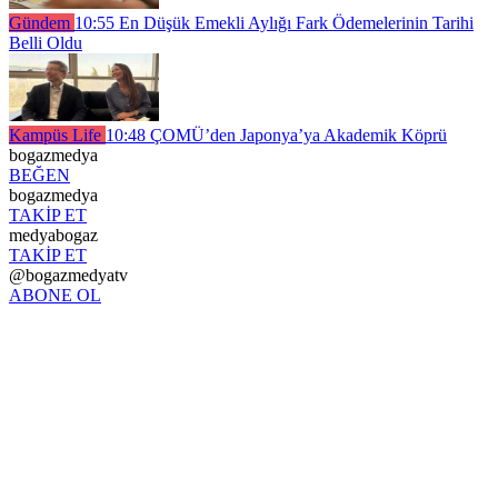
Gündem
10:55
En Düşük Emekli Aylığı Fark Ödemelerinin Tarihi
Belli Oldu
Kampüs Life
10:48
ÇOMÜ’den Japonya’ya Akademik Köprü
bogazmedya
BEĞEN
bogazmedya
TAKİP ET
medyabogaz
TAKİP ET
@bogazmedyatv
ABONE OL