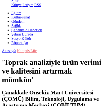
Spor
Künye
İletişim
RSS
Eğitim
Kültür-sanat
Gündem
Sağlık
Çanakkale Haberleri
Şehrin Burada
Sosyo Kültür
Röportajlar
Anasayfa
Kampüs Life
'Toprak analiziyle ürün verimi
ve kalitesini artırmak
mümkün'
Çanakkale Onsekiz Mart Üniversitesi
(ÇOMÜ) Bilim, Teknoloji, Uygulama ve
Araştırma Merkezi (ÇOBİLTUM)