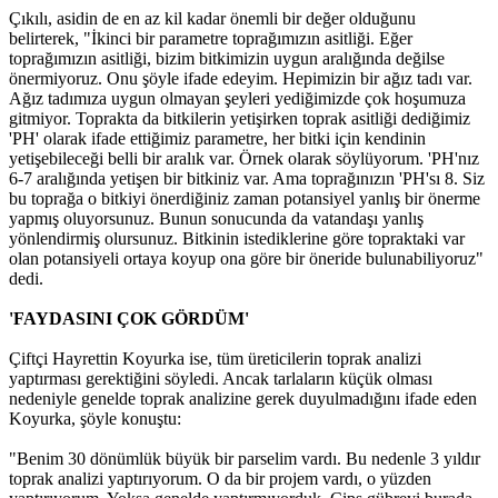
Çıkılı, asidin de en az kil kadar önemli bir değer olduğunu
belirterek, "İkinci bir parametre toprağımızın asitliği. Eğer
toprağımızın asitliği, bizim bitkimizin uygun aralığında değilse
önermiyoruz. Onu şöyle ifade edeyim. Hepimizin bir ağız tadı var.
Ağız tadımıza uygun olmayan şeyleri yediğimizde çok hoşumuza
gitmiyor. Toprakta da bitkilerin yetişirken toprak asitliği dediğimiz
'PH' olarak ifade ettiğimiz parametre, her bitki için kendinin
yetişebileceği belli bir aralık var. Örnek olarak söylüyorum. 'PH'nız
6-7 aralığında yetişen bir bitkiniz var. Ama toprağınızın 'PH'sı 8. Siz
bu toprağa o bitkiyi önerdiğiniz zaman potansiyel yanlış bir önerme
yapmış oluyorsunuz. Bunun sonucunda da vatandaşı yanlış
yönlendirmiş olursunuz. Bitkinin istediklerine göre topraktaki var
olan potansiyeli ortaya koyup ona göre bir öneride bulunabiliyoruz"
dedi.
'FAYDASINI ÇOK GÖRDÜM'
Çiftçi Hayrettin Koyurka ise, tüm üreticilerin toprak analizi
yaptırması gerektiğini söyledi. Ancak tarlaların küçük olması
nedeniyle genelde toprak analizine gerek duyulmadığını ifade eden
Koyurka, şöyle konuştu:
"Benim 30 dönümlük büyük bir parselim vardı. Bu nedenle 3 yıldır
toprak analizi yaptırıyorum. O da bir projem vardı, o yüzden