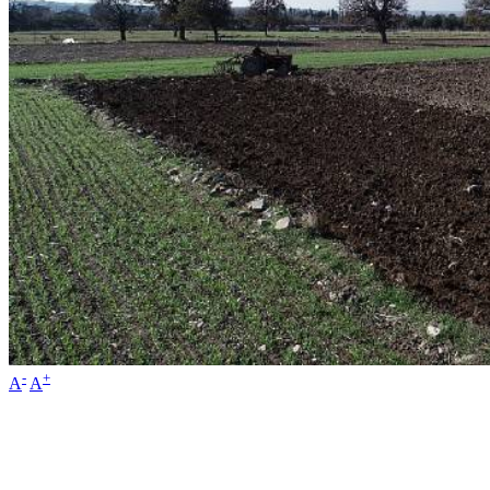
-
+
A
A