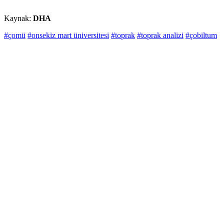
Kaynak:
DHA
#çomü
#onsekiz mart üniversitesi
#toprak
#toprak analizi
#çobiltum