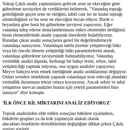
Yakup Çıkılı analiz yaptıranların gelecek sene ne ekeceğine göre
gübreleme tavsiyeleri de verdiklerini belirterek, "Vatandaş toprağı
getirdiğinde geçen sene ne ektiğini, tabiri caiz ise ne kadar toprağı
sömürdüğünü ve bu sene ne ekeceğini beyan ediyor. Bizde o
beyanlara göre basit bir gübreleme tavsiyesi yapıyoruz. Eğer
vatandaş talep ederse detaylandırmasını mikro elementler dediğimiz
besin elementlerinde analiz yaparak önerilerde bulabiliyoruz.
Buradan çıkan analiz sonuçlarını genel bir değerlendirmeyle
vatandaşa sunuyoruz. Vatandaşın talebi üzerine yetiştireceği bitki
veya bir önceki dönem yetiştirdiği bitki parametrelerini alarak,
vatandaşa gübreleme tavsiyesinde bulunabiliyoruz. Vatandaş
verimlilik analizi dışında, herhangi bir bahçe tesisi, sebze, tahıl
yetiştiriciliği yapmak istiyorsa, ona uygun analizler yapıyoruz.
Meyve bahçesi tesis etmek istediğinde analiz aralıklarımız değişiyor.
Onları yeniden örnekleme yaparak vatandaşın tesis edeceği alandaki
verimlilik durumunu tekrar ortaya koyuyoruz. Ancak sebze ve tahıl
yetiştirirse mevcut analizler bunun için yeterli parametreleri bize
sunuyor" diye konuştu.
'İLK ÖNCE KİL MİKTARINI ANALİZ EDİYORUZ'
Toprak analizinden elde edilen sonuçları bitkilere uyarlarken,
bitkilerin grupları ya da kök yapılarıyla alakalı olarak
alacakları örneklerin derinliklerinin değiştiğine dikkat çeken Çıkılı,
şunları söyledi: