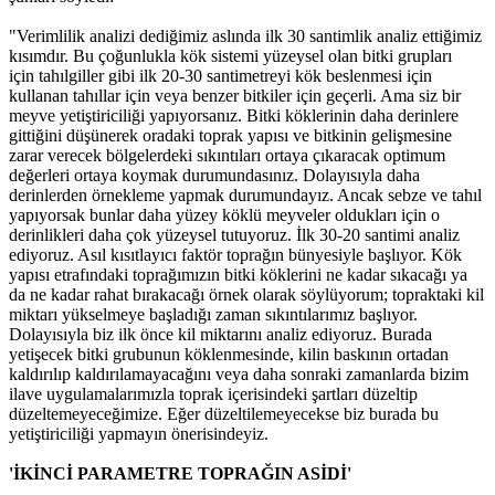
"Verimlilik analizi dediğimiz aslında ilk 30 santimlik analiz ettiğimiz
kısımdır. Bu çoğunlukla kök sistemi yüzeysel olan bitki grupları
için tahılgiller gibi ilk 20-30 santimetreyi kök beslenmesi için
kullanan tahıllar için veya benzer bitkiler için geçerli. Ama siz bir
meyve yetiştiriciliği yapıyorsanız. Bitki köklerinin daha derinlere
gittiğini düşünerek oradaki toprak yapısı ve bitkinin gelişmesine
zarar verecek bölgelerdeki sıkıntıları ortaya çıkaracak optimum
değerleri ortaya koymak durumundasınız. Dolayısıyla daha
derinlerden örnekleme yapmak durumundayız. Ancak sebze ve tahıl
yapıyorsak bunlar daha yüzey köklü meyveler oldukları için o
derinlikleri daha çok yüzeysel tutuyoruz. İlk 30-20 santimi analiz
ediyoruz. Asıl kısıtlayıcı faktör toprağın bünyesiyle başlıyor. Kök
yapısı etrafındaki toprağımızın bitki köklerini ne kadar sıkacağı ya
da ne kadar rahat bırakacağı örnek olarak söylüyorum; topraktaki kil
miktarı yükselmeye başladığı zaman sıkıntılarımız başlıyor.
Dolayısıyla biz ilk önce kil miktarını analiz ediyoruz. Burada
yetişecek bitki grubunun köklenmesinde, kilin baskının ortadan
kaldırılıp kaldırılamayacağını veya daha sonraki zamanlarda bizim
ilave uygulamalarımızla toprak içerisindeki şartları düzeltip
düzeltemeyeceğimize. Eğer düzeltilemeyecekse biz burada bu
yetiştiriciliği yapmayın önerisindeyiz.
'İKİNCİ PARAMETRE TOPRAĞIN ASİDİ'