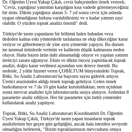
Dr. Öğretim Üyesi Yakup Çıkılı, ceviz bahçesinden örnek vererek,
"Ceviz, yaptığınız yatırımın karşılığını kısa vadede göremeyeceğiniz
bir ürün. Dikim yaptığınız alanın 5- 7 yıl sonra ceviz için aslında
uygun olmadığının farkına varılabilirsiniz ve o kadar yatırım zayi
olabilir. O yüzden toprak analizi önemli" dedi.
Türkiye'de tarım yapanların bir bölümü halen babadan veya
dededen kalma eski yöntemlerle tarlalarına ne ekip dikeceğine karar
veriyor ve gübrelemeyi de yine aynı yöntemle yapıyor. Bu durum
ise tarımsal ürünlerde verimin ve kalitenin düşük kalmasına neden
oluyor. Hatta bazen ürün dahi alınamadığı oluyor ve yapılan yatırım
üreticiyi zarara uğratıyor. Ekim ve dikim öncesi yaptırılacak toprak
analizi, doğru karar verilmesi açısından son derece önemli. Bu
nedenle, 2 yıldır hizmet veren ÇOBİLTUM bünyesindeki Toprak,
Bitki, Su Analiz Laboratuvarı'na başvuru sayısı giderek artıyor.
Üretici arazisinden aldığı örnek toprağı getiriyor. Gelen örnek
barkotlanıyor ve 7 ila 10 gün kadar kurutulduktan, nem uçtuktan
sonra mevcut analizler için laboratuvarda sıraya alınıyor. Ardından 8
parametre analiz ediliyor. Her bir parametre için farklı yöntemler
kullanılarak analiz yapılıyor.
Toprak, Bitki, Su Analiz Laboratuvarı Koordinatörü Dr. Öğretim
Üyesi Yakup Çıkılı, Türkiye'de tarım yapan insanların toprak
analizlerinin her geçen gün geliştiğini, ancak hala istenilen seviyede
olmadığını belirterek, "Bizim topraklarımızın mevcudunu ortaya