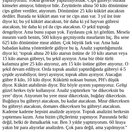
yaptırıyorum. Yoksa genelde yaptırmıyorduk. Cips gübreyi burada
kimseler atmıyor, bilmiyor bile. Zeytinlerin altına 50 kilo dönümüne
cips gübre verdiler, atıyorum. Dönümüne 25 kilo kükürt atacaksın
dediler. Burada ne kükürt atan var ne cips atan var. 3 yıl üst üste
diyor ki; bu yıl kükürt atacaksın, bir daha ki yıl hayvan gübresi
atacaksın, bir daha ki yıl da cips atacaksın. O şekil toprağı
dengeliyor. Ama bunu yapan yok. Faydasını çok iyi gördüm. Mesela
mısırım vardı benim, 500 kiloyu geçmiyordu mısırlarım hiç. Bu sene
625 kilo dönümüne mısır aldım. Çok büyük fark var. Ama hala
babadan kalma yöntemlerle gidiyor bu iş. Analiz yaptırdığımızda
diyor ki; ‘toprak altına 20 kilo atarsın üstüne de 10 kilo atarsın veya
15 kilo atarsın gübreyi, bu şekil ayırıyor. Ama biz öbür türlü
kafamıza göre 25 kilo atıyoruz, artı 15 kilo üstüne gübre atıyoruz. O
şekil devam ediliyor. Orda toprak analizi yaptırdığında gübreyi 4-5
çeşide ayırabiliyor, üreyi ayırıyor, toprak altını ayırıyor. Atacağın
gübre 8 kilo, 10 kilo diyor. Kükürtü noksan bunun, PH'ı düşük
diyor. Kükürt atabilirsin diyor. Biz böyle ayırım yapmıyoruz. Gelişi
güzel herkes öyle kullanıyor. Analiz yaptırırken ‘ne dikeceksin bu
yere’ diyor. Atıyorum bu yere mısır dikeceksin, buğday dikeceksin.
Buğdaya bu gübreyi atacaksın, bu kadar atacaksın. Mısır dikeceksen
bu gübreyi atacaksın, domates dikeceksen bu gübreyi atacaksın.
Kademe kademe hepsini analizde ayırıyor. Toprak analizini herkesin
yaptırması lazım. Ama bizim çiftçilerimiz yapmıyor. Parasında belki
değil, belki de ihmalkarlık var. Ben 3 yıldır yaptırıyorum. 60 liraya
yakın bir para alıyorlar analizden. Çok para değil, ama yapılmıyor."