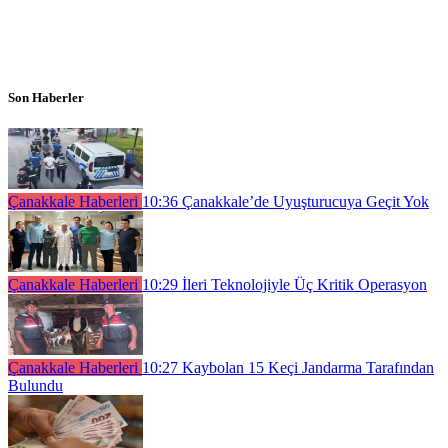
Son Haberler
Çanakkale Haberleri
10:36
Çanakkale’de Uyuşturucuya Geçit Yok
Çanakkale Haberleri
10:29
İleri Teknolojiyle Üç Kritik Operasyon
Çanakkale Haberleri
10:27
Kaybolan 15 Keçi Jandarma Tarafından
Bulundu