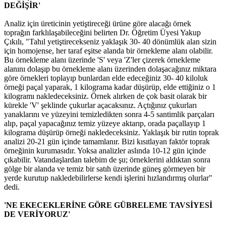
DEĞİŞİR'
Analiz için üreticinin yetiştireceği ürüne göre alacağı örnek
toprağın farklılaşabileceğini belirten Dr. Öğretim Üyesi Yakup
Çıkılı, "Tahıl yetiştirecekseniz yaklaşık 30- 40 dönümlük alan sizin
için homojense, her taraf eşitse alanda bir örnekleme alanı olabilir.
Bu örnekleme alanı üzerinde 'S' veya 'Z'ler çizerek örnekleme
alanını dolaşıp bu örnekleme alanı üzerinden dolaşacağınız miktara
göre örnekleri toplayıp bunlardan elde edeceğiniz 30- 40 kiloluk
örneği paçal yaparak, 1 kilograma kadar düşürüp, elde ettiğiniz o 1
kilogramı nakledeceksiniz. Örnek alırken de çok basit olarak bir
kürekle 'V' şeklinde çukurlar açacaksınız. Açtığınız çukurları
yanaklarını ve yüzeyini temizledikten sonra 4-5 santimlik parçaları
alıp, paçal yapacağınız temiz yüzeye aktarıp, orada paçallayıp 1
kilograma düşürüp örneği nakledeceksiniz. Yaklaşık bir rutin toprak
analizi 20-21 gün içinde tamamlanır. Bizi kısıtlayan faktör toprak
örneğinin kurumasıdır. Yoksa analizler aslında 10-12 gün içinde
çıkabilir. Vatandaşlardan talebim de şu; örneklerini aldıktan sonra
gölge bir alanda ve temiz bir satıh üzerinde güneş görmeyen bir
yerde kurutup nakledebilirlerse kendi işlerini hızlandırmış olurlar"
dedi.
'NE EKECEKLERİNE GÖRE GÜBRELEME TAVSİYESİ
DE VERİYORUZ'