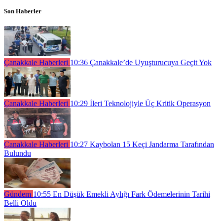
Son Haberler
Çanakkale Haberleri
10:36
Çanakkale’de Uyuşturucuya Geçit Yok
Çanakkale Haberleri
10:29
İleri Teknolojiyle Üç Kritik Operasyon
Çanakkale Haberleri
10:27
Kaybolan 15 Keçi Jandarma Tarafından
Bulundu
Gündem
10:55
En Düşük Emekli Aylığı Fark Ödemelerinin Tarihi
Belli Oldu