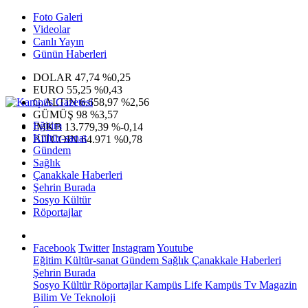
Foto Galeri
Videolar
Canlı Yayın
Günün Haberleri
DOLAR
47,74
%0,25
EURO
55,25
%0,43
G.ALTIN
6.658,97
%2,56
GÜMÜŞ
98
%3,57
Eğitim
IMKB
13.779,39
%-0,14
Kültür-sanat
BITCOIN
64.971
%0,78
Gündem
Sağlık
Çanakkale Haberleri
Şehrin Burada
Sosyo Kültür
Röportajlar
Facebook
Twitter
Instagram
Youtube
Eğitim
Kültür-sanat
Gündem
Sağlık
Çanakkale Haberleri
Şehrin Burada
Sosyo Kültür
Röportajlar
Kampüs Life
Kampüs Tv
Magazin
Bilim Ve Teknoloji