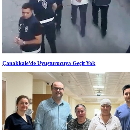
Çanakkale’de Uyuşturucuya Geçit Yok