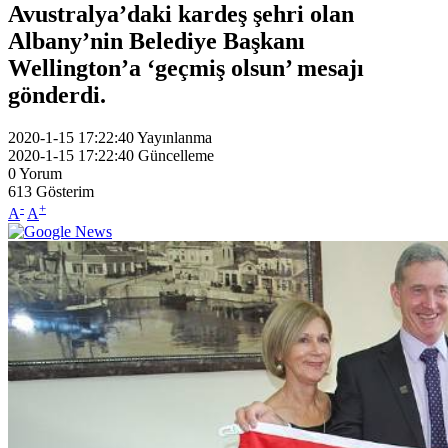
Avustralya’daki kardeş şehri olan
Albany’nin Belediye Başkanı
Wellington’a ‘geçmiş olsun’ mesajı
gönderdi.
2020-1-15 17:22:40
Yayınlanma
2020-1-15 17:22:40
Güncelleme
0
Yorum
613
Gösterim
-
+
A
A