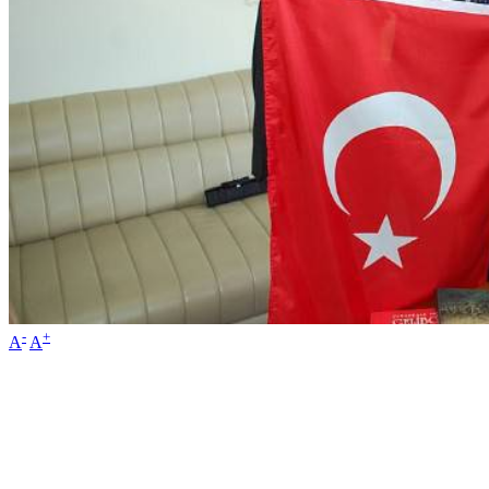
-
+
A
A