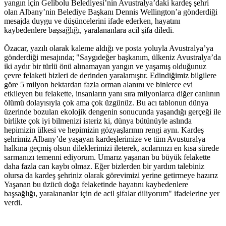
yangın için Gelibolu Belediyesi’nin Avustralya’daki kardeş şehri
olan Albany’nin Belediye Başkanı Dennis Wellington’a gönderdiği
mesajda duygu ve düşüncelerini ifade ederken, hayatını
kaybedenlere başsağlığı, yaralananlara acil şifa diledi.
Özacar, yazılı olarak kaleme aldığı ve posta yoluyla Avustralya’ya
gönderdiği mesajında; "Saygıdeğer başkanım, ülkeniz Avustralya’da
iki aydır bir türlü önü alınamayan yangın ve yaşamış olduğunuz
çevre felaketi bizleri de derinden yaralamıştır. Edindiğimiz bilgilere
göre 5 milyon hektardan fazla orman alanını ve binlerce evi
etkileyen bu felakette, insanların yanı sıra milyonlarca diğer canlının
ölümü dolayısıyla çok ama çok üzgünüz. Bu acı tablonun dünya
üzerinde bozulan ekolojik dengenin sonucunda yaşandığı gerçeği ile
birlikte çok iyi bilmenizi isteriz ki, dünya bütünüyle aslında
hepimizin ülkesi ve hepimizin gözyaşlarının rengi aynı. Kardeş
şehrimiz Albany’de yaşayan kardeşlerimize ve tüm Avusturalya
halkına geçmiş olsun dileklerimizi ileterek, acılarınızı en kısa sürede
sarmanızı temenni ediyorum. Umarız yaşanan bu büyük felakette
daha fazla can kaybı olmaz. Eğer bizlerden bir yardım talebiniz
olursa da kardeş şehriniz olarak görevimizi yerine getirmeye hazırız
Yaşanan bu üzücü doğa felaketinde hayatını kaybedenlere
başsağlığı, yaralananlar için de acil şifalar diliyorum" ifadelerine yer
verdi.