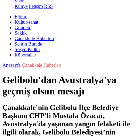
Spor
Künye
İletişim
RSS
Eğitim
Kültür-sanat
Gündem
Sağlık
Çanakkale Haberleri
Şehrin Burada
Sosyo Kültür
Röportajlar
Anasayfa
Çanakkale Haberleri
Gelibolu'dan Avustralya'ya
geçmiş olsun mesajı
Çanakkale'nin Gelibolu İlçe Belediye
Başkanı CHP'li Mustafa Özacar,
Avustralya'da yaşanan yangın felaketi ile
ilgili olarak, Gelibolu Belediyesi’nin