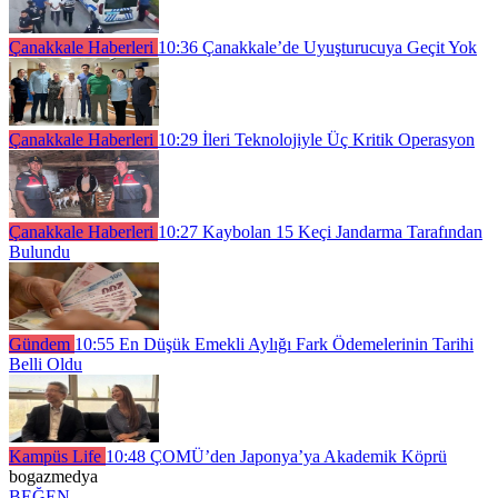
Çanakkale Haberleri
10:36
Çanakkale’de Uyuşturucuya Geçit Yok
Çanakkale Haberleri
10:29
İleri Teknolojiyle Üç Kritik Operasyon
Çanakkale Haberleri
10:27
Kaybolan 15 Keçi Jandarma Tarafından
Bulundu
Gündem
10:55
En Düşük Emekli Aylığı Fark Ödemelerinin Tarihi
Belli Oldu
Kampüs Life
10:48
ÇOMÜ’den Japonya’ya Akademik Köprü
bogazmedya
BEĞEN