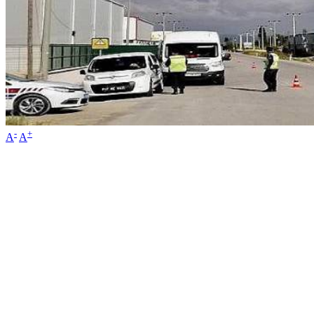
-
+
A
A