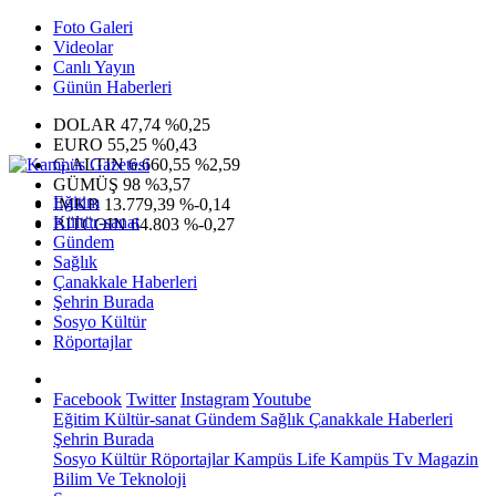
Foto Galeri
Videolar
Canlı Yayın
Günün Haberleri
DOLAR
47,74
%0,25
EURO
55,25
%0,43
G.ALTIN
6.660,55
%2,59
GÜMÜŞ
98
%3,57
Eğitim
IMKB
13.779,39
%-0,14
Kültür-sanat
BITCOIN
64.803
%-0,27
Gündem
Sağlık
Çanakkale Haberleri
Şehrin Burada
Sosyo Kültür
Röportajlar
Facebook
Twitter
Instagram
Youtube
Eğitim
Kültür-sanat
Gündem
Sağlık
Çanakkale Haberleri
Şehrin Burada
Sosyo Kültür
Röportajlar
Kampüs Life
Kampüs Tv
Magazin
Bilim Ve Teknoloji