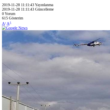
2019-11-28 11:11:43
Yayınlanma
2019-11-28 11:11:43
Güncelleme
0
Yorum
615
Gösterim
-
+
A
A