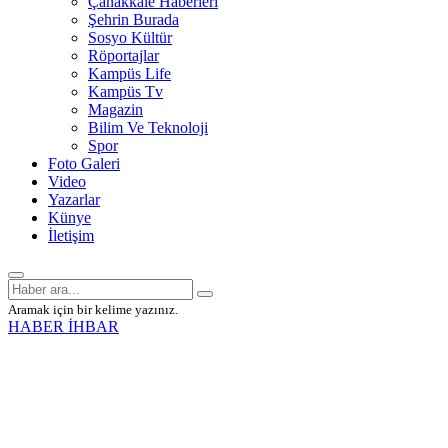
Çanakkale Haberleri
Şehrin Burada
Sosyo Kültür
Röportajlar
Kampüs Life
Kampüs Tv
Magazin
Bilim Ve Teknoloji
Spor
Foto Galeri
Video
Yazarlar
Künye
İletişim
Aramak için bir kelime yazınız.
HABER İHBAR