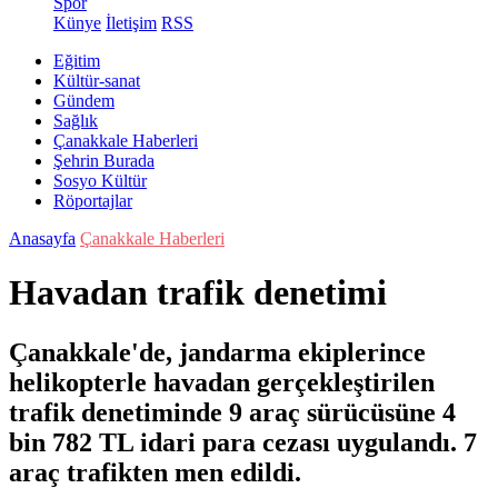
Spor
Künye
İletişim
RSS
Eğitim
Kültür-sanat
Gündem
Sağlık
Çanakkale Haberleri
Şehrin Burada
Sosyo Kültür
Röportajlar
Anasayfa
Çanakkale Haberleri
Havadan trafik denetimi
Çanakkale'de, jandarma ekiplerince
helikopterle havadan gerçekleştirilen
trafik denetiminde 9 araç sürücüsüne 4
bin 782 TL idari para cezası uygulandı. 7
araç trafikten men edildi.