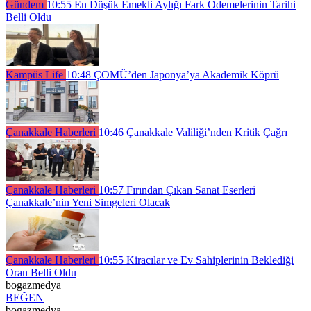
Gündem
10:55
En Düşük Emekli Aylığı Fark Ödemelerinin Tarihi
Belli Oldu
Kampüs Life
10:48
ÇOMÜ’den Japonya’ya Akademik Köprü
Çanakkale Haberleri
10:46
Çanakkale Valiliği’nden Kritik Çağrı
Çanakkale Haberleri
10:57
Fırından Çıkan Sanat Eserleri
Çanakkale’nin Yeni Simgeleri Olacak
Çanakkale Haberleri
10:55
Kiracılar ve Ev Sahiplerinin Beklediği
Oran Belli Oldu
bogazmedya
BEĞEN
bogazmedya