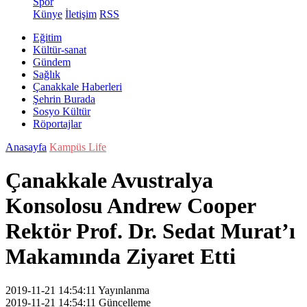
Spor
Künye
İletişim
RSS
Eğitim
Kültür-sanat
Gündem
Sağlık
Çanakkale Haberleri
Şehrin Burada
Sosyo Kültür
Röportajlar
Anasayfa
Kampüs Life
Çanakkale Avustralya
Konsolosu Andrew Cooper
Rektör Prof. Dr. Sedat Murat’ı
Makamında Ziyaret Etti
2019-11-21 14:54:11
Yayınlanma
2019-11-21 14:54:11
Güncelleme