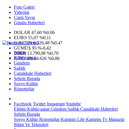
Foto Galeri
Videolar
Canlı Yayın
Günün Haberleri
DOLAR
47,60
%0,06
EURO
55,07
%0,11
G.ALTIN
6.526,48
%0,47
GÜMÜŞ
95
%-0,42
Eğitim
IMKB
13.799,08
%0,70
Kültür-sanat
BITCOIN
64.626
%0,86
Gündem
Sağlık
Çanakkale Haberleri
Şehrin Burada
Sosyo Kültür
Röportajlar
Facebook
Twitter
Instagram
Youtube
Eğitim
Kültür-sanat
Gündem
Sağlık
Çanakkale Haberleri
Şehrin Burada
Sosyo Kültür
Röportajlar
Kampüs Life
Kampüs Tv
Magazin
Bilim Ve Teknoloji