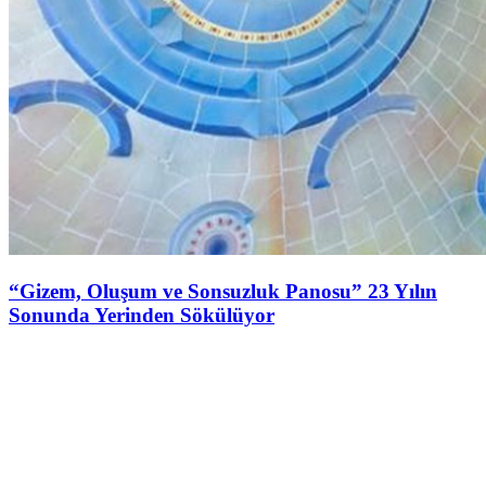
“Gizem, Oluşum ve Sonsuzluk Panosu” 23 Yılın
Sonunda Yerinden Sökülüyor