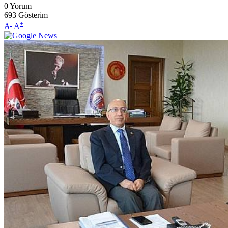
0
Yorum
693
Gösterim
-
+
A
A