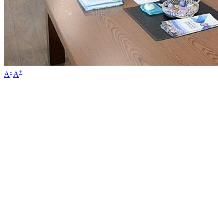
-
+
A
A