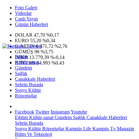
Foto Galeri
Videolar
Canlı Yayın
Günün Haberleri
DOLAR
47,70
%0,17
EURO
55,20
%0,34
G.ALTIN
6.671,72
%2,76
GÜMÜŞ
98
%3,75
Eğitim
IMKB
13.779,39
%-0,14
Kültür-sanat
BITCOIN
64.993
%0,43
Gündem
Sağlık
Çanakkale Haberleri
Şehrin Burada
Sosyo Kültür
Röportajlar
Facebook
Twitter
Instagram
Youtube
Eğitim
Kültür-sanat
Gündem
Sağlık
Çanakkale Haberleri
Şehrin Burada
Sosyo Kültür
Röportajlar
Kampüs Life
Kampüs Tv
Magazin
Bilim Ve Teknoloji