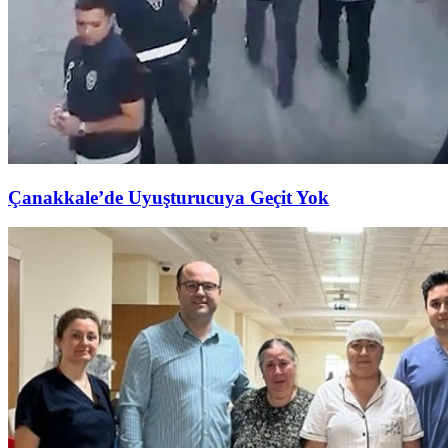
Çanakkale’de Uyuşturucuya Geçit Yok