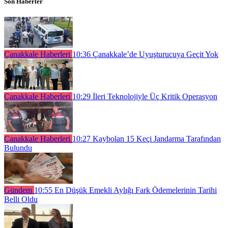
Son Haberler
Çanakkale Haberleri
10:36
Çanakkale’de Uyuşturucuya Geçit Yok
Çanakkale Haberleri
10:29
İleri Teknolojiyle Üç Kritik Operasyon
Çanakkale Haberleri
10:27
Kaybolan 15 Keçi Jandarma Tarafından
Bulundu
Gündem
10:55
En Düşük Emekli Aylığı Fark Ödemelerinin Tarihi
Belli Oldu