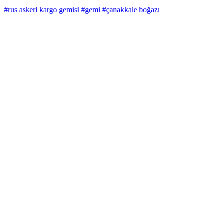
#rus askeri kargo gemisi
#gemi
#çanakkale boğazı