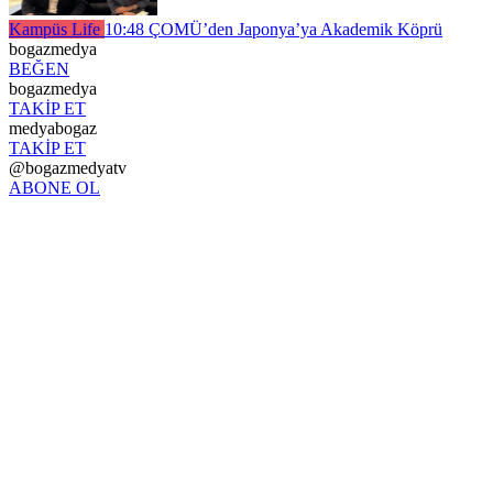
Kampüs Life
10:48
ÇOMÜ’den Japonya’ya Akademik Köprü
bogazmedya
BEĞEN
bogazmedya
TAKİP ET
medyabogaz
TAKİP ET
@bogazmedyatv
ABONE OL