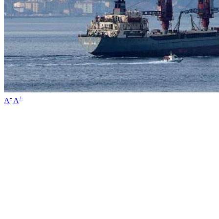
-
+
A
A