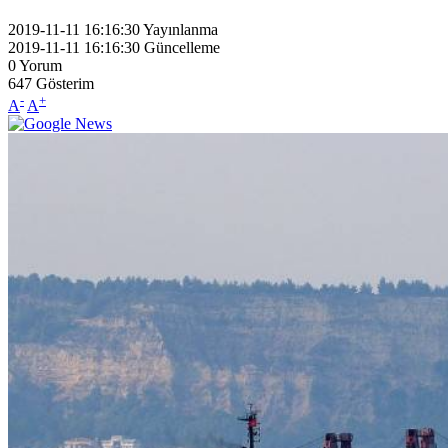
2019-11-11 16:16:30
Yayınlanma
2019-11-11 16:16:30
Güncelleme
0
Yorum
647
Gösterim
-
+
A
A