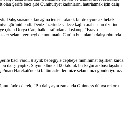
 olan Şerife bacı gibi Cumhuriyet kadınlarını hatırlatmak için dalış
ledi. Dalış sırasında kucağına temsili olarak bir de oyuncak bebek
aniye görüntülendi. Deniz üzerinde sadece kağnı arabasının üzerine
eye çıkan Derya Can, halk tarafından alkışlanıp, "Bravo
n asker selamı vermeyi de unutmadı. Can’ın bu anlamlı dalışı rıhtımda
Şerife bacı vardı, 9 aylık bebeğiyle cepheye mühimmat taşırken karda
 bu dalışı yaptık. Suyun altında 100 kiloluk bir kağnı arabası taşıdım
 Pınarı Harekatı'ndaki bütün askerlerimize selamımızı gönderiyoruz.
uğunu ifade ederek, "Bu dalış aynı zamanda Guinness dünya rekoru.