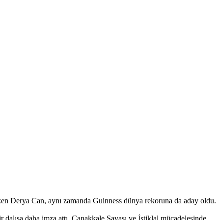
 çeken Derya Can, aynı zamanda Guinness dünya rekoruna da aday oldu.
dalışa daha imza attı. Çanakkale Savaşı ve İstiklal mücadelesinde