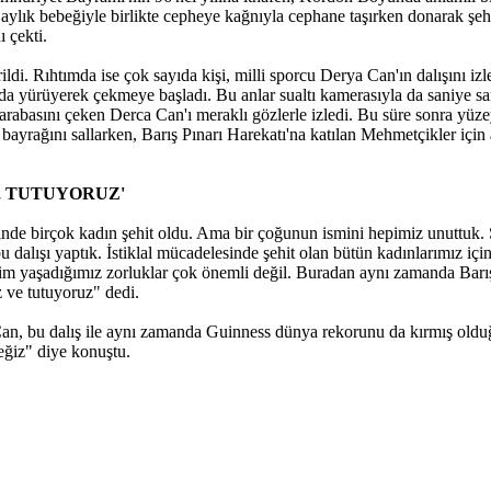
aylık bebeğiyle birlikte cepheye kağnıyla cephane taşırken donarak şehit
ı çekti.
rildi. Rıhtımda ise çok sayıda kişi, milli sporcu Derya Can'ın dalışını iz
ında yürüyerek çekmeye başladı. Bu anlar sualtı kamerasıyla da saniye s
arabasını çeken Derca Can'ı meraklı gözlerle izledi. Bu süre sonra yüz
rk bayrağını sallarken, Barış Pınarı Harekatı'na katılan Mehmetçikler içi
, TUTUYORUZ'
nde birçok kadın şehit oldu. Ama bir çoğunun ismini hepimiz unuttuk. 
dalışı yaptık. İstiklal mücadelesinde şehit olan bütün kadınlarımız için
im yaşadığımız zorluklar çok önemli değil. Buradan aynı zamanda Barış
z ve tutuyoruz" dedi.
Can, bu dalış ile aynı zamanda Guinness dünya rekorunu da kırmış old
eğiz" diye konuştu.