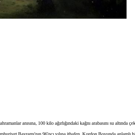
hramanlar anısına, 100 kilo ağırlığındaki kağnı arabasını su altında
huriyet Bayramı'nın 96'ncı yılına ithafen, Kordon Boyunda anlamlı bir 