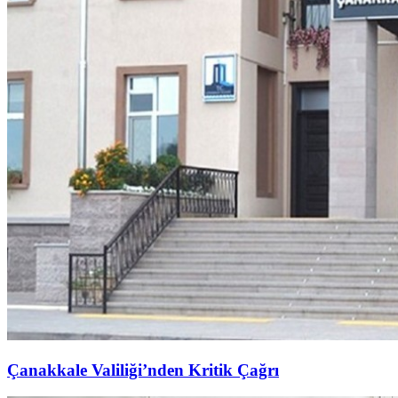
Çanakkale Valiliği’nden Kritik Çağrı