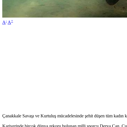
-
+
A
A
Çanakkale Savaşı ve Kurtuluş mücadelesinde şehit düşen tüm kadın ka
Kariyerinde birçok dünya rekoru bulunan milli sporcu Derya Can, Cum