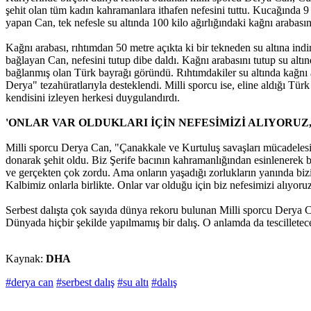
şehit olan tüm kadın kahramanlara ithafen nefesini tuttu. Kucağında 9 
yapan Can, tek nefesle su altında 100 kilo ağırlığındaki kağnı arabasın
Kağnı arabası, rıhtımdan 50 metre açıkta ki bir tekneden su altına indi
bağlayan Can, nefesini tutup dibe daldı. Kağnı arabasını tutup su alt
bağlanmış olan Türk bayrağı göründü. Rıhtımdakiler su altında kağnı 
Derya" tezahüratlarıyla desteklendi. Milli sporcu ise, eline aldığı Tü
kendisini izleyen herkesi duygulandırdı.
'ONLAR VAR OLDUKLARI İÇİN NEFESİMİZİ ALIYORUZ
Milli sporcu Derya Can, "Çanakkale ve Kurtuluş savaşları mücadelesi
donarak şehit oldu. Biz Şerife bacının kahramanlığından esinlenerek bu 
ve gerçekten çok zordu. Ama onların yaşadığı zorlukların yanında biz
Kalbimiz onlarla birlikte. Onlar var olduğu için biz nefesimizi alıyoru
Serbest dalışta çok sayıda dünya rekoru bulunan Milli sporcu Derya 
Dünyada hiçbir şekilde yapılmamış bir dalış. O anlamda da tescilletec
Kaynak:
DHA
#derya can
#serbest dalış
#su altı
#dalış