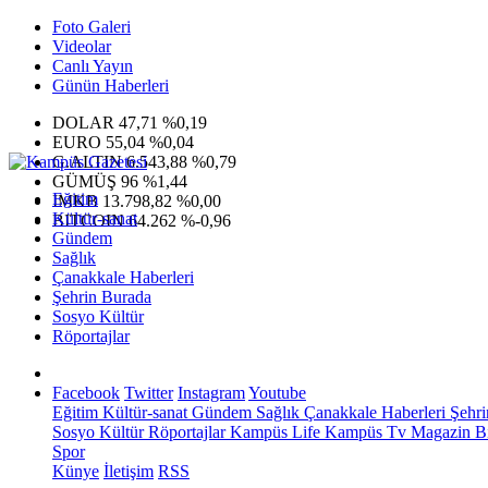
Foto Galeri
Videolar
Canlı Yayın
Günün Haberleri
DOLAR
47,71
%0,19
EURO
55,04
%0,04
G.ALTIN
6.543,88
%0,79
GÜMÜŞ
96
%1,44
Eğitim
IMKB
13.798,82
%0,00
Kültür-sanat
BITCOIN
64.262
%-0,96
Gündem
Sağlık
Çanakkale Haberleri
Şehrin Burada
Sosyo Kültür
Röportajlar
Facebook
Twitter
Instagram
Youtube
Eğitim
Kültür-sanat
Gündem
Sağlık
Çanakkale Haberleri
Şehri
Sosyo Kültür
Röportajlar
Kampüs Life
Kampüs Tv
Magazin
Bi
Spor
Künye
İletişim
RSS