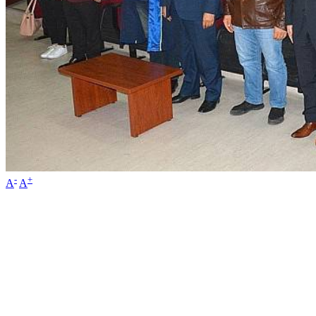
-
+
A
A