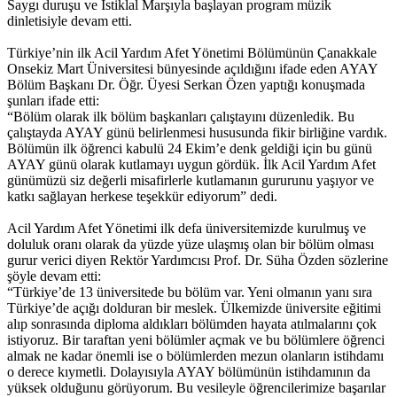
Saygı duruşu ve İstiklal Marşıyla başlayan program müzik
dinletisiyle devam etti.
Türkiye’nin ilk Acil Yardım Afet Yönetimi Bölümünün Çanakkale
Onsekiz Mart Üniversitesi bünyesinde açıldığını ifade eden AYAY
Bölüm Başkanı Dr. Öğr. Üyesi Serkan Özen yaptığı konuşmada
şunları ifade etti:
“Bölüm olarak ilk bölüm başkanları çalıştayını düzenledik. Bu
çalıştayda AYAY günü belirlenmesi hususunda fikir birliğine vardık.
Bölümün ilk öğrenci kabulü 24 Ekim’e denk geldiği için bu günü
AYAY günü olarak kutlamayı uygun gördük. İlk Acil Yardım Afet
günümüzü siz değerli misafirlerle kutlamanın gururunu yaşıyor ve
katkı sağlayan herkese teşekkür ediyorum” dedi.
Acil Yardım Afet Yönetimi ilk defa üniversitemizde kurulmuş ve
doluluk oranı olarak da yüzde yüze ulaşmış olan bir bölüm olması
gurur verici diyen Rektör Yardımcısı Prof. Dr. Süha Özden sözlerine
şöyle devam etti:
“Türkiye’de 13 üniversitede bu bölüm var. Yeni olmanın yanı sıra
Türkiye’de açığı dolduran bir meslek. Ülkemizde üniversite eğitimi
alıp sonrasında diploma aldıkları bölümden hayata atılmalarını çok
istiyoruz. Bir taraftan yeni bölümler açmak ve bu bölümlere öğrenci
almak ne kadar önemli ise o bölümlerden mezun olanların istihdamı
o derece kıymetli. Dolayısıyla AYAY bölümünün istihdamının da
yüksek olduğunu görüyorum. Bu vesileyle öğrencilerimize başarılar