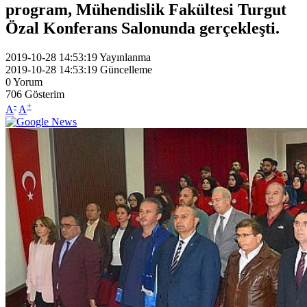
program, Mühendislik Fakültesi Turgut
Özal Konferans Salonunda gerçekleşti.
2019-10-28 14:53:19
Yayınlanma
2019-10-28 14:53:19
Güncelleme
0
Yorum
706
Gösterim
-
+
A
A