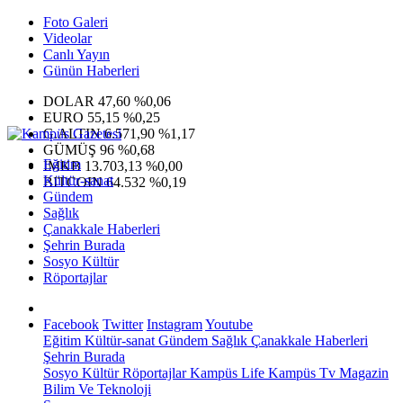
Foto Galeri
Videolar
Canlı Yayın
Günün Haberleri
DOLAR
47,60
%0,06
EURO
55,15
%0,25
G.ALTIN
6.571,90
%1,17
GÜMÜŞ
96
%0,68
Eğitim
IMKB
13.703,13
%0,00
Kültür-sanat
BITCOIN
64.532
%0,19
Gündem
Sağlık
Çanakkale Haberleri
Şehrin Burada
Sosyo Kültür
Röportajlar
Facebook
Twitter
Instagram
Youtube
Eğitim
Kültür-sanat
Gündem
Sağlık
Çanakkale Haberleri
Şehrin Burada
Sosyo Kültür
Röportajlar
Kampüs Life
Kampüs Tv
Magazin
Bilim Ve Teknoloji