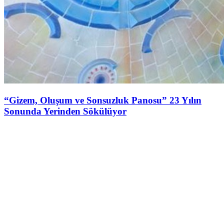
“Gizem, Oluşum ve Sonsuzluk Panosu” 23 Yılın
Sonunda Yerinden Sökülüyor