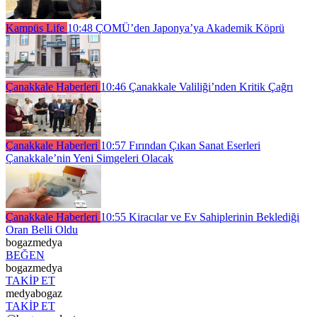
Kampüs Life
10:48
ÇOMÜ’den Japonya’ya Akademik Köprü
Çanakkale Haberleri
10:46
Çanakkale Valiliği’nden Kritik Çağrı
Çanakkale Haberleri
10:57
Fırından Çıkan Sanat Eserleri
Çanakkale’nin Yeni Simgeleri Olacak
Çanakkale Haberleri
10:55
Kiracılar ve Ev Sahiplerinin Beklediği
Oran Belli Oldu
bogazmedya
BEĞEN
bogazmedya
TAKİP ET
medyabogaz
TAKİP ET