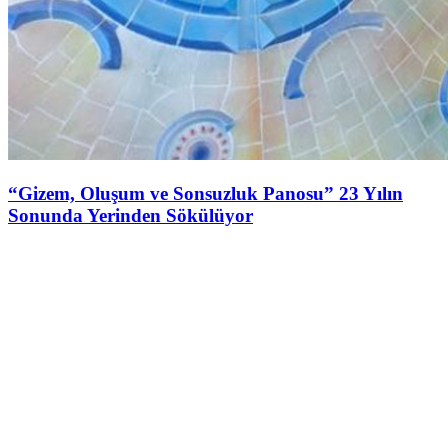
“Gizem, Oluşum ve Sonsuzluk Panosu” 23 Yılın
Sonunda Yerinden Sökülüyor