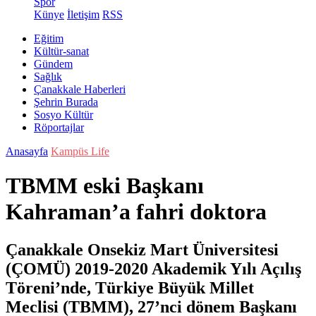
Spor
Künye
İletişim
RSS
Eğitim
Kültür-sanat
Gündem
Sağlık
Çanakkale Haberleri
Şehrin Burada
Sosyo Kültür
Röportajlar
Anasayfa
Kampüs Life
TBMM eski Başkanı
Kahraman’a fahri doktora
Çanakkale Onsekiz Mart Üniversitesi
(ÇOMÜ) 2019-2020 Akademik Yılı Açılış
Töreni’nde, Türkiye Büyük Millet
Meclisi (TBMM), 27’nci dönem Başkanı