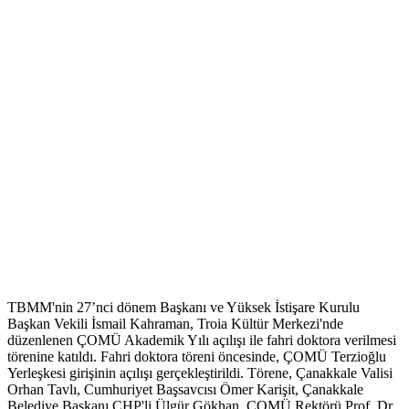
TBMM'nin 27’nci dönem Başkanı ve Yüksek İstişare Kurulu
Başkan Vekili İsmail Kahraman, Troia Kültür Merkezi'nde
düzenlenen ÇOMÜ Akademik Yılı açılışı ile fahri doktora verilmesi
törenine katıldı. Fahri doktora töreni öncesinde, ÇOMÜ Terzioğlu
Yerleşkesi girişinin açılışı gerçekleştirildi. Törene, Çanakkale Valisi
Orhan Tavlı, Cumhuriyet Başsavcısı Ömer Karişit, Çanakkale
Belediye Başkanı CHP'li Ülgür Gökhan, ÇOMÜ Rektörü Prof. Dr.