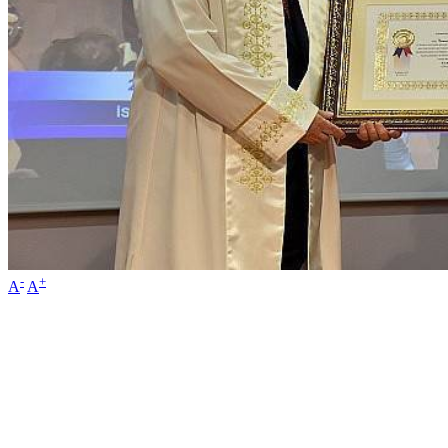
-
+
A
A