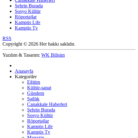
Çanakkale Haberleri
Şehrin Burada
Sosyo Kültür
Röportajlar
Kampüs Life
Kampüs Tv
RSS
Copyright © 2026 Her hakkı saklıdır.
Yazılım & Tasarım:
WK Bilişim
Anasayfa
Kategoriler
Eğitim
Kültür-sanat
Gündem
Sağlık
Çanakkale Haberleri
Şehrin Burada
Sosyo Kültür
Röportajlar
Kampüs Life
Kampüs Tv
Magazin