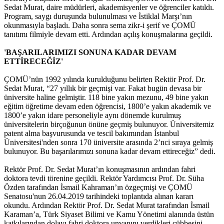
Sedat Murat, daire müdürleri, akademisyenler ve öğrenciler katıldı.
Program, saygı duruşunda bulunulması ve İstiklal Marşı’nın
okunmasıyla başladı. Daha sonra sema zikr-i şerif ve ÇOMÜ
tanıtımı filmiyle devam etti. Ardından açılış konuşmalarına geçildi.
'BAŞARILARIMIZI SONUNA KADAR DEVAM
ETTİRECEĞİZ'
ÇOMÜ’nün 1992 yılında kurulduğunu belirten Rektör Prof. Dr.
Sedat Murat, “27 yıllık bir geçmişi var. Fakat bugün devasa bir
üniversite haline gelmiştir. 118 bine yakın mezunu, 49 bine yakın
eğitim öğretime devam eden öğrencisi, 1800’e yakın akademik ve
1800’e yakın idare personeliyle aynı dönemde kurulmuş
üniversitelerin birçoğunun önüne geçmiş bulunuyor. Üniversitemiz
patent alma başvurusunda ve tescil bakımından İstanbul
Üniversitesi'nden sonra 170 üniversite arasında 2’nci sıraya gelmiş
bulunuyor. Bu başarılarımızı sonuna kadar devam ettireceğiz” dedi.
Rektör Prof. Dr. Sedat Murat’ın konuşmasının ardından fahri
doktora tevdi törenine geçildi. Rektör Yardımcısı Prof. Dr. Süha
Özden tarafından İsmail Kahraman’ın özgeçmişi ve ÇOMÜ
Senatosu'nun 26.04.2019 tarihindeki toplantıda alınan kararı
okundu. Ardından Rektör Prof. Dr. Sedat Murat tarafından İsmail
Karaman’a, Türk Siyaset Bilimi ve Kamu Yönetimi alanında üstün
katkılarından dolayı fahri doktora unvanını verdikleri cübbesini