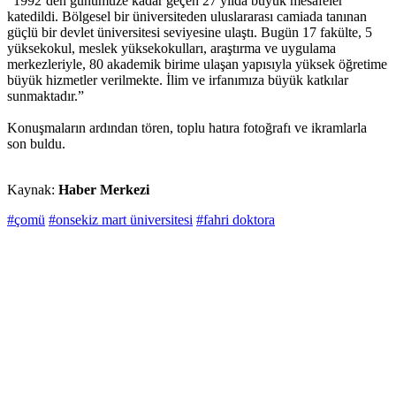
“1992’den günümüze kadar geçen 27 yılda büyük mesafeler
katedildi. Bölgesel bir üniversiteden uluslararası camiada tanınan
güçlü bir devlet üniversitesi seviyesine ulaştı. Bugün 17 fakülte, 5
yüksekokul, meslek yüksekokulları, araştırma ve uygulama
merkezleriyle, 80 akademik birime ulaşan yapısıyla yüksek öğretime
büyük hizmetler verilmekte. İlim ve irfanımıza büyük katkılar
sunmaktadır.”
Konuşmaların ardından tören, toplu hatıra fotoğrafı ve ikramlarla
son buldu.
Kaynak:
Haber Merkezi
#çomü
#onsekiz mart üniversitesi
#fahri doktora