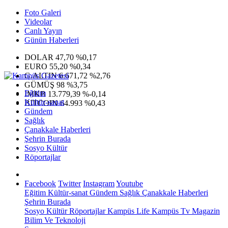
Foto Galeri
Videolar
Canlı Yayın
Günün Haberleri
DOLAR
47,70
%0,17
EURO
55,20
%0,34
G.ALTIN
6.671,72
%2,76
GÜMÜŞ
98
%3,75
Eğitim
IMKB
13.779,39
%-0,14
Kültür-sanat
BITCOIN
64.993
%0,43
Gündem
Sağlık
Çanakkale Haberleri
Şehrin Burada
Sosyo Kültür
Röportajlar
Facebook
Twitter
Instagram
Youtube
Eğitim
Kültür-sanat
Gündem
Sağlık
Çanakkale Haberleri
Şehrin Burada
Sosyo Kültür
Röportajlar
Kampüs Life
Kampüs Tv
Magazin
Bilim Ve Teknoloji