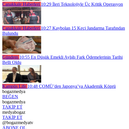
Çanakkale Haberleri
10:29
İleri Teknolojiyle Üç Kritik Operasyon
Çanakkale Haberleri
10:27
Kaybolan 15 Keçi Jandarma Tarafından
Bulundu
Gündem
10:55
En Düşük Emekli Aylığı Fark Ödemelerinin Tarihi
Belli Oldu
Kampüs Life
10:48
ÇOMÜ’den Japonya’ya Akademik Köprü
bogazmedya
BEĞEN
bogazmedya
TAKİP ET
medyabogaz
TAKİP ET
@bogazmedyatv
ABONE OL