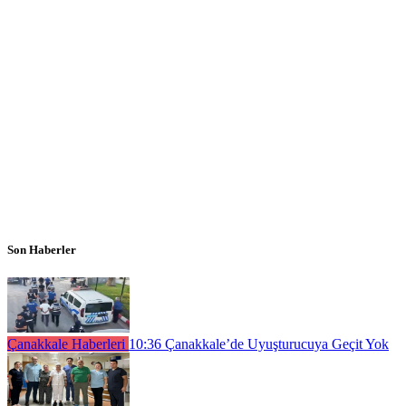
Son Haberler
Çanakkale Haberleri
10:36
Çanakkale’de Uyuşturucuya Geçit Yok