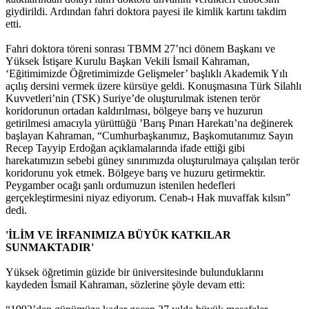
giydirildi. Ardından fahri doktora payesi ile kimlik kartını takdim
etti.
Fahri doktora töreni sonrası TBMM 27’nci dönem Başkanı ve
Yüksek İstişare Kurulu Başkan Vekili İsmail Kahraman,
‘Eğitimimizde Öğretimimizde Gelişmeler’ başlıklı Akademik Yılı
açılış dersini vermek üzere kürsüye geldi. Konuşmasına Türk Silahlı
Kuvvetleri’nin (TSK) Suriye’de oluşturulmak istenen terör
koridorunun ortadan kaldırılması, bölgeye barış ve huzurun
getirilmesi amacıyla yürüttüğü ’Barış Pınarı Harekatı’na değinerek
başlayan Kahraman, “Cumhurbaşkanımız, Başkomutanımız Sayın
Recep Tayyip Erdoğan açıklamalarında ifade ettiği gibi
harekatımızın sebebi güney sınırımızda oluşturulmaya çalışılan terör
koridorunu yok etmek. Bölgeye barış ve huzuru getirmektir.
Peygamber ocağı şanlı ordumuzun istenilen hedefleri
gerçekleştirmesini niyaz ediyorum. Cenab-ı Hak muvaffak kılsın”
dedi.
'İLİM VE İRFANIMIZA BÜYÜK KATKILAR
SUNMAKTADIR'
Yüksek öğretimin güzide bir üniversitesinde bulunduklarını
kaydeden İsmail Kahraman, sözlerine şöyle devam etti: