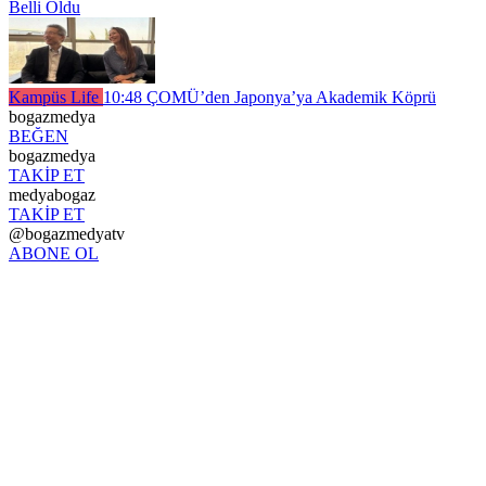
Belli Oldu
Kampüs Life
10:48
ÇOMÜ’den Japonya’ya Akademik Köprü
bogazmedya
BEĞEN
bogazmedya
TAKİP ET
medyabogaz
TAKİP ET
@bogazmedyatv
ABONE OL