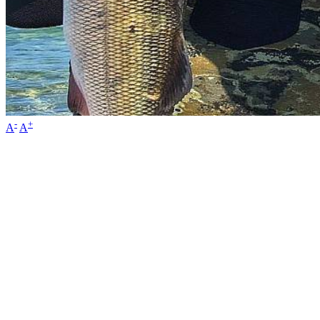
-
+
A
A