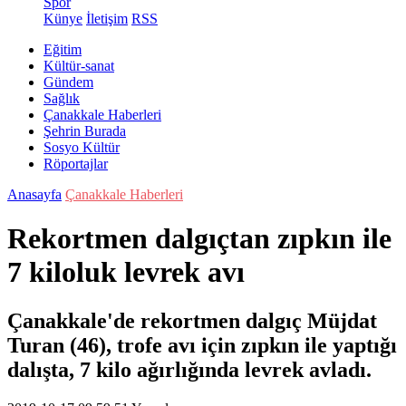
Spor
Künye
İletişim
RSS
Eğitim
Kültür-sanat
Gündem
Sağlık
Çanakkale Haberleri
Şehrin Burada
Sosyo Kültür
Röportajlar
Anasayfa
Çanakkale Haberleri
Rekortmen dalgıçtan zıpkın ile
7 kiloluk levrek avı
Çanakkale'de rekortmen dalgıç Müjdat
Turan (46), trofe avı için zıpkın ile yaptığı
dalışta, 7 kilo ağırlığında levrek avladı.