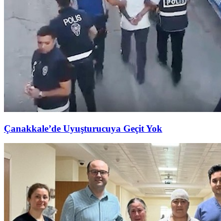
Çanakkale’de Uyuşturucuya Geçit Yok