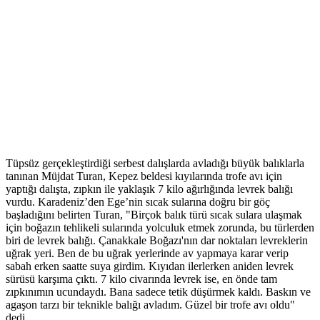
Tüpsüz gerçekleştirdiği serbest dalışlarda avladığı büyük balıklarla
tanınan Müjdat Turan, Kepez beldesi kıyılarında trofe avı için
yaptığı dalışta, zıpkın ile yaklaşık 7 kilo ağırlığında levrek balığı
vurdu. Karadeniz’den Ege’nin sıcak sularına doğru bir göç
başladığını belirten Turan, "Birçok balık türü sıcak sulara ulaşmak
için boğazın tehlikeli sularında yolculuk etmek zorunda, bu türlerden
biri de levrek balığı. Çanakkale Boğazı'nın dar noktaları levreklerin
uğrak yeri. Ben de bu uğrak yerlerinde av yapmaya karar verip
sabah erken saatte suya girdim. Kıyıdan ilerlerken aniden levrek
sürüsü karşıma çıktı. 7 kilo civarında levrek ise, en önde tam
zıpkınımın ucundaydı. Bana sadece tetik düşürmek kaldı. Baskın ve
agaşon tarzı bir teknikle balığı avladım. Güzel bir trofe avı oldu"
dedi.