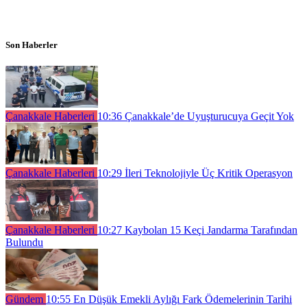
Son Haberler
Çanakkale Haberleri
10:36
Çanakkale’de Uyuşturucuya Geçit Yok
Çanakkale Haberleri
10:29
İleri Teknolojiyle Üç Kritik Operasyon
Çanakkale Haberleri
10:27
Kaybolan 15 Keçi Jandarma Tarafından
Bulundu
Gündem
10:55
En Düşük Emekli Aylığı Fark Ödemelerinin Tarihi