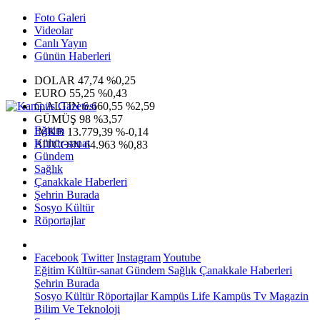
Foto Galeri
Videolar
Canlı Yayın
Günün Haberleri
DOLAR
47,74
%0,25
EURO
55,25
%0,43
G.ALTIN
6.660,55
%2,59
GÜMÜŞ
98
%3,57
Eğitim
IMKB
13.779,39
%-0,14
Kültür-sanat
BITCOIN
64.963
%0,83
Gündem
Sağlık
Çanakkale Haberleri
Şehrin Burada
Sosyo Kültür
Röportajlar
Facebook
Twitter
Instagram
Youtube
Eğitim
Kültür-sanat
Gündem
Sağlık
Çanakkale Haberleri
Şehrin Burada
Sosyo Kültür
Röportajlar
Kampüs Life
Kampüs Tv
Magazin
Bilim Ve Teknoloji