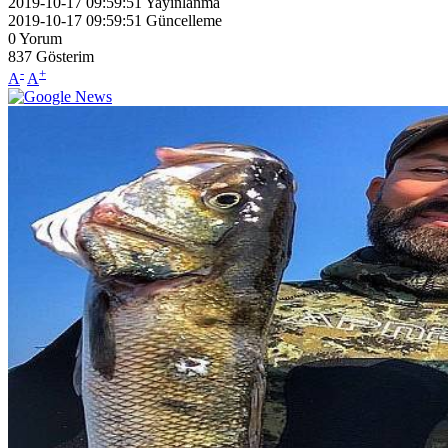
2019-10-17 09:59:51
Yayınlanma
2019-10-17 09:59:51
Güncelleme
0
Yorum
837
Gösterim
-
+
A
A