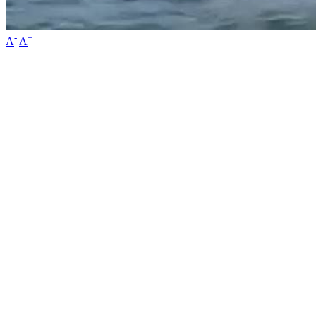
-
+
A
A