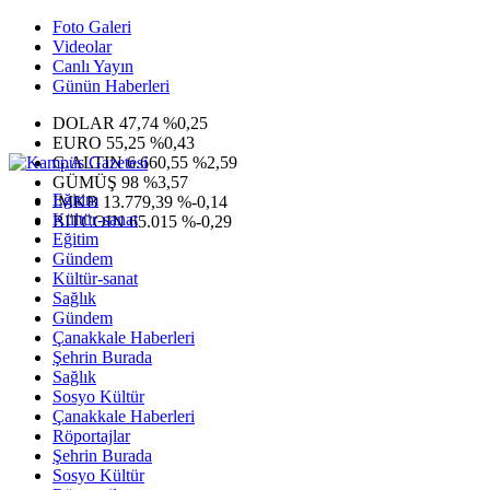
Foto Galeri
Videolar
Canlı Yayın
Günün Haberleri
DOLAR
47,74
%0,25
EURO
55,25
%0,43
G.ALTIN
6.660,55
%2,59
GÜMÜŞ
98
%3,57
Eğitim
IMKB
13.779,39
%-0,14
Kültür-sanat
BITCOIN
65.015
%-0,29
Eğitim
Gündem
Kültür-sanat
Sağlık
Gündem
Çanakkale Haberleri
Şehrin Burada
Sağlık
Sosyo Kültür
Çanakkale Haberleri
Röportajlar
Şehrin Burada
Sosyo Kültür