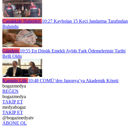
Çanakkale Haberleri
10:27
Kaybolan 15 Keçi Jandarma Tarafından
Bulundu
Gündem
10:55
En Düşük Emekli Aylığı Fark Ödemelerinin Tarihi
Belli Oldu
Kampüs Life
10:48
ÇOMÜ’den Japonya’ya Akademik Köprü
bogazmedya
BEĞEN
bogazmedya
TAKİP ET
medyabogaz
TAKİP ET
@bogazmedyatv
ABONE OL