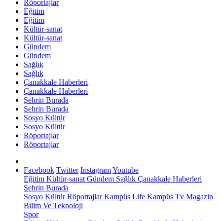
Röportajlar
Eğitim
Eğitim
Kültür-sanat
Kültür-sanat
Gündem
Gündem
Sağlık
Sağlık
Çanakkale Haberleri
Çanakkale Haberleri
Şehrin Burada
Şehrin Burada
Sosyo Kültür
Sosyo Kültür
Röportajlar
Röportajlar
Facebook
Twitter
Instagram
Youtube
Eğitim
Kültür-sanat
Gündem
Sağlık
Çanakkale Haberleri
Şehrin Burada
Sosyo Kültür
Röportajlar
Kampüs Life
Kampüs Tv
Magazin
Bilim Ve Teknoloji
Spor