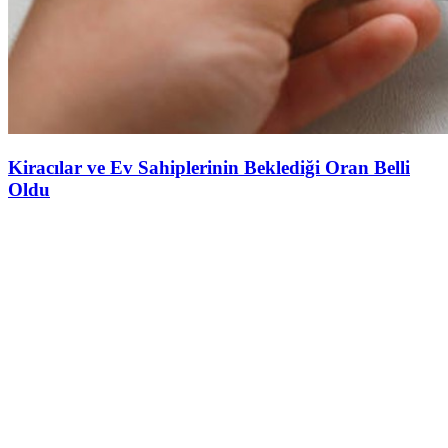
Kiracılar ve Ev Sahiplerinin Beklediği Oran Belli
Oldu