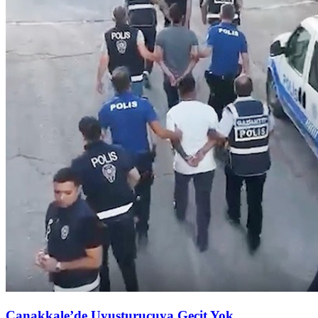
Çanakkale’de Uyuşturucuya Geçit Yok