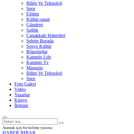
Bilim Ve Teknoloji
Spor
Eğitim
Kültür-sanat
Gündem
Sağlık
Çanakkale Haberleri
Şehrin Burada
Sosyo Kültür
Röportajlar
Kampüs Life
Kampüs Tv
Magazin
Bilim Ve Teknoloji
Spor
Foto Galeri
Video
Yazarlar
Künye
İletişim
Aramak için bir kelime yazınız.
HABER İHBAR