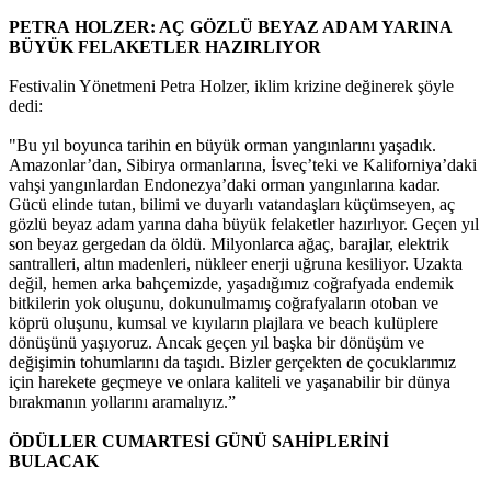
PETRA HOLZER: AÇ GÖZLÜ BEYAZ ADAM YARINA
BÜYÜK FELAKETLER HAZIRLIYOR
Festivalin Yönetmeni Petra Holzer, iklim krizine değinerek şöyle
dedi:
"Bu yıl boyunca tarihin en büyük orman yangınlarını yaşadık.
Amazonlar’dan, Sibirya ormanlarına, İsveç’teki ve Kaliforniya’daki
vahşi yangınlardan Endonezya’daki orman yangınlarına kadar.
Gücü elinde tutan, bilimi ve duyarlı vatandaşları küçümseyen, aç
gözlü beyaz adam yarına daha büyük felaketler hazırlıyor. Geçen yıl
son beyaz gergedan da öldü. Milyonlarca ağaç, barajlar, elektrik
santralleri, altın madenleri, nükleer enerji uğruna kesiliyor. Uzakta
değil, hemen arka bahçemizde, yaşadığımız coğrafyada endemik
bitkilerin yok oluşunu, dokunulmamış coğrafyaların otoban ve
köprü oluşunu, kumsal ve kıyıların plajlara ve beach kulüplere
dönüşünü yaşıyoruz. Ancak geçen yıl başka bir dönüşüm ve
değişimin tohumlarını da taşıdı. Bizler gerçekten de çocuklarımız
için harekete geçmeye ve onlara kaliteli ve yaşanabilir bir dünya
bırakmanın yollarını aramalıyız.”
ÖDÜLLER CUMARTESİ GÜNÜ SAHİPLERİNİ
BULACAK