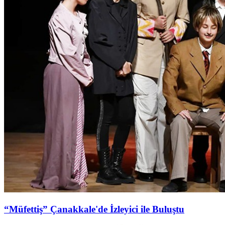
“Müfettiş” Çanakkale'de İzleyici ile Buluştu