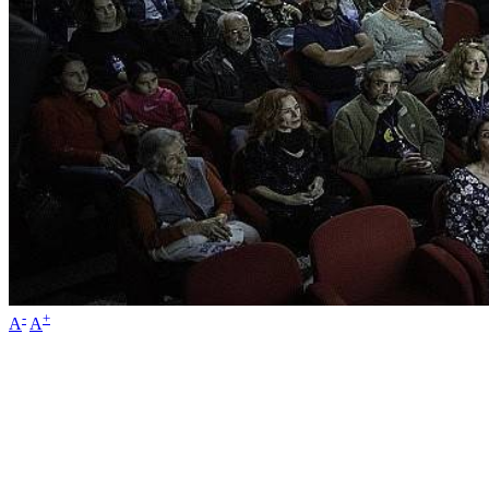
-
+
A
A