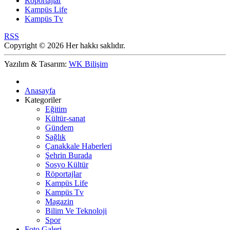
Röportajlar
Kampüs Life
Kampüs Tv
RSS
Copyright © 2026 Her hakkı saklıdır.
Yazılım & Tasarım:
WK Bilişim
Anasayfa
Kategoriler
Eğitim
Kültür-sanat
Gündem
Sağlık
Çanakkale Haberleri
Şehrin Burada
Sosyo Kültür
Röportajlar
Kampüs Life
Kampüs Tv
Magazin
Bilim Ve Teknoloji
Spor
Foto Galeri