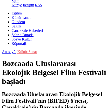
Spor
Künye
İletişim
RSS
Eğitim
Kültür-sanat
Gündem
Sağlık
Çanakkale Haberleri
Şehrin Burada
Sosyo Kültür
Röportajlar
Anasayfa
Kültür-Sanat
Bozcaada Uluslararası
Ekolojik Belgesel Film Festivali
başladı
Bozcaada Uluslararası Ekolojik Belgesel
Film Festivali'nin (BIFED) 6'ncısı,
Çanakkale'nin Bozcaada ilçesinde