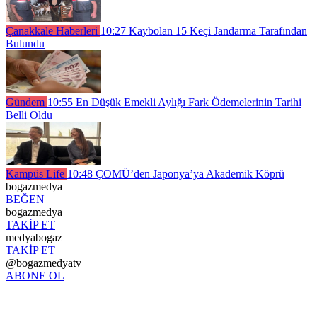
Çanakkale Haberleri
10:27
Kaybolan 15 Keçi Jandarma Tarafından
Bulundu
Gündem
10:55
En Düşük Emekli Aylığı Fark Ödemelerinin Tarihi
Belli Oldu
Kampüs Life
10:48
ÇOMÜ’den Japonya’ya Akademik Köprü
bogazmedya
BEĞEN
bogazmedya
TAKİP ET
medyabogaz
TAKİP ET
@bogazmedyatv
ABONE OL