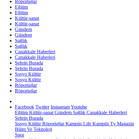
Röportajlar
Eğitim
Eğitim
Kültür-sanat
Kültür-sanat
Gündem
Gündem
Sağlık
Sağlık
Çanakkale Haberleri
Çanakkale Haberleri
Şehrin Burada
Şehrin Burada
Sosyo Kültür
Sosyo Kültür
Röportajlar
Röportajlar
Facebook
Twitter
Instagram
Youtube
Eğitim
Kültür-sanat
Gündem
Sağlık
Çanakkale Haberleri
Şehrin Burada
Sosyo Kültür
Röportajlar
Kampüs Life
Kampüs Tv
Magazin
Bilim Ve Teknoloji
Spor