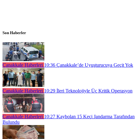
Son Haberler
Çanakkale Haberleri
10:36
Çanakkale’de Uyuşturucuya Geçit Yok
Çanakkale Haberleri
10:29
İleri Teknolojiyle Üç Kritik Operasyon
Çanakkale Haberleri
10:27
Kaybolan 15 Keçi Jandarma Tarafından
Bulundu