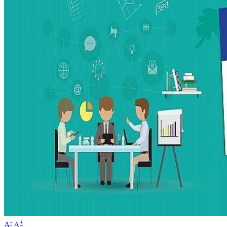
-
+
A
A