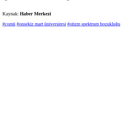
Kaynak:
Haber Merkezi
#çomü
#onsekiz mart üniversiresi
#otizm spektrum bozukluğu