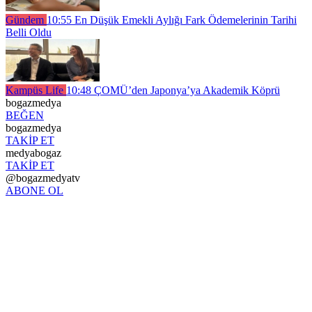
Gündem
10:55
En Düşük Emekli Aylığı Fark Ödemelerinin Tarihi
Belli Oldu
Kampüs Life
10:48
ÇOMÜ’den Japonya’ya Akademik Köprü
bogazmedya
BEĞEN
bogazmedya
TAKİP ET
medyabogaz
TAKİP ET
@bogazmedyatv
ABONE OL