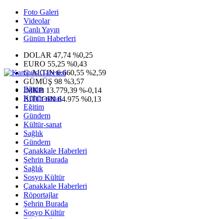
Foto Galeri
Videolar
Canlı Yayın
Günün Haberleri
DOLAR
47,74
%0,25
EURO
55,25
%0,43
G.ALTIN
6.660,55
%2,59
GÜMÜŞ
98
%3,57
Eğitim
IMKB
13.779,39
%-0,14
Kültür-sanat
BITCOIN
64.975
%0,13
Eğitim
Gündem
Kültür-sanat
Sağlık
Gündem
Çanakkale Haberleri
Şehrin Burada
Sağlık
Sosyo Kültür
Çanakkale Haberleri
Röportajlar
Şehrin Burada
Sosyo Kültür