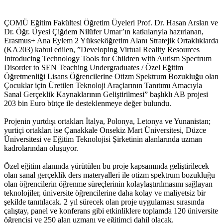
ÇOMÜ Eğitim Fakültesi Öğretim Üyeleri Prof. Dr. Hasan Arslan ve
Dr. Öğr. Üyesi Çiğdem Nilüfer Umar’ın katkılarıyla hazırlanan,
Erasmus+ Ana Eylem 2 Yükseköğretim Alanı Stratejik Ortaklıklarda
(KA203) kabul edilen, ”Developing Virtual Reality Resources
Introducing Technology Tools for Children with Autism Spectrum
Disorder to SEN Teaching Undergraduates / Özel Eğitim
Öğretmenliği Lisans Öğrencilerine Otizm Spektrum Bozukluğu olan
Çocuklar için Üretilen Teknoloji Araçlarının Tanıtımı Amacıyla
Sanal Gerçeklik Kaynaklarının Geliştirilmesi” başlıklı AB projesi
203 bin Euro bütçe ile desteklenmeye değer bulundu.
Projenin yurtdışı ortakları İtalya, Polonya, Letonya ve Yunanistan;
yurtiçi ortakları ise Çanakkale Onsekiz Mart Üniversitesi, Düzce
Üniversitesi ve Eğitim Teknolojisi Şirketinin alanlarında uzman
kadrolarından oluşuyor.
Özel eğitim alanında yürütülen bu proje kapsamında geliştirilecek
olan sanal gerçeklik ders materyalleri ile otizm spektrum bozukluğu
olan öğrencilerin öğrenme süreçlerinin kolaylaştırılmasını sağlayan
teknolojiler, üniversite öğrencilerine daha kolay ve maliyetsiz bir
şekilde tanıtılacak. 2 yıl sürecek olan proje uygulaması sırasında
çalıştay, panel ve konferans gibi etkinliklere toplamda 120 üniversite
öğrencisi ve 250 alan uzmanı ve eğitimci dahil olacak.