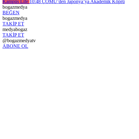
Kampüs Life
10:48
ÇOMÜ’den Japonya’ya Akademik Köprü
bogazmedya
BEĞEN
bogazmedya
TAKİP ET
medyabogaz
TAKİP ET
@bogazmedyatv
ABONE OL