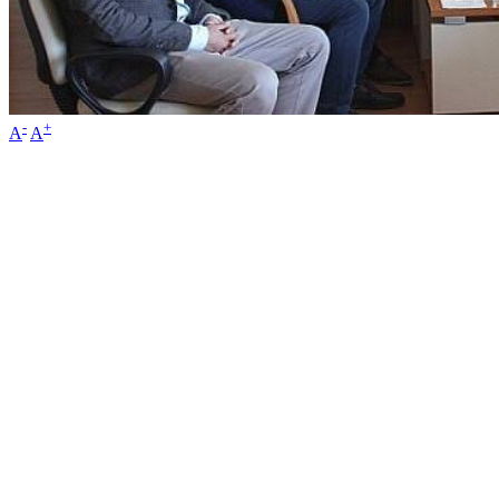
-
+
A
A