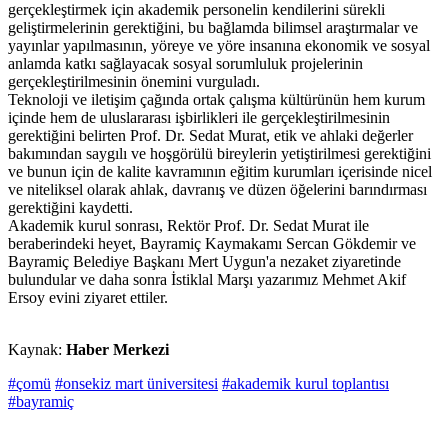
gerçekleştirmek için akademik personelin kendilerini sürekli
geliştirmelerinin gerektiğini, bu bağlamda bilimsel araştırmalar ve
yayınlar yapılmasının, yöreye ve yöre insanına ekonomik ve sosyal
anlamda katkı sağlayacak sosyal sorumluluk projelerinin
gerçekleştirilmesinin önemini vurguladı.
Teknoloji ve iletişim çağında ortak çalışma kültürünün hem kurum
içinde hem de uluslararası işbirlikleri ile gerçekleştirilmesinin
gerektiğini belirten Prof. Dr. Sedat Murat, etik ve ahlaki değerler
bakımından saygılı ve hoşgörülü bireylerin yetiştirilmesi gerektiğini
ve bunun için de kalite kavramının eğitim kurumları içerisinde nicel
ve niteliksel olarak ahlak, davranış ve düzen öğelerini barındırması
gerektiğini kaydetti.
Akademik kurul sonrası, Rektör Prof. Dr. Sedat Murat ile
beraberindeki heyet, Bayramiç Kaymakamı Sercan Gökdemir ve
Bayramiç Belediye Başkanı Mert Uygun'a nezaket ziyaretinde
bulundular ve daha sonra İstiklal Marşı yazarımız Mehmet Akif
Ersoy evini ziyaret ettiler.
Kaynak:
Haber Merkezi
#çomü
#onsekiz mart üniversitesi
#akademik kurul toplantısı
#bayramiç