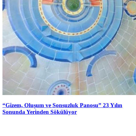
“Gizem, Oluşum ve Sonsuzluk Panosu” 23 Yılın
Sonunda Yerinden Sökülüyor