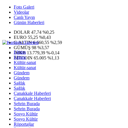
Foto Galeri
Videolar
Canlı Yayın
Günün Haberleri
DOLAR
47,74
%0,25
EURO
55,25
%0,43
G.ALTIN
6.660,55
%2,59
GÜMÜŞ
98
%3,57
Eğitim
IMKB
13.779,39
%-0,14
Eğitim
BITCOIN
65.005
%1,13
Kültür-sanat
Kültür-sanat
Gündem
Gündem
Sağlık
Sağlık
Çanakkale Haberleri
Çanakkale Haberleri
Şehrin Burada
Şehrin Burada
Sosyo Kültür
Sosyo Kültür
Röportajlar