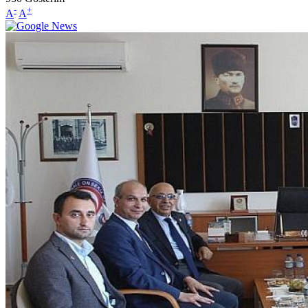
-
+
A
A