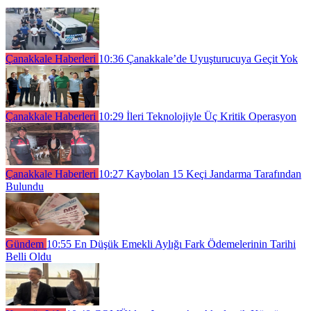
Çanakkale Haberleri
10:36
Çanakkale’de Uyuşturucuya Geçit Yok
Çanakkale Haberleri
10:29
İleri Teknolojiyle Üç Kritik Operasyon
Çanakkale Haberleri
10:27
Kaybolan 15 Keçi Jandarma Tarafından
Bulundu
Gündem
10:55
En Düşük Emekli Aylığı Fark Ödemelerinin Tarihi
Belli Oldu