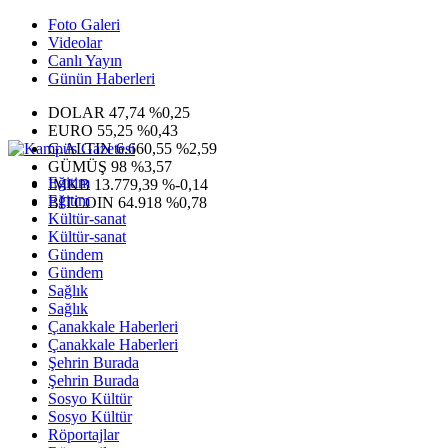
Foto Galeri
Videolar
Canlı Yayın
Günün Haberleri
DOLAR
47,74
%0,25
EURO
55,25
%0,43
G.ALTIN
6.660,55
%2,59
GÜMÜŞ
98
%3,57
Eğitim
IMKB
13.779,39
%-0,14
Eğitim
BITCOIN
64.918
%0,78
Kültür-sanat
Kültür-sanat
Gündem
Gündem
Sağlık
Sağlık
Çanakkale Haberleri
Çanakkale Haberleri
Şehrin Burada
Şehrin Burada
Sosyo Kültür
Sosyo Kültür
Röportajlar