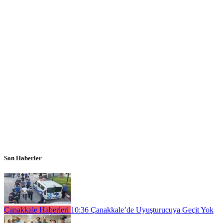
Son Haberler
Çanakkale Haberleri
10:36
Çanakkale’de Uyuşturucuya Geçit Yok