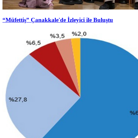
“Müfettiş” Çanakkale'de İzleyici ile Buluştu