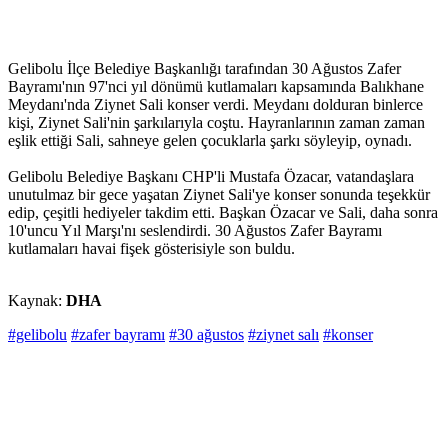
Gelibolu İlçe Belediye Başkanlığı tarafından 30 Ağustos Zafer
Bayramı'nın 97'nci yıl dönümü kutlamaları kapsamında Balıkhane
Meydanı'nda Ziynet Sali konser verdi. Meydanı dolduran binlerce
kişi, Ziynet Sali'nin şarkılarıyla coştu. Hayranlarının zaman zaman
eşlik ettiği Sali, sahneye gelen çocuklarla şarkı söyleyip, oynadı.
Gelibolu Belediye Başkanı CHP'li Mustafa Özacar, vatandaşlara
unutulmaz bir gece yaşatan Ziynet Sali'ye konser sonunda teşekkür
edip, çeşitli hediyeler takdim etti. Başkan Özacar ve Sali, daha sonra
10'uncu Yıl Marşı'nı seslendirdi. 30 Ağustos Zafer Bayramı
kutlamaları havai fişek gösterisiyle son buldu.
Kaynak:
DHA
#gelibolu
#zafer bayramı
#30 ağustos
#ziynet salı
#konser