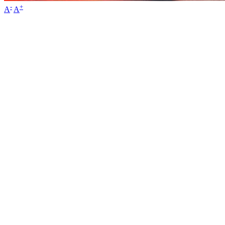
-
+
A
A