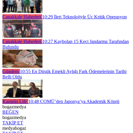
Çanakkale Haberleri
10:29
İleri Teknolojiyle Üç Kritik Operasyon
Çanakkale Haberleri
10:27
Kaybolan 15 Keçi Jandarma Tarafından
Bulundu
Gündem
10:55
En Düşük Emekli Aylığı Fark Ödemelerinin Tarihi
Belli Oldu
Kampüs Life
10:48
ÇOMÜ’den Japonya’ya Akademik Köprü
bogazmedya
BEĞEN
bogazmedya
TAKİP ET
medyabogaz