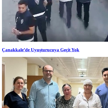
Çanakkale’de Uyuşturucuya Geçit Yok