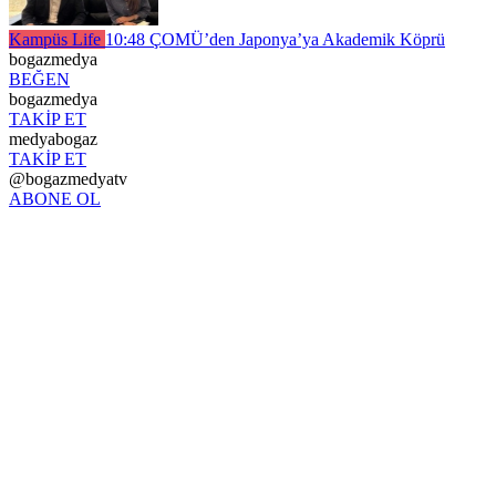
Kampüs Life
10:48
ÇOMÜ’den Japonya’ya Akademik Köprü
bogazmedya
BEĞEN
bogazmedya
TAKİP ET
medyabogaz
TAKİP ET
@bogazmedyatv
ABONE OL