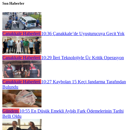
Son Haberler
Çanakkale Haberleri
10:36
Çanakkale’de Uyuşturucuya Geçit Yok
Çanakkale Haberleri
10:29
İleri Teknolojiyle Üç Kritik Operasyon
Çanakkale Haberleri
10:27
Kaybolan 15 Keçi Jandarma Tarafından
Bulundu
Gündem
10:55
En Düşük Emekli Aylığı Fark Ödemelerinin Tarihi
Belli Oldu