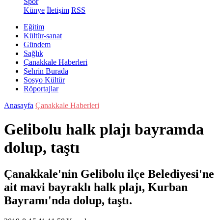
Spor
Künye
İletişim
RSS
Eğitim
Kültür-sanat
Gündem
Sağlık
Çanakkale Haberleri
Şehrin Burada
Sosyo Kültür
Röportajlar
Anasayfa
Çanakkale Haberleri
Gelibolu halk plajı bayramda
dolup, taştı
Çanakkale'nin Gelibolu ilçe Belediyesi'ne
ait mavi bayraklı halk plajı, Kurban
Bayramı'nda dolup, taştı.