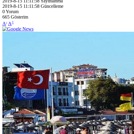
2019-8-15 11:11:58
Yayınlanma
2019-8-15 11:11:58
Güncelleme
0
Yorum
665
Gösterim
-
+
A
A