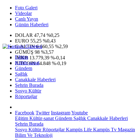
Foto Galeri
Videolar
Canlı Yayın
Günün Haberleri
DOLAR
47,74
%0,25
EURO
55,25
%0,43
G.ALTIN
6.660,55
%2,59
GÜMÜŞ
98
%3,57
Eğitim
IMKB
13.779,39
%-0,14
Kültür-sanat
BITCOIN
64.848
%-0,19
Gündem
Sağlık
Çanakkale Haberleri
Şehrin Burada
Sosyo Kültür
Röportajlar
Facebook
Twitter
Instagram
Youtube
Eğitim
Kültür-sanat
Gündem
Sağlık
Çanakkale Haberleri
Şehrin Burada
Sosyo Kültür
Röportajlar
Kampüs Life
Kampüs Tv
Magazin
Bilim Ve Teknoloji