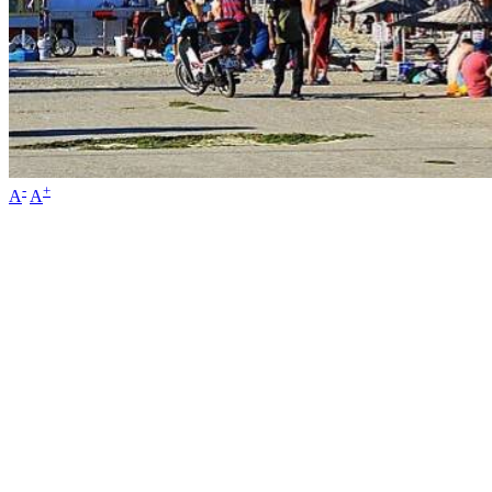
-
+
A
A