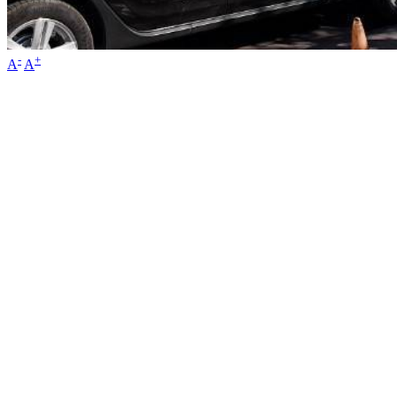
-
+
A
A