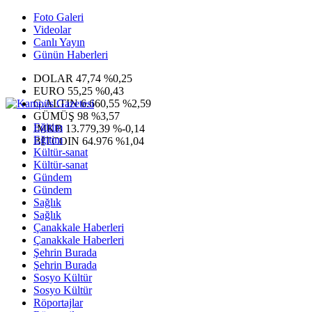
Foto Galeri
Videolar
Canlı Yayın
Günün Haberleri
DOLAR
47,74
%0,25
EURO
55,25
%0,43
G.ALTIN
6.660,55
%2,59
GÜMÜŞ
98
%3,57
Eğitim
IMKB
13.779,39
%-0,14
Eğitim
BITCOIN
64.976
%1,04
Kültür-sanat
Kültür-sanat
Gündem
Gündem
Sağlık
Sağlık
Çanakkale Haberleri
Çanakkale Haberleri
Şehrin Burada
Şehrin Burada
Sosyo Kültür
Sosyo Kültür
Röportajlar