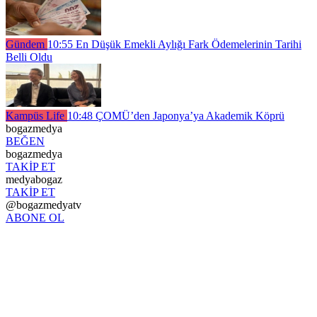
Gündem
10:55
En Düşük Emekli Aylığı Fark Ödemelerinin Tarihi
Belli Oldu
Kampüs Life
10:48
ÇOMÜ’den Japonya’ya Akademik Köprü
bogazmedya
BEĞEN
bogazmedya
TAKİP ET
medyabogaz
TAKİP ET
@bogazmedyatv
ABONE OL