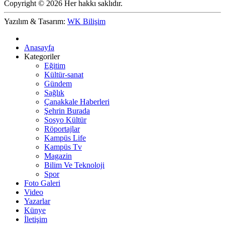
Copyright © 2026 Her hakkı saklıdır.
Yazılım & Tasarım:
WK Bilişim
Anasayfa
Kategoriler
Eğitim
Kültür-sanat
Gündem
Sağlık
Çanakkale Haberleri
Şehrin Burada
Sosyo Kültür
Röportajlar
Kampüs Life
Kampüs Tv
Magazin
Bilim Ve Teknoloji
Spor
Foto Galeri
Video
Yazarlar
Künye
İletişim