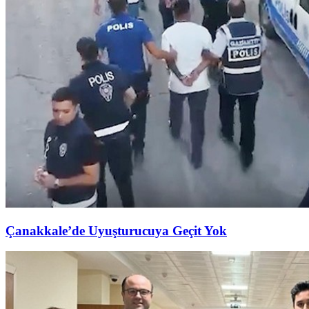
Çanakkale’de Uyuşturucuya Geçit Yok