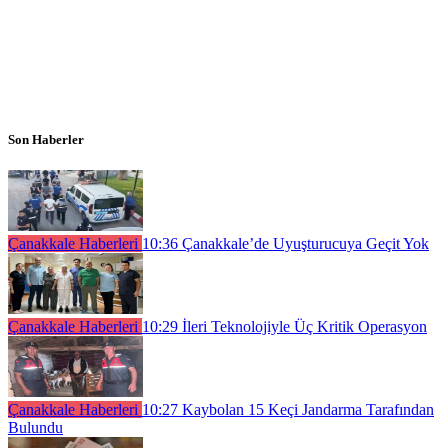
Son Haberler
Çanakkale Haberleri
10:36
Çanakkale’de Uyuşturucuya Geçit Yok
Çanakkale Haberleri
10:29
İleri Teknolojiyle Üç Kritik Operasyon
Çanakkale Haberleri
10:27
Kaybolan 15 Keçi Jandarma Tarafından
Bulundu