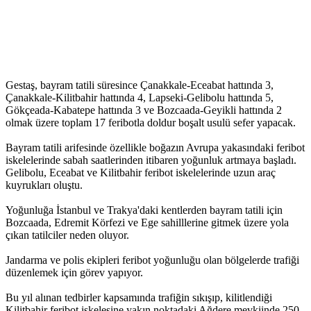
Gestaş, bayram tatili süresince Çanakkale-Eceabat hattında 3,
Çanakkale-Kilitbahir hattında 4, Lapseki-Gelibolu hattında 5,
Gökçeada-Kabatepe hattında 3 ve Bozcaada-Geyikli hattında 2
olmak üzere toplam 17 feribotla doldur boşalt usulü sefer yapacak.
Bayram tatili arifesinde özellikle boğazın Avrupa yakasındaki feribot
iskelelerinde sabah saatlerinden itibaren yoğunluk artmaya başladı.
Gelibolu, Eceabat ve Kilitbahir feribot iskelelerinde uzun araç
kuyrukları oluştu.
Yoğunluğa İstanbul ve Trakya'daki kentlerden bayram tatili için
Bozcaada, Edremit Körfezi ve Ege sahilllerine gitmek üzere yola
çıkan tatilciler neden oluyor.
Jandarma ve polis ekipleri feribot yoğunluğu olan bölgelerde trafiği
düzenlemek için görev yapıyor.
Bu yıl alınan tedbirler kapsamında trafiğin sıkışıp, kilitlendiği
Kilitbahir feribot iskelesine yakın noktadaki Ağdere mevkiinde 250