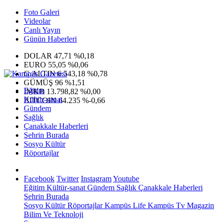
Foto Galeri
Videolar
Canlı Yayın
Günün Haberleri
DOLAR
47,71
%0,18
EURO
55,05
%0,06
G.ALTIN
6.543,18
%0,78
GÜMÜŞ
96
%1,51
Eğitim
IMKB
13.798,82
%0,00
Kültür-sanat
BITCOIN
64.235
%-0,66
Gündem
Sağlık
Çanakkale Haberleri
Şehrin Burada
Sosyo Kültür
Röportajlar
Facebook
Twitter
Instagram
Youtube
Eğitim
Kültür-sanat
Gündem
Sağlık
Çanakkale Haberleri
Şehrin Burada
Sosyo Kültür
Röportajlar
Kampüs Life
Kampüs Tv
Magazin
Bilim Ve Teknoloji