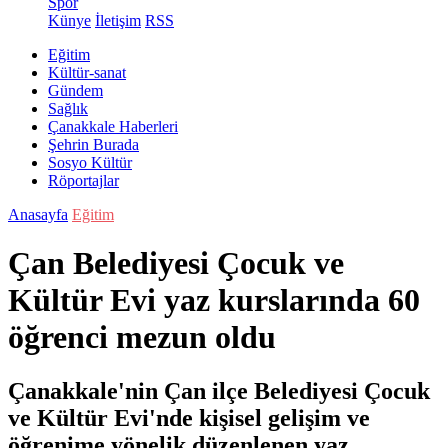
Spor
Künye
İletişim
RSS
Eğitim
Kültür-sanat
Gündem
Sağlık
Çanakkale Haberleri
Şehrin Burada
Sosyo Kültür
Röportajlar
Anasayfa
Eğitim
Çan Belediyesi Çocuk ve
Kültür Evi yaz kurslarında 60
öğrenci mezun oldu
Çanakkale'nin Çan ilçe Belediyesi Çocuk
ve Kültür Evi'nde kişisel gelişim ve
öğrenime yönelik düzenlenen yaz