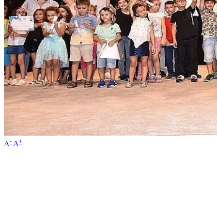
-
+
A
A