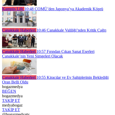
Kampüs Life
10:48
ÇOMÜ’den Japonya’ya Akademik Köprü
Çanakkale Haberleri
10:46
Çanakkale Valiliği’nden Kritik Çağrı
Çanakkale Haberleri
10:57
Fırından Çıkan Sanat Eserleri
Çanakkale’nin Yeni Simgeleri Olacak
Çanakkale Haberleri
10:55
Kiracılar ve Ev Sahiplerinin Beklediği
Oran Belli Oldu
bogazmedya
BEĞEN
bogazmedya
TAKİP ET
medyabogaz
TAKİP ET
@bogazmedyatv