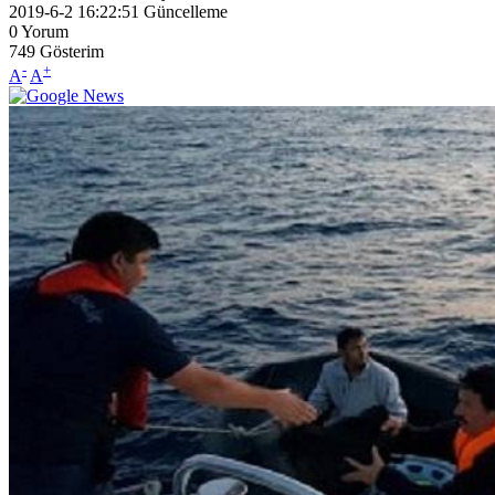
2019-6-2 16:22:51
Güncelleme
0
Yorum
749
Gösterim
-
+
A
A