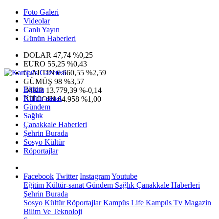
Foto Galeri
Videolar
Canlı Yayın
Günün Haberleri
DOLAR
47,74
%0,25
EURO
55,25
%0,43
G.ALTIN
6.660,55
%2,59
GÜMÜŞ
98
%3,57
Eğitim
IMKB
13.779,39
%-0,14
Kültür-sanat
BITCOIN
64.958
%1,00
Gündem
Sağlık
Çanakkale Haberleri
Şehrin Burada
Sosyo Kültür
Röportajlar
Facebook
Twitter
Instagram
Youtube
Eğitim
Kültür-sanat
Gündem
Sağlık
Çanakkale Haberleri
Şehrin Burada
Sosyo Kültür
Röportajlar
Kampüs Life
Kampüs Tv
Magazin
Bilim Ve Teknoloji