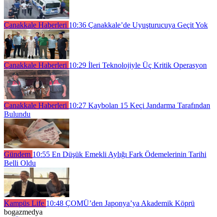
Çanakkale Haberleri
10:36
Çanakkale’de Uyuşturucuya Geçit Yok
Çanakkale Haberleri
10:29
İleri Teknolojiyle Üç Kritik Operasyon
Çanakkale Haberleri
10:27
Kaybolan 15 Keçi Jandarma Tarafından
Bulundu
Gündem
10:55
En Düşük Emekli Aylığı Fark Ödemelerinin Tarihi
Belli Oldu
Kampüs Life
10:48
ÇOMÜ’den Japonya’ya Akademik Köprü
bogazmedya