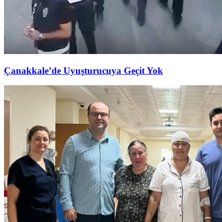
Çanakkale’de Uyuşturucuya Geçit Yok