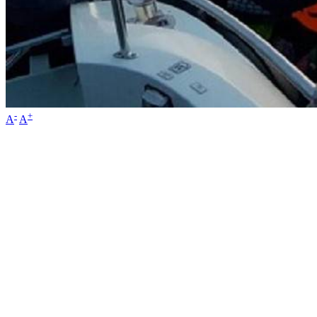
-
+
A
A