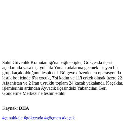
Sahil Güvenlik Komutanlığı'na bağlı ekipler, Gökçeada ilçesi
açıklarında yasa dışı yollarla Yunan adalarına geçmek isteyen bir
grup kaçak olduğunu tespit etti. Bölgeye düzenlenen operasyonda
lastik bot içinde 6'sı çocuk, 7'si kadın ve 11'i erkek olmak üzere 22
Afganistan ve 2 İran uyruklu toplam 24 kaçak yakalandı. Kaçaklar,
işlemlerinin ardından Ayvacık ilçesindeki Yabancıları Geri
Gönderme Merkezi'ne teslim edildi.
Kaynak:
DHA
#çanakkale
#gökçeada
#göçmen
#kaçak