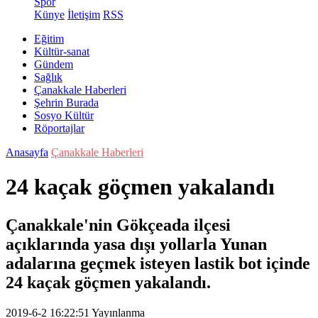
Spor
Künye
İletişim
RSS
Eğitim
Kültür-sanat
Gündem
Sağlık
Çanakkale Haberleri
Şehrin Burada
Sosyo Kültür
Röportajlar
Anasayfa
Çanakkale Haberleri
24 kaçak göçmen yakalandı
Çanakkale'nin Gökçeada ilçesi
açıklarında yasa dışı yollarla Yunan
adalarına geçmek isteyen lastik bot içinde
24 kaçak göçmen yakalandı.
2019-6-2 16:22:51
Yayınlanma