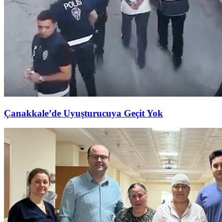
Çanakkale’de Uyuşturucuya Geçit Yok