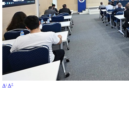
-
+
A
A