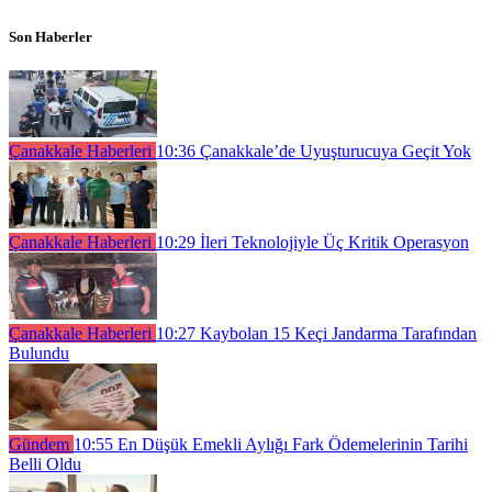
Son Haberler
Çanakkale Haberleri
10:36
Çanakkale’de Uyuşturucuya Geçit Yok
Çanakkale Haberleri
10:29
İleri Teknolojiyle Üç Kritik Operasyon
Çanakkale Haberleri
10:27
Kaybolan 15 Keçi Jandarma Tarafından
Bulundu
Gündem
10:55
En Düşük Emekli Aylığı Fark Ödemelerinin Tarihi
Belli Oldu