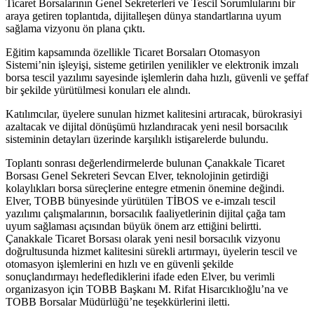
Ticaret Borsalarının Genel Sekreterleri ve Tescil Sorumlularını bir
araya getiren toplantıda, dijitalleşen dünya standartlarına uyum
sağlama vizyonu ön plana çıktı.
Eğitim kapsamında özellikle Ticaret Borsaları Otomasyon
Sistemi’nin işleyişi, sisteme getirilen yenilikler ve elektronik imzalı
borsa tescil yazılımı sayesinde işlemlerin daha hızlı, güvenli ve şeffaf
bir şekilde yürütülmesi konuları ele alındı.
Katılımcılar, üyelere sunulan hizmet kalitesini artıracak, bürokrasiyi
azaltacak ve dijital dönüşümü hızlandıracak yeni nesil borsacılık
sisteminin detayları üzerinde karşılıklı istişarelerde bulundu.
Toplantı sonrası değerlendirmelerde bulunan Çanakkale Ticaret
Borsası Genel Sekreteri Sevcan Elver, teknolojinin getirdiği
kolaylıkları borsa süreçlerine entegre etmenin önemine değindi.
Elver, TOBB bünyesinde yürütülen TİBOS ve e-imzalı tescil
yazılımı çalışmalarının, borsacılık faaliyetlerinin dijital çağa tam
uyum sağlaması açısından büyük önem arz ettiğini belirtti.
Çanakkale Ticaret Borsası olarak yeni nesil borsacılık vizyonu
doğrultusunda hizmet kalitesini sürekli artırmayı, üyelerin tescil ve
otomasyon işlemlerini en hızlı ve en güvenli şekilde
sonuçlandırmayı hedeflediklerini ifade eden Elver, bu verimli
organizasyon için TOBB Başkanı M. Rifat Hisarcıklıoğlu’na ve
TOBB Borsalar Müdürlüğü’ne teşekkürlerini iletti.