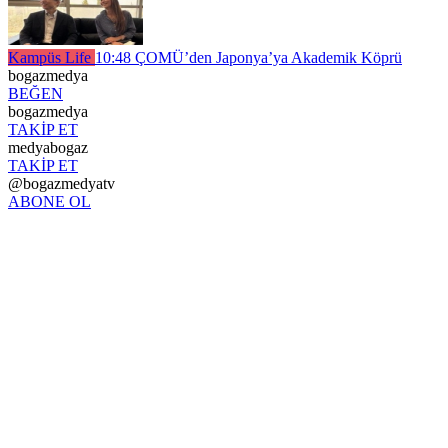
Kampüs Life
10:48
ÇOMÜ’den Japonya’ya Akademik Köprü
bogazmedya
BEĞEN
bogazmedya
TAKİP ET
medyabogaz
TAKİP ET
@bogazmedyatv
ABONE OL