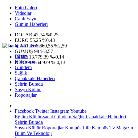
Foto Galeri
Videolar
Canlı Yayın
Günün Haberleri
DOLAR
47,74
%0,25
EURO
55,25
%0,43
G.ALTIN
6.660,55
%2,59
GÜMÜŞ
98
%3,57
Eğitim
IMKB
13.779,39
%-0,14
Kültür-sanat
BITCOIN
64.939
%-0,13
Gündem
Sağlık
Çanakkale Haberleri
Şehrin Burada
Sosyo Kültür
Röportajlar
Facebook
Twitter
Instagram
Youtube
Eğitim
Kültür-sanat
Gündem
Sağlık
Çanakkale Haberleri
Şehrin Burada
Sosyo Kültür
Röportajlar
Kampüs Life
Kampüs Tv
Magazin
Bilim Ve Teknoloji