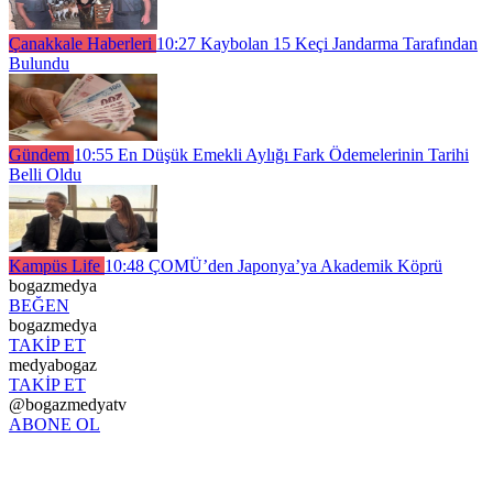
Çanakkale Haberleri
10:27
Kaybolan 15 Keçi Jandarma Tarafından
Bulundu
Gündem
10:55
En Düşük Emekli Aylığı Fark Ödemelerinin Tarihi
Belli Oldu
Kampüs Life
10:48
ÇOMÜ’den Japonya’ya Akademik Köprü
bogazmedya
BEĞEN
bogazmedya
TAKİP ET
medyabogaz
TAKİP ET
@bogazmedyatv
ABONE OL