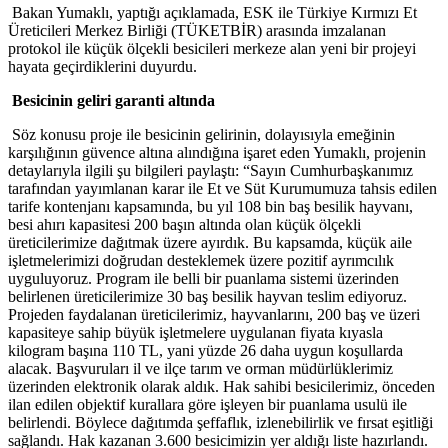
Bakan Yumaklı, yaptığı açıklamada, ESK ile Türkiye Kırmızı Et
Üreticileri Merkez Birliği (TÜKETBİR) arasında imzalanan
protokol ile küçük ölçekli besicileri merkeze alan yeni bir projeyi
hayata geçirdiklerini duyurdu.
Besicinin geliri garanti altında
Söz konusu proje ile besicinin gelirinin, dolayısıyla emeğinin
karşılığının güvence altına alındığına işaret eden Yumaklı, projenin
detaylarıyla ilgili şu bilgileri paylaştı: “Sayın Cumhurbaşkanımız
tarafından yayımlanan karar ile Et ve Süt Kurumumuza tahsis edilen
tarife kontenjanı kapsamında, bu yıl 108 bin baş besilik hayvanı,
besi ahırı kapasitesi 200 başın altında olan küçük ölçekli
üreticilerimize dağıtmak üzere ayırdık. Bu kapsamda, küçük aile
işletmelerimizi doğrudan desteklemek üzere pozitif ayrımcılık
uyguluyoruz. Program ile belli bir puanlama sistemi üzerinden
belirlenen üreticilerimize 30 baş besilik hayvan teslim ediyoruz.
Projeden faydalanan üreticilerimiz, hayvanlarını, 200 baş ve üzeri
kapasiteye sahip büyük işletmelere uygulanan fiyata kıyasla
kilogram başına 110 TL, yani yüzde 26 daha uygun koşullarda
alacak. Başvuruları il ve ilçe tarım ve orman müdürlüklerimiz
üzerinden elektronik olarak aldık. Hak sahibi besicilerimiz, önceden
ilan edilen objektif kurallara göre işleyen bir puanlama usulü ile
belirlendi. Böylece dağıtımda şeffaflık, izlenebilirlik ve fırsat eşitliği
sağlandı. Hak kazanan 3.600 besicimizin yer aldığı liste hazırlandı.