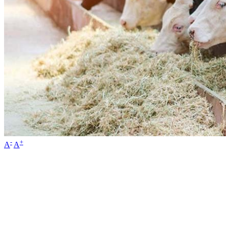
-
+
A
A