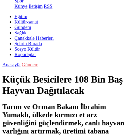
Spor
Künye
İletişim
RSS
Eğitim
Kültür-sanat
Gündem
Sağlık
Çanakkale Haberleri
Şehrin Burada
Sosyo Kültür
Röportajlar
Anasayfa
Gündem
Küçük Besicilere 108 Bin Baş
Hayvan Dağıtılacak
Tarım ve Orman Bakanı İbrahim
Yumaklı, ülkede kırmızı et arz
güvenliğini güçlendirmek, canlı hayvan
varlığını artırmak, üretimi tabana