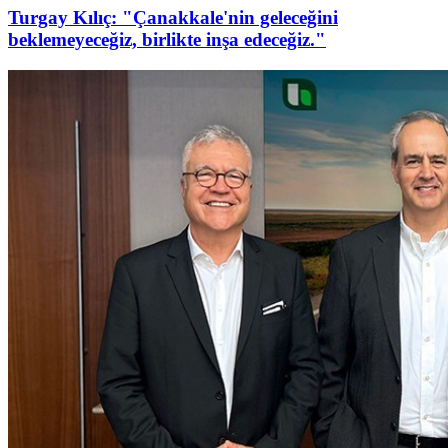
Turgay Kılıç: "Çanakkale'nin geleceğini
beklemeyeceğiz, birlikte inşa edeceğiz."