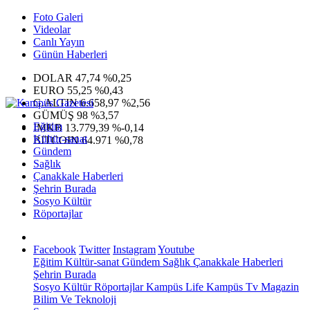
Foto Galeri
Videolar
Canlı Yayın
Günün Haberleri
DOLAR
47,74
%0,25
EURO
55,25
%0,43
G.ALTIN
6.658,97
%2,56
GÜMÜŞ
98
%3,57
Eğitim
IMKB
13.779,39
%-0,14
Kültür-sanat
BITCOIN
64.971
%0,78
Gündem
Sağlık
Çanakkale Haberleri
Şehrin Burada
Sosyo Kültür
Röportajlar
Facebook
Twitter
Instagram
Youtube
Eğitim
Kültür-sanat
Gündem
Sağlık
Çanakkale Haberleri
Şehrin Burada
Sosyo Kültür
Röportajlar
Kampüs Life
Kampüs Tv
Magazin
Bilim Ve Teknoloji