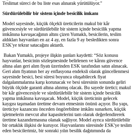
Teslimat süreci de bu liste esas alınarak yürütülüyor."
Sürdürülebilir bir sistem içinde besicilik imkanı
Model sayesinde, küçük ölçekli üreticilerin makul bir kâr
güvencesiyle ve sürdürülebilir bir sistem içinde besicilik yapma
imkânına kavuşacağının altını çizen Yumaklı, besicilerin, teslim
aldıkları hayvanları en az 4 ay, en fazla 9 ay besledikten sonra
ESK'ye tekrar satacağını aktardı.
Bakan Yumaklı, projeye ilişkin şunları kaydetti: “Söz konusu
hayvanlar, besicinin sözleşmesinde belirlenen ve kârını güvence
altına alan geri alım fiyatı üzerinden ESK tarafından satın alınacak.
Geri alım fiyatının her ay enflasyona endeksli olarak güncellenmesi
sayesinde besici, besi süresi boyunca oluşabilecek fiyat
dalgalanmalarına karşı korunacak ve besi süresinin sonunda geliri
büyük ölçüde garanti altına alınmış olacak. Bu sayede üretici; makul
bir kâr güvencesiyle ve sürdürülebilir bir sistem içinde besicilik
yapma imkânına kavuşacak. Model, küçük üreticinin gelecek
kaygısı taşımadan üretime devam etmesinin önünü açıyor. Bu yapı,
üreticiye kazancını önceden öngörebilme imkânı sunarken, küçük
işletmelerin mevcut ahır kapasitelerini tam olarak değerlendirerek
üretime kazandırmasına olanak sağlıyor. Model ayrıca sürdürülebilir
bir ortaklık ilişkisi de kuruyor. Hayvanlarını süresinde ESK'ye teslim
eden besicilerimiz, bir sonraki yılın besilik dağıtımında da