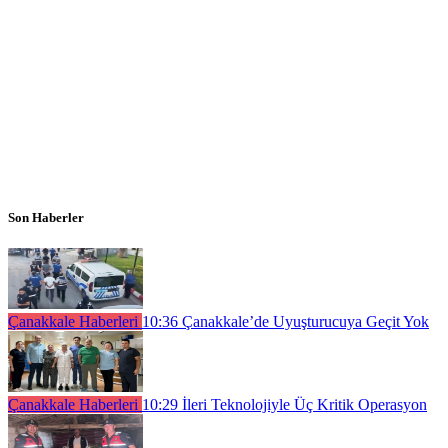
Son Haberler
Çanakkale Haberleri
10:36
Çanakkale’de Uyuşturucuya Geçit Yok
Çanakkale Haberleri
10:29
İleri Teknolojiyle Üç Kritik Operasyon