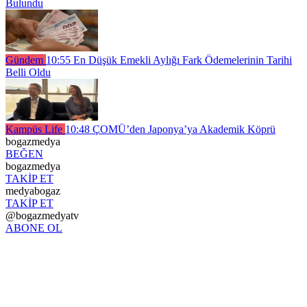
Bulundu
Gündem
10:55
En Düşük Emekli Aylığı Fark Ödemelerinin Tarihi
Belli Oldu
Kampüs Life
10:48
ÇOMÜ’den Japonya’ya Akademik Köprü
bogazmedya
BEĞEN
bogazmedya
TAKİP ET
medyabogaz
TAKİP ET
@bogazmedyatv
ABONE OL