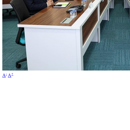
-
+
A
A