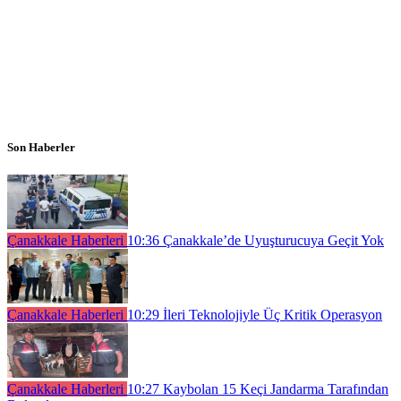
Son Haberler
Çanakkale Haberleri
10:36
Çanakkale’de Uyuşturucuya Geçit Yok
Çanakkale Haberleri
10:29
İleri Teknolojiyle Üç Kritik Operasyon
Çanakkale Haberleri
10:27
Kaybolan 15 Keçi Jandarma Tarafından