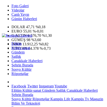
Foto Galeri
Videolar
Canlı Yayın
Günün Haberleri
DOLAR
47,71
%0,18
EURO
55,01
%-0,01
G.ALTIN
6.576,70
%1,30
GÜMÜŞ
98
%3,60
Eğitim
IMKB
13.912,25
%0,82
Kültür-sanat
BITCOIN
64.378
%-0,73
Gündem
Sağlık
Çanakkale Haberleri
Şehrin Burada
Sosyo Kültür
Röportajlar
Facebook
Twitter
Instagram
Youtube
Eğitim
Kültür-sanat
Gündem
Sağlık
Çanakkale Haberleri
Şehrin Burada
Sosyo Kültür
Röportajlar
Kampüs Life
Kampüs Tv
Magazin
Bilim Ve Teknoloji