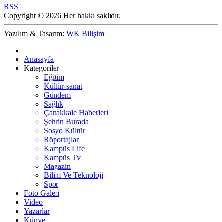
RSS
Copyright © 2026 Her hakkı saklıdır.
Yazılım & Tasarım:
WK Bilişim
Anasayfa
Kategoriler
Eğitim
Kültür-sanat
Gündem
Sağlık
Çanakkale Haberleri
Şehrin Burada
Sosyo Kültür
Röportajlar
Kampüs Life
Kampüs Tv
Magazin
Bilim Ve Teknoloji
Spor
Foto Galeri
Video
Yazarlar
Künye