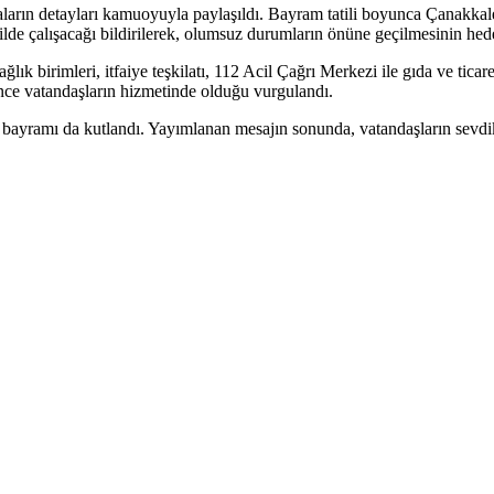
maların detayları kamuoyuyla paylaşıldı. Bayram tatili boyunca Çanakka
lde çalışacağı bildirilerek, olumsuz durumların önüne geçilmesinin hedef
lık birimleri, itfaiye teşkilatı, 112 Acil Çağrı Merkezi ile gıda ve tica
ce vatandaşların hizmetinde olduğu vurgulandı.
bayramı da kutlandı. Yayımlanan mesajın sonunda, vatandaşların sevdikler