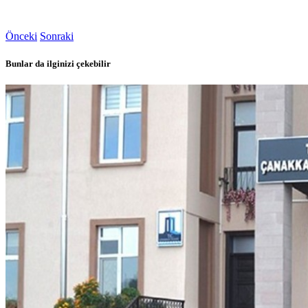
Önceki
Sonraki
Bunlar da ilginizi çekebilir