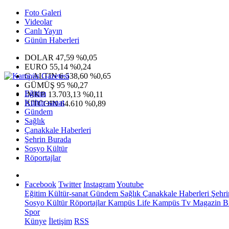
Foto Galeri
Videolar
Canlı Yayın
Günün Haberleri
DOLAR
47,59
%0,05
EURO
55,14
%0,24
G.ALTIN
6.538,60
%0,65
GÜMÜŞ
95
%0,27
Eğitim
IMKB
13.703,13
%0,11
Kültür-sanat
BITCOIN
64.610
%0,89
Gündem
Sağlık
Çanakkale Haberleri
Şehrin Burada
Sosyo Kültür
Röportajlar
Facebook
Twitter
Instagram
Youtube
Eğitim
Kültür-sanat
Gündem
Sağlık
Çanakkale Haberleri
Şehri
Sosyo Kültür
Röportajlar
Kampüs Life
Kampüs Tv
Magazin
Bi
Spor
Künye
İletişim
RSS