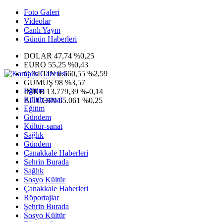
Foto Galeri
Videolar
Canlı Yayın
Günün Haberleri
DOLAR
47,74
%0,25
EURO
55,25
%0,43
G.ALTIN
6.660,55
%2,59
GÜMÜŞ
98
%3,57
Eğitim
IMKB
13.779,39
%-0,14
Kültür-sanat
BITCOIN
65.061
%0,25
Eğitim
Gündem
Kültür-sanat
Sağlık
Gündem
Çanakkale Haberleri
Şehrin Burada
Sağlık
Sosyo Kültür
Çanakkale Haberleri
Röportajlar
Şehrin Burada
Sosyo Kültür