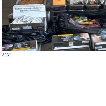
-
+
A
A