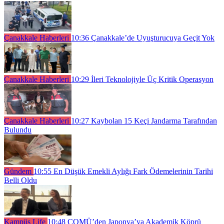
Çanakkale Haberleri
10:36
Çanakkale’de Uyuşturucuya Geçit Yok
Çanakkale Haberleri
10:29
İleri Teknolojiyle Üç Kritik Operasyon
Çanakkale Haberleri
10:27
Kaybolan 15 Keçi Jandarma Tarafından
Bulundu
Gündem
10:55
En Düşük Emekli Aylığı Fark Ödemelerinin Tarihi
Belli Oldu
Kampüs Life
10:48
ÇOMÜ’den Japonya’ya Akademik Köprü