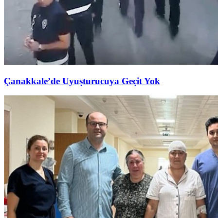
Çanakkale’de Uyuşturucuya Geçit Yok