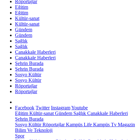
Röportajlar
Eğitim
Eğitim
Kültür-sanat
Kültür-sanat
Gündem
Gündem
Sağlık
Sağlık
Çanakkale Haberleri
Çanakkale Haberleri
Şehrin Burada
Şehrin Burada
Sosyo Kültür
Sosyo Kültür
Röportajlar
Röportajlar
Facebook
Twitter
Instagram
Youtube
Eğitim
Kültür-sanat
Gündem
Sağlık
Çanakkale Haberleri
Şehrin Burada
Sosyo Kültür
Röportajlar
Kampüs Life
Kampüs Tv
Magazin
Bilim Ve Teknoloji
Spor