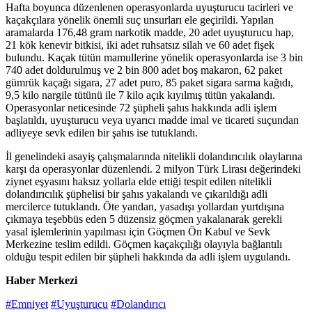
Hafta boyunca düzenlenen operasyonlarda uyuşturucu tacirleri ve
kaçakçılara yönelik önemli suç unsurları ele geçirildi. Yapılan
aramalarda 176,48 gram narkotik madde, 20 adet uyuşturucu hap,
21 kök kenevir bitkisi, iki adet ruhsatsız silah ve 60 adet fişek
bulundu. Kaçak tütün mamullerine yönelik operasyonlarda ise 3 bin
740 adet doldurulmuş ve 2 bin 800 adet boş makaron, 62 paket
gümrük kaçağı sigara, 27 adet puro, 85 paket sigara sarma kağıdı,
9,5 kilo nargile tütünü ile 7 kilo açık kıyılmış tütün yakalandı.
Operasyonlar neticesinde 72 şüpheli şahıs hakkında adli işlem
başlatıldı, uyuşturucu veya uyarıcı madde imal ve ticareti suçundan
adliyeye sevk edilen bir şahıs ise tutuklandı.
İl genelindeki asayiş çalışmalarında nitelikli dolandırıcılık olaylarına
karşı da operasyonlar düzenlendi. 2 milyon Türk Lirası değerindeki
ziynet eşyasını haksız yollarla elde ettiği tespit edilen nitelikli
dolandırıcılık şüphelisi bir şahıs yakalandı ve çıkarıldığı adli
mercilerce tutuklandı. Öte yandan, yasadışı yollardan yurtdışına
çıkmaya teşebbüs eden 5 düzensiz göçmen yakalanarak gerekli
yasal işlemlerinin yapılması için Göçmen Ön Kabul ve Sevk
Merkezine teslim edildi. Göçmen kaçakçılığı olayıyla bağlantılı
olduğu tespit edilen bir şüpheli hakkında da adli işlem uygulandı.
Haber Merkezi
#Emniyet
#Uyuşturucu
#Dolandırıcı